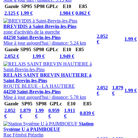
Gazole
SP95
SP98
GPLc
E10
E85
2.125 €
1.99 €
1.984 €
0.862 €
BREVIDIS à Saint-Brevin-les-Pins
zone d'activités de la guerche
2.052
44250 Saint-Brevin-les-Pins
1.99 €
€
Mise à jour aujourd'hui
|
distance: 5.24 km
Gazole
SP95
SP98
GPLc
E10
E85
2.052 €
1.99 €
1.949 €
RELAIS SAINT BREVIN HAUTIERE à
Saint-Brevin-les-Pins
ROUTE BLEUE - LA HAUTIERE
2.052
1.879
1.99 €
44250 Saint-Brevin-les-Pins
€
€
Mise à jour aujourd'hui
|
distance: 5.78 km
Gazole
SP95
SP98
GPLc
E10
E85
2.052
1.879
1.99
0.959
1.911
0.839 €
€
€
€
€
€
Station
Système U à PAIMBOEUF
Rue Férréol Prézelin