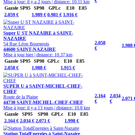
€
Mise à jour: il y a 2 jours
|
distance: 10.11 km
Gazole
SP95
SP98
GPLc
E10
E85
2.059 €
1.989 €
0.981 €
1.916 €
Super U ST NAZAIRE à SAINT-
NAZAIRE
2.058
54 Rue Léon Bourgeois
1.988 
€
44600 SAINT-NAZAIRE
Mise à jour hier
|
distance: 10.37 km
Gazole
SP95
SP98
GPLc
E10
E85
2.058 €
1.988 €
1.915 €
SUPER U à SAINT-MICHEL-CHEF-
CHEF
2.164
2.034
Route de la Plaine
2.071 
€
€
44730 SAINT-MICHEL-CHEF-CHEF
Mise à jour: il y a 13 jours
|
distance: 10.8 km
Gazole
SP95
SP98
GPLc
E10
E85
2.164 €
2.034 €
2.071 €
1.998 €
Station TotalEnergies à Saint-Nazaire