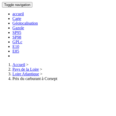
Toggle navigation
accueil
Carte
Géolocalisation
Gazole
SP95
SP98
GPLc
E10
E85
Accueil
>
Pays de la Loire
>
Loire Atlantique
>
Prix du carburant à Corsept