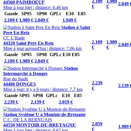
2.109
1.989
44560 PAIMBOEUF
2.049 
€
€
Mise à jour hier
|
distance: 6.46 km
Gazole
SP95
SP98
GPLc
E10
E85
2.109 €
1.989 €
2.049 €
1.949 €
Station à Saint
Pere En Retz
CC L'Iliade
2.109
1.989
44320 Saint Pere En Retz
2.049 
€
€
Mise à jour aujourd'hui
|
distance: 7.06 km
Gazole
SP95
SP98
GPLc
E10
E85
2.109 €
1.989 €
2.049 €
Station
Intermarché à Donges
Rue du Stade
2.239
44480 DONGES
2.139 
€
Mise à jour: il y a 6 jours
|
distance: 7.7 km
Gazole
SP95
SP98
GPLc
E10
E85
2.239 €
2.139 €
2.019 €
Station Système U à Montoir-de-Bretagne
C.C. DE LA BERNUAIS
2.059
44550 MONTOIR-DE-BRETAGNE
1.989 
€
Mise à jour hier
|
distance: 8.65 km