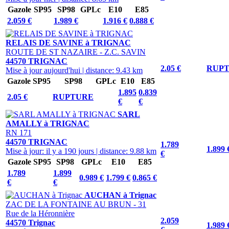
Gazole
SP95
SP98
GPLc
E10
E85
2.059 €
1.989 €
1.916 €
0.888 €
RELAIS DE SAVINE à TRIGNAC
ROUTE DE ST NAZAIRE - Z.C. SAVIN
44570 TRIGNAC
2.05 €
RUP
Mise à jour aujourd'hui
|
distance: 9.43 km
Gazole
SP95
SP98
GPLc
E10
E85
1.895
0.839
2.05 €
RUPTURE
€
€
SARL
AMALLY à TRIGNAC
RN 171
44570 TRIGNAC
1.789
1.899 
Mise à jour: il y a 190 jours
|
distance: 9.88 km
€
Gazole
SP95
SP98
GPLc
E10
E85
1.789
1.899
0.989 €
1.799 €
0.865 €
€
€
AUCHAN à Trignac
ZAC DE LA FONTAINE AU BRUN - 31
Rue de la Héronnière
2.059
44570 Trignac
1.989 