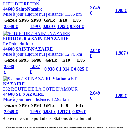
LIEU DIT RETON
2.049
44600 Saint-Nazaire
1.99 €
€
Mise à jour aujourd'hui
|
distance: 11.85 km
Gazole
SP95
SP98
GPLc
E10
E85
2.049 €
1.99 €
0.939 €
1.92 €
0.834 €
SODIJOUR à SAINT-NAZAIRE
Le Point du Jour
44600 SAINT-NAZAIRE
2.048
1.987 
Mise à jour aujourd'hui
|
distance: 12.76 km
€
Gazole
SP95
SP98
GPLc
E10
E85
2.048
1.987
0.938 €
1.914 €
0.825 €
€
€
Station à ST
NAZAIRE
332 ROUTE DE LA COTE D'AMOUR
2.049
44600 ST NAZAIRE
1.99 €
€
Mise à jour hier
|
distance: 12.92 km
Gazole
SP95
SP98
GPLc
E10
E85
2.049 €
1.99 €
0.981 €
1.917 €
0.826 €
Bienvenue sur le portail des Stations de carburant !