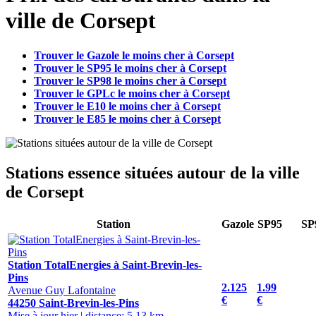
ville de Corsept
Trouver le Gazole le moins cher à Corsept
Trouver le SP95 le moins cher à Corsept
Trouver le SP98 le moins cher à Corsept
Trouver le GPLc le moins cher à Corsept
Trouver le E10 le moins cher à Corsept
Trouver le E85 le moins cher à Corsept
Stations essence situées autour de la ville
de Corsept
Station
Gazole
SP95
SP
Station TotalEnergies à Saint-Brevin-les-
Pins
2.125
1.99
Avenue Guy Lafontaine
€
€
44250 Saint-Brevin-les-Pins
Mise à jour hier
|
distance: 5.13 km