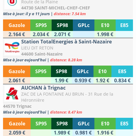
Route de la Plaine
44730 SAINT-MICHEL-CHEF-CHEF
Mise à jour: il y a 11 jours
|
distance: 7.54 km
Gazole
SP95
SP98
GPLc
E10
E85
2.164 €
2.034 €
2.071 €
1.998 €
Station TotalEnergies à Saint-Nazaire
LIEU DIT RETON
44600 Saint-Nazaire
Mise à jour aujourd'hui
|
distance: 8.28 km
Gazole
SP95
SP98
GPLc
E10
E85
2.061 €
1.99 €
0.939 €
1.92 €
0.834 €
AUCHAN à Trignac
ZAC DE LA FONTAINE AU BRUN - 31 Rue de la
Héronnière
44570 Trignac
Mise à jour aujourd'hui
|
distance: 8.47 km
Gazole
SP95
SP98
GPLc
E10
E85
2.059 €
1.989 €
0.981 €
1.916 €