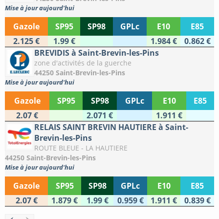
Mise à jour aujourd'hui
Gazole
SP95
SP98
GPLc
E10
E85
2.125 €
1.99 €
1.984 €
0.862 €
BREVIDIS à Saint-Brevin-les-Pins
zone d'activités de la guerche
44250 Saint-Brevin-les-Pins
Mise à jour aujourd'hui
Gazole
SP95
SP98
GPLc
E10
E85
2.07 €
2.071 €
1.911 €
RELAIS SAINT BREVIN HAUTIERE à Saint-
Brevin-les-Pins
ROUTE BLEUE - LA HAUTIERE
44250 Saint-Brevin-les-Pins
Mise à jour aujourd'hui
Gazole
SP95
SP98
GPLc
E10
E85
2.07 €
1.879 €
1.99 €
0.959 €
1.911 €
0.839 €