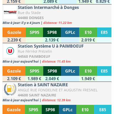
2.159 €
2.089 €
1.949 €
0.829 €
Station Intermarché à Donges
Rue du Stade
44480 DONGES
Mise à jour: il y a 4 jours
|
distance: 11.22 km
Gazole
SP95
SP98
GPLc
E10
E85
2.239 €
2.139 €
2.019 €
Station Système U à PAIMBOEUF
Rue Férréol Prézelin
44560 PAIMBOEUF
Mise à jour aujourd'hui
|
distance: 11.45 km
Gazole
SP95
SP98
GPLc
E10
E85
2.109 €
1.989 €
2.049 €
1.949 €
Station à SAINT NAZAIRE
ANGLE RUE FONDELINE ET AUGUSTIN FRESNEL
44600 SAINT NAZAIRE
Mise à jour aujourd'hui
|
distance: 12.39 km
Gazole
SP95
SP98
GPLc
E10
E85