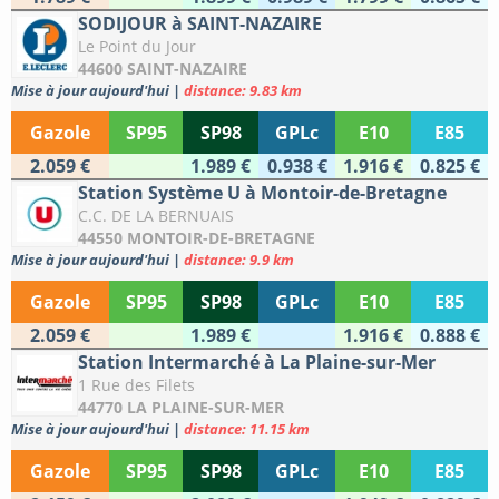
SODIJOUR à SAINT-NAZAIRE
Le Point du Jour
44600 SAINT-NAZAIRE
Mise à jour aujourd'hui
|
distance: 9.83 km
Gazole
SP95
SP98
GPLc
E10
E85
2.059 €
1.989 €
0.938 €
1.916 €
0.825 €
Station Système U à Montoir-de-Bretagne
C.C. DE LA BERNUAIS
44550 MONTOIR-DE-BRETAGNE
Mise à jour aujourd'hui
|
distance: 9.9 km
Gazole
SP95
SP98
GPLc
E10
E85
2.059 €
1.989 €
1.916 €
0.888 €
Station Intermarché à La Plaine-sur-Mer
1 Rue des Filets
44770 LA PLAINE-SUR-MER
Mise à jour aujourd'hui
|
distance: 11.15 km
Gazole
SP95
SP98
GPLc
E10
E85