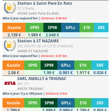
Station à Saint Pere En Retz
CC L'Iliade
44320 Saint Pere En Retz
Mise à jour aujourd'hui
|
distance: 8.86 km
Gazole
SP95
SP98
GPLc
E10
E85
2.139 €
1.989 €
2.049 €
Station à ST NAZAIRE
332 ROUTE DE LA COTE D'AMOUR
44600 ST NAZAIRE
Mise à jour aujourd'hui
|
distance: 8.87 km
Gazole
SP95
SP98
GPLc
E10
E85
2.06 €
1.99 €
0.981 €
1.917 €
0.826 €
SARL AMALLY à TRIGNAC
RN 171
44570 TRIGNAC
Mise à jour: il y a 188 jours
|
distance: 9 km
Gazole
SP95
SP98
GPLc
E10
E85
1.789 €
1.899 €
0.989 €
1.799 €
0.865 €