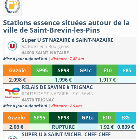
Stations essence situées autour de la
ville de Saint-Brevin-les-Pins
Super U ST NAZAIRE à SAINT-NAZAIRE
54 Rue Léon Bourgeois
44600 SAINT-NAZAIRE
Mise à jour aujourd'hui
|
distance: 7.42 km
Gazole
SP95
SP98
GPLc
E10
E85
2.098 €
1.996 €
1.917 €
RELAIS DE SAVINE à TRIGNAC
ROUTE DE ST NAZAIRE - Z.C. SAVIN
44570 TRIGNAC
Mise à jour aujourd'hui
|
distance: 7.5 km
Gazole
SP95
SP98
GPLc
E10
E85
2.06 €
RUPTURE
1.92 €
0.839 €
SUPER U à SAINT-MICHEL-CHEF-CHEF