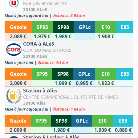
Rue Olivier de Serres
30100 ALèS
Mise à jour aujourd'hui
|
distance: 3.94 km
Gazole
SP95
SP98
GPLc
E10
E85
2.089 €
1.979 €
1.989 €
1.908 €
CORA à ALèS
QUAI DU MAS D'HOURS
30100 ALèS
Mise à jour hier
|
distance: 4.4 km
Gazole
SP95
SP98
GPLc
E10
E85
2.099 €
1.999 €
0.995 €
1.923 €
Station à Alès
CENTRE COMMERCIAL LIDL 173 RTE DE NIMES
30100 Alès
Mise à jour aujourd'hui
|
distance: 4.84 km
Gazole
SP95
SP98
GPLc
E10
E85
2.099 €
1.989 €
1.909 €
0.889 €
Station E.Leclerc à Alès