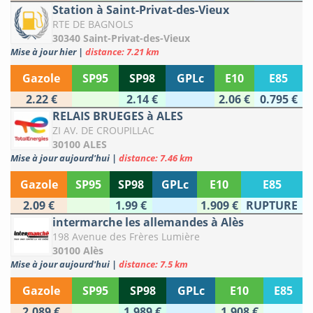
Station à Saint-Privat-des-Vieux
RTE DE BAGNOLS
30340 Saint-Privat-des-Vieux
Mise à jour hier
|
distance: 7.21 km
Gazole
SP95
SP98
GPLc
E10
E85
2.22 €
2.14 €
2.06 €
0.795 €
RELAIS BRUEGES à ALES
ZI AV. DE CROUPILLAC
30100 ALES
Mise à jour aujourd'hui
|
distance: 7.46 km
Gazole
SP95
SP98
GPLc
E10
E85
2.09 €
1.99 €
1.909 €
RUPTURE
intermarche les allemandes à Alès
198 Avenue des Frères Lumière
30100 Alès
Mise à jour aujourd'hui
|
distance: 7.5 km
Gazole
SP95
SP98
GPLc
E10
E85
2.089 €
1.989 €
1.908 €