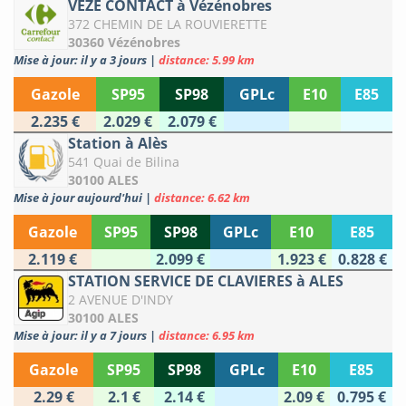
VEZE CONTACT à Vézénobres
372 CHEMIN DE LA ROUVIERETTE
30360 Vézénobres
Mise à jour: il y a 3 jours
|
distance: 5.99 km
Gazole
SP95
SP98
GPLc
E10
E85
2.235 €
2.029 €
2.079 €
Station à Alès
541 Quai de Bilina
30100 ALES
Mise à jour aujourd'hui
|
distance: 6.62 km
Gazole
SP95
SP98
GPLc
E10
E85
2.119 €
2.099 €
1.923 €
0.828 €
STATION SERVICE DE CLAVIERES à ALES
2 AVENUE D'INDY
30100 ALES
Mise à jour: il y a 7 jours
|
distance: 6.95 km
Gazole
SP95
SP98
GPLc
E10
E85
2.29 €
2.1 €
2.14 €
2.09 €
0.795 €