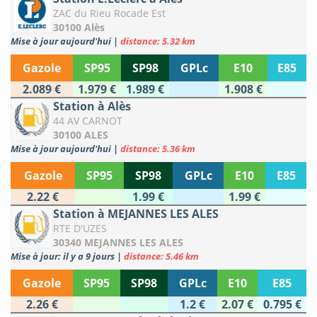
ZAC du Rieu Rocade Est
30100 Alès
Mise à jour aujourd'hui
|
distance: 5.32 km
Gazole
SP95
SP98
GPLc
E10
E85
2.089 €
1.979 €
1.989 €
1.908 €
Station à Alès
44 AV CARNOT
30100 ALES
Mise à jour aujourd'hui
|
distance: 5.36 km
Gazole
SP95
SP98
GPLc
E10
E85
2.22 €
1.99 €
1.99 €
Station à MEJANNES LES ALES
RTE D'UZES
30340 MEJANNES LES ALES
Mise à jour: il y a 9 jours
|
distance: 5.46 km
Gazole
SP95
SP98
GPLc
E10
E85
2.26 €
1.2 €
2.07 €
0.795 €