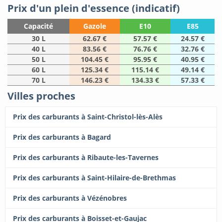
Prix d'un plein d'essence (indicatif)
Capacité
Gazole
E10
E85
30 L
62.67 €
57.57 €
24.57 €
40 L
83.56 €
76.76 €
32.76 €
50 L
104.45 €
95.95 €
40.95 €
60 L
125.34 €
115.14 €
49.14 €
70 L
146.23 €
134.33 €
57.33 €
Villes proches
Prix des carburants à Saint-Christol-lès-Alès
Prix des carburants à Bagard
Prix des carburants à Ribaute-les-Tavernes
Prix des carburants à Saint-Hilaire-de-Brethmas
Prix des carburants à Vézénobres
Prix des carburants à Boisset-et-Gaujac