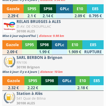
Gazole
SP95
SP98
GPLc
E10
E85
2.29 €
2.1 €
2.14 €
2.09 €
0.795 €
RELAIS BRUEGES à ALES
ZI AV. DE CROUPILLAC
30100 ALES
Mise à jour aujourd'hui
|
distance: 9.98 km
Gazole
SP95
SP98
GPLc
E10
E85
2.09 €
1.99 €
1.909 €
RUPTURE
SARL BERBON à Brignon
RN106
30190 Brignon
Mise à jour: il y a 4 jours
|
distance: 10 km
Gazole
SP95
SP98
GPLc
E10
E85
2.32 €
2.22 €
2.18 €
Station à Alès
541 Quai de Bilina
30100 ALES