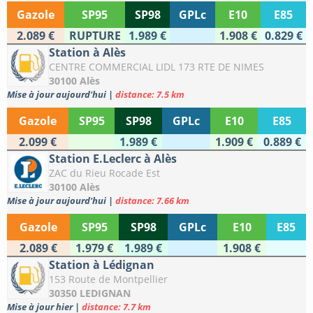
Gazole
SP95
SP98
GPLc
E10
E85
2.089 €
RUPTURE
1.989 €
1.908 €
0.829 €
Station à Alès
CENTRE COMMERCIAL LIDL 173 RTE DE NIMES
30100 Alès
Mise à jour aujourd'hui
|
distance: 7.5 km
Gazole
SP95
SP98
GPLc
E10
E85
2.099 €
1.989 €
1.909 €
0.889 €
Station E.Leclerc à Alès
ZAC du Rieu Rocade Est
30100 Alès
Mise à jour aujourd'hui
|
distance: 7.66 km
Gazole
SP95
SP98
GPLc
E10
E85
2.089 €
1.979 €
1.989 €
1.908 €
Station à Lédignan
153 Route de Montpellier
30350 LEDIGNAN
Mise à jour hier
|
distance: 7.7 km