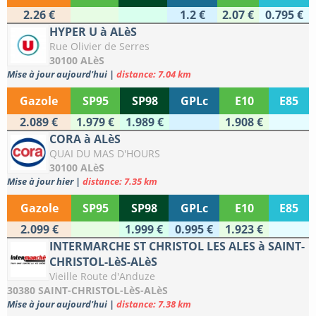
2.26 €
1.2 €
2.07 €
0.795 €
HYPER U à ALèS
Rue Olivier de Serres
30100 ALèS
Mise à jour aujourd'hui
|
distance: 7.04 km
Gazole
SP95
SP98
GPLc
E10
E85
2.089 €
1.979 €
1.989 €
1.908 €
CORA à ALèS
QUAI DU MAS D'HOURS
30100 ALèS
Mise à jour hier
|
distance: 7.35 km
Gazole
SP95
SP98
GPLc
E10
E85
2.099 €
1.999 €
0.995 €
1.923 €
INTERMARCHE ST CHRISTOL LES ALES à SAINT-
CHRISTOL-LèS-ALèS
Vieille Route d'Anduze
30380 SAINT-CHRISTOL-LèS-ALèS
Mise à jour aujourd'hui
|
distance: 7.38 km