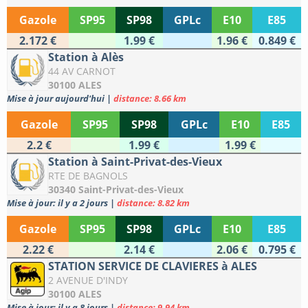
Gazole
SP95
SP98
GPLc
E10
E85
2.172 €
1.99 €
1.96 €
0.849 €
Station à Alès
44 AV CARNOT
30100 ALES
Mise à jour aujourd'hui
|
distance: 8.66 km
Gazole
SP95
SP98
GPLc
E10
E85
2.2 €
1.99 €
1.99 €
Station à Saint-Privat-des-Vieux
RTE DE BAGNOLS
30340 Saint-Privat-des-Vieux
Mise à jour: il y a 2 jours
|
distance: 8.82 km
Gazole
SP95
SP98
GPLc
E10
E85
2.22 €
2.14 €
2.06 €
0.795 €
STATION SERVICE DE CLAVIERES à ALES
2 AVENUE D'INDY
30100 ALES
Mise à jour: il y a 8 jours
|
distance: 9.94 km