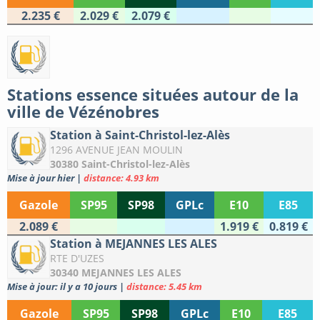
2.235 €
2.029 €
2.079 €
Stations essence situées autour de la
ville de Vézénobres
Station à Saint-Christol-lez-Alès
1296 AVENUE JEAN MOULIN
30380 Saint-Christol-lez-Alès
Mise à jour hier
|
distance: 4.93 km
Gazole
SP95
SP98
GPLc
E10
E85
2.089 €
1.919 €
0.819 €
Station à MEJANNES LES ALES
RTE D'UZES
30340 MEJANNES LES ALES
Mise à jour: il y a 10 jours
|
distance: 5.45 km
Gazole
SP95
SP98
GPLc
E10
E85