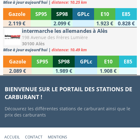
Mise à jour aujourd'hui
|
distance: 10.25 km
Gazole
SP95
SP98
GPLc
E10
E85
2.119 €
2.099 €
1.923 €
0.828 €
intermarche les allemandes à Alès
198 Avenue des Frères Lumière
30100 Alès
Mise à jour aujourd'hui
|
distance: 10.49 km
Gazole
SP95
SP98
GPLc
E10
E85
2.089 €
1.989 €
1.908 €
BIENVENUE SUR LE PORTAIL DES STATIONS DE
CARBURANT !
Découvrez les différentes stations de carburant ainsi que le
prix des carburants
ACCUEIL
CONTACT
MENTIONS