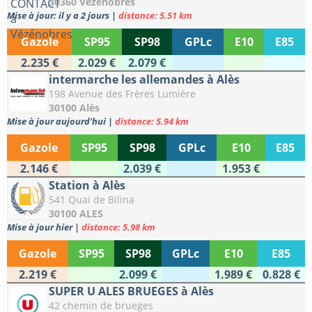
30360 Vézénobres
Mise à jour: il y a 2 jours
|
distance: 5.51 km
Gazole
SP95
SP98
GPLc
E10
E85
2.235 €
2.029 €
2.079 €
intermarche les allemandes à Alès
198 Avenue des Frères Lumière
30100 Alès
Mise à jour aujourd'hui
|
distance: 5.94 km
Gazole
SP95
SP98
GPLc
E10
E85
2.146 €
2.039 €
1.953 €
Station à Alès
541 Quai de Bilina
30100 ALES
Mise à jour hier
|
distance: 5.98 km
Gazole
SP95
SP98
GPLc
E10
E85
2.219 €
2.099 €
1.989 €
0.828 €
SUPER U ALES BRUEGES à Alès
42 chemin de brueges