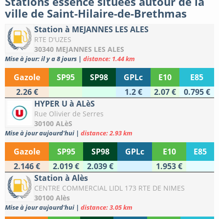
Stations essence situées autour de la
ville de Saint-Hilaire-de-Brethmas
Station à MEJANNES LES ALES
RTE D'UZES
30340 MEJANNES LES ALES
Mise à jour: il y a 8 jours
|
distance: 1.44 km
Gazole
SP95
SP98
GPLc
E10
E85
2.26 €
1.2 €
2.07 €
0.795 €
HYPER U à ALèS
Rue Olivier de Serres
30100 ALèS
Mise à jour aujourd'hui
|
distance: 2.93 km
Gazole
SP95
SP98
GPLc
E10
E85
2.146 €
2.019 €
2.039 €
1.953 €
Station à Alès
CENTRE COMMERCIAL LIDL 173 RTE DE NIMES
30100 Alès
Mise à jour aujourd'hui
|
distance: 3.05 km