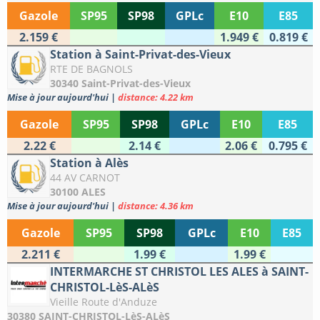
Gazole
SP95
SP98
GPLc
E10
E85
2.159 €
1.949 €
0.819 €
Station à Saint-Privat-des-Vieux
RTE DE BAGNOLS
30340 Saint-Privat-des-Vieux
Mise à jour aujourd'hui
|
distance: 4.22 km
Gazole
SP95
SP98
GPLc
E10
E85
2.22 €
2.14 €
2.06 €
0.795 €
Station à Alès
44 AV CARNOT
30100 ALES
Mise à jour aujourd'hui
|
distance: 4.36 km
Gazole
SP95
SP98
GPLc
E10
E85
2.211 €
1.99 €
1.99 €
INTERMARCHE ST CHRISTOL LES ALES à SAINT-
CHRISTOL-LèS-ALèS
Vieille Route d'Anduze
30380 SAINT-CHRISTOL-LèS-ALèS