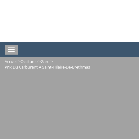
Toggle
navigation
Accueil
>
Occitanie
>
Gard
>
Prix Du Carburant À Saint-Hilaire-De-Brethmas