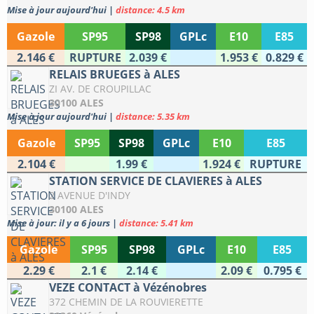
Mise à jour aujourd'hui
|
distance: 4.5 km
Gazole
SP95
SP98
GPLc
E10
E85
2.146 €
RUPTURE
2.039 €
1.953 €
0.829 €
RELAIS BRUEGES à ALES
ZI AV. DE CROUPILLAC
30100 ALES
Mise à jour aujourd'hui
|
distance: 5.35 km
Gazole
SP95
SP98
GPLc
E10
E85
2.104 €
1.99 €
1.924 €
RUPTURE
STATION SERVICE DE CLAVIERES à ALES
2 AVENUE D'INDY
30100 ALES
Mise à jour: il y a 6 jours
|
distance: 5.41 km
Gazole
SP95
SP98
GPLc
E10
E85
2.29 €
2.1 €
2.14 €
2.09 €
0.795 €
VEZE CONTACT à Vézénobres
372 CHEMIN DE LA ROUVIERETTE