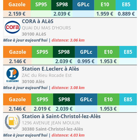
Gazole
SP95
SP98
GPLc
E10
E85
2.159 €
2.039 €
1.959 €
0.889 €
CORA à ALèS
QUAI DU MAS D'HOURS
30100 ALèS
Mise à jour aujourd'hui
|
distance: 3.06 km
Gazole
SP95
SP98
GPLc
E10
E85
2.146 €
2.039 €
0.995 €
1.953 €
Station E.Leclerc à Alès
ZAC du Rieu Rocade Est
30100 Alès
Mise à jour aujourd'hui
|
distance: 3.08 km
Gazole
SP95
SP98
GPLc
E10
E85
2.146 €
2.019 €
2.039 €
1.953 €
Station à Saint-Christol-lez-Alès
1296 AVENUE JEAN MOULIN
30380 Saint-Christol-lez-Alès
Mise à jour aujourd'hui
|
distance: 4.03 km