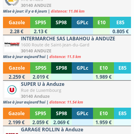
30140 ANDUZE
Mise à jour: il y a 6 jours
|
distance: 11.06 km
Gazole
SP95
SP98
GPLc
E10
E85
2.28 €
2.13 €
0.805 €
INTERMARCHE SAS LABAHOU à ANDUZE
1600 Route de Saint-Jean-du-Gard
30140 ANDUZE
Mise à jour aujourd'hui
|
distance: 11.5 km
Gazole
SP95
SP98
GPLc
E10
E85
2.259 €
2.019 €
1.989 €
SUPER U à Anduze
Rue de Luxembourg
30140 Anduze
Mise à jour aujourd'hui
|
distance: 11.54 km
Gazole
SP95
SP98
GPLc
E10
E85
2.199 €
2.059 €
2.069 €
1.959 €
GARAGE ROLLIN à Anduze