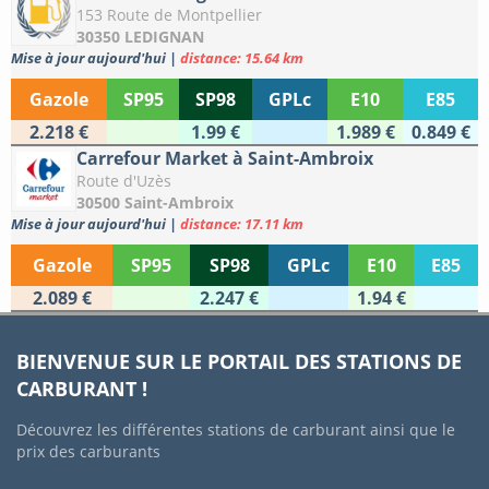
153 Route de Montpellier
30350 LEDIGNAN
Mise à jour aujourd'hui
|
distance: 15.64 km
Gazole
SP95
SP98
GPLc
E10
E85
2.218 €
1.99 €
1.989 €
0.849 €
Carrefour Market à Saint-Ambroix
Route d'Uzès
30500 Saint-Ambroix
Mise à jour aujourd'hui
|
distance: 17.11 km
Gazole
SP95
SP98
GPLc
E10
E85
2.089 €
2.247 €
1.94 €
BIENVENUE SUR LE PORTAIL DES STATIONS DE
CARBURANT !
Découvrez les différentes stations de carburant ainsi que le
prix des carburants