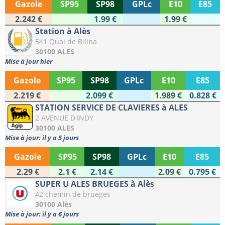
Gazole
SP95
SP98
GPLc
E10
E85
2.242 €
1.99 €
1.99 €
Station à Alès
541 Quai de Bilina
30100 ALES
Mise à jour hier
Gazole
SP95
SP98
GPLc
E10
E85
2.219 €
2.099 €
1.989 €
0.828 €
STATION SERVICE DE CLAVIERES à ALES
2 AVENUE D'INDY
30100 ALES
Mise à jour: il y a 5 jours
Gazole
SP95
SP98
GPLc
E10
E85
2.29 €
2.1 €
2.14 €
2.09 €
0.795 €
SUPER U ALES BRUEGES à Alès
42 chemin de brueges
30100 Alès
Mise à jour: il y a 6 jours