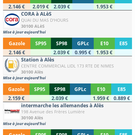
2.146 €
2.019 €
2.039 €
1.953 €
CORA à ALèS
QUAI DU MAS D'HOURS
30100 ALèS
Mise à jour aujourd'hui
Gazole
SP95
SP98
GPLc
E10
E85
2.146 €
2.039 €
0.995 €
1.953 €
Station à Alès
CENTRE COMMERCIAL LIDL 173 RTE DE NIMES
30100 Alès
Mise à jour aujourd'hui
Gazole
SP95
SP98
GPLc
E10
E85
2.159 €
2.039 €
1.959 €
0.889 €
intermarche les allemandes à Alès
198 Avenue des Frères Lumière
30100 Alès
Mise à jour aujourd'hui