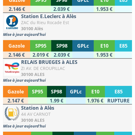
Gazole
SP95
SP98
GPLc
E10
E85
2.146 €
2.039 €
1.953 €
Station E.Leclerc à Alès
ZAC du Rieu Rocade Est
30100 Alès
Mise à jour aujourd'hui
Gazole
SP95
SP98
GPLc
E10
E85
2.146 €
2.019 €
2.039 €
1.953 €
RELAIS BRUEGES à ALES
ZI AV. DE CROUPILLAC
30100 ALES
Mise à jour aujourd'hui
Gazole
SP95
SP98
GPLc
E10
E85
2.147 €
1.99 €
1.976 €
RUPTURE
Station à Alès
44 AV CARNOT
30100 ALES
Mise à jour aujourd'hui