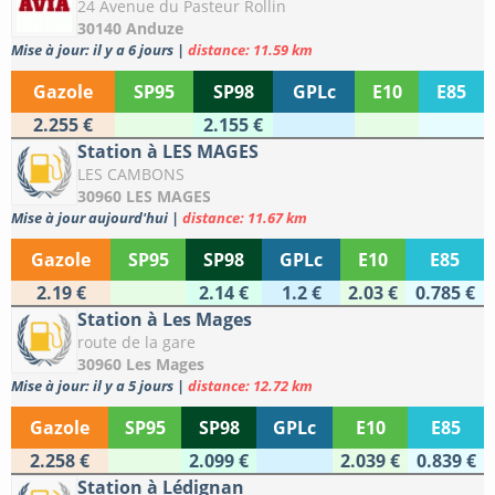
24 Avenue du Pasteur Rollin
30140 Anduze
Mise à jour: il y a 6 jours
|
distance: 11.59 km
Gazole
SP95
SP98
GPLc
E10
E85
2.255 €
2.155 €
Station à LES MAGES
LES CAMBONS
30960 LES MAGES
Mise à jour aujourd'hui
|
distance: 11.67 km
Gazole
SP95
SP98
GPLc
E10
E85
2.19 €
2.14 €
1.2 €
2.03 €
0.785 €
Station à Les Mages
route de la gare
30960 Les Mages
Mise à jour: il y a 5 jours
|
distance: 12.72 km
Gazole
SP95
SP98
GPLc
E10
E85
2.258 €
2.099 €
2.039 €
0.839 €
Station à Lédignan