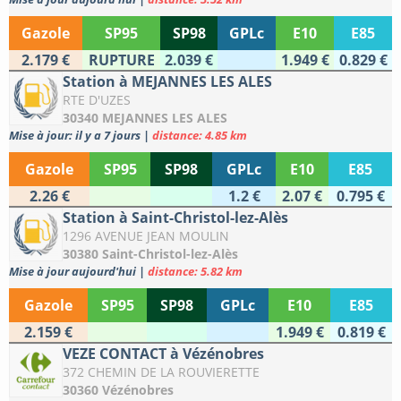
Gazole
SP95
SP98
GPLc
E10
E85
2.179 €
RUPTURE
2.039 €
1.949 €
0.829 €
Station à MEJANNES LES ALES
RTE D'UZES
30340 MEJANNES LES ALES
Mise à jour: il y a 7 jours
|
distance: 4.85 km
Gazole
SP95
SP98
GPLc
E10
E85
2.26 €
1.2 €
2.07 €
0.795 €
Station à Saint-Christol-lez-Alès
1296 AVENUE JEAN MOULIN
30380 Saint-Christol-lez-Alès
Mise à jour aujourd'hui
|
distance: 5.82 km
Gazole
SP95
SP98
GPLc
E10
E85
2.159 €
1.949 €
0.819 €
VEZE CONTACT à Vézénobres
372 CHEMIN DE LA ROUVIERETTE
30360 Vézénobres