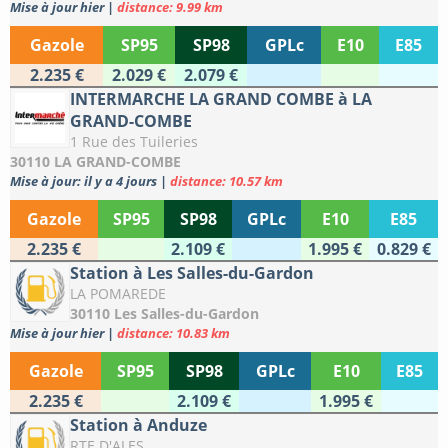
Mise à jour hier
|
distance: 9.99 km
Gazole
SP95
SP98
GPLc
E10
E85
2.235 €
2.029 €
2.079 €
INTERMARCHE LA GRAND COMBE à LA
GRAND-COMBE
1 Rue des Tuileries
30110 LA GRAND-COMBE
Mise à jour: il y a 4 jours
|
distance: 10.57 km
Gazole
SP95
SP98
GPLc
E10
E85
2.235 €
2.109 €
1.995 €
0.829 €
Station à Les Salles-du-Gardon
LA POMAREDE
30110 Les Salles-du-Gardon
Mise à jour hier
|
distance: 10.83 km
Gazole
SP95
SP98
GPLc
E10
E85
2.235 €
2.109 €
1.995 €
Station à Anduze
RTE D'ALES