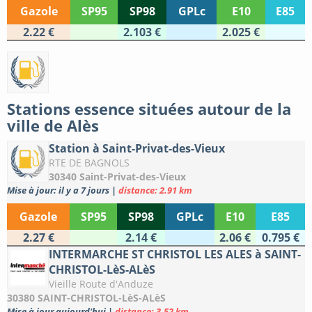
Gazole
SP95
SP98
GPLc
E10
E85
2.22 €
2.103 €
2.025 €
Stations essence situées autour de la
ville de Alès
Station à Saint-Privat-des-Vieux
RTE DE BAGNOLS
30340 Saint-Privat-des-Vieux
Mise à jour: il y a 7 jours
|
distance: 2.91 km
Gazole
SP95
SP98
GPLc
E10
E85
2.27 €
2.14 €
2.06 €
0.795 €
INTERMARCHE ST CHRISTOL LES ALES à SAINT-
CHRISTOL-LèS-ALèS
Vieille Route d'Anduze
30380 SAINT-CHRISTOL-LèS-ALèS
Mise à jour aujourd'hui
|
distance: 3.52 km