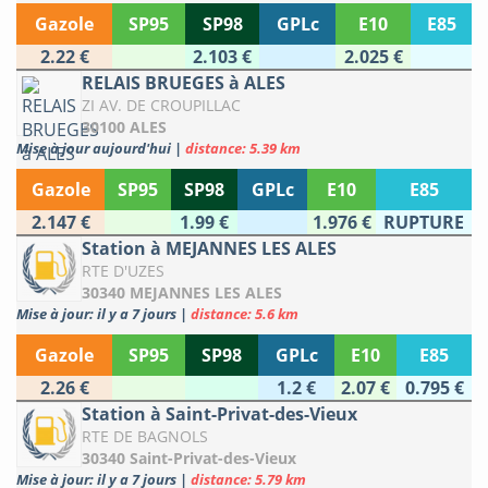
Gazole
SP95
SP98
GPLc
E10
E85
2.22 €
2.103 €
2.025 €
RELAIS BRUEGES à ALES
ZI AV. DE CROUPILLAC
30100 ALES
Mise à jour aujourd'hui
|
distance: 5.39 km
Gazole
SP95
SP98
GPLc
E10
E85
2.147 €
1.99 €
1.976 €
RUPTURE
Station à MEJANNES LES ALES
RTE D'UZES
30340 MEJANNES LES ALES
Mise à jour: il y a 7 jours
|
distance: 5.6 km
Gazole
SP95
SP98
GPLc
E10
E85
2.26 €
1.2 €
2.07 €
0.795 €
Station à Saint-Privat-des-Vieux
RTE DE BAGNOLS
30340 Saint-Privat-des-Vieux
Mise à jour: il y a 7 jours
|
distance: 5.79 km