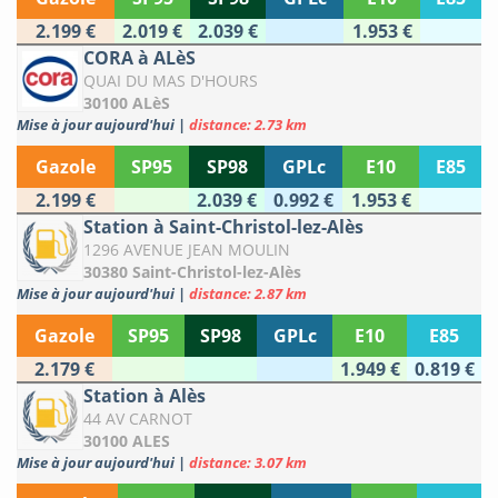
2.199 €
2.019 €
2.039 €
1.953 €
CORA à ALèS
QUAI DU MAS D'HOURS
30100 ALèS
Mise à jour aujourd'hui
|
distance: 2.73 km
Gazole
SP95
SP98
GPLc
E10
E85
2.199 €
2.039 €
0.992 €
1.953 €
Station à Saint-Christol-lez-Alès
1296 AVENUE JEAN MOULIN
30380 Saint-Christol-lez-Alès
Mise à jour aujourd'hui
|
distance: 2.87 km
Gazole
SP95
SP98
GPLc
E10
E85
2.179 €
1.949 €
0.819 €
Station à Alès
44 AV CARNOT
30100 ALES
Mise à jour aujourd'hui
|
distance: 3.07 km