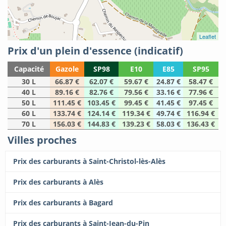
Leaflet
Prix d'un plein d'essence (indicatif)
Capacité
Gazole
SP98
E10
E85
SP95
30 L
66.87 €
62.07 €
59.67 €
24.87 €
58.47 €
40 L
89.16 €
82.76 €
79.56 €
33.16 €
77.96 €
50 L
111.45 €
103.45 €
99.45 €
41.45 €
97.45 €
60 L
133.74 €
124.14 €
119.34 €
49.74 €
116.94 €
70 L
156.03 €
144.83 €
139.23 €
58.03 €
136.43 €
Villes proches
Prix des carburants à Saint-Christol-lès-Alès
Prix des carburants à Alès
Prix des carburants à Bagard
Prix des carburants à Saint-Jean-du-Pin