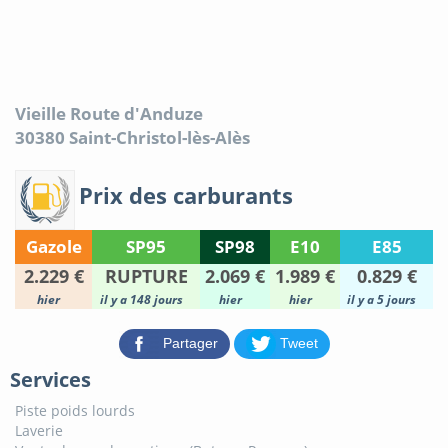
Vieille Route d'Anduze
30380
Saint-Christol-lès-Alès
Prix des carburants
Gazole
SP95
SP98
E10
E85
2.229 €
RUPTURE
2.069 €
1.989 €
0.829 €
hier
il y a 148 jours
hier
hier
il y a 5 jours
Partager
Tweet
Services
Piste poids lourds
Laverie