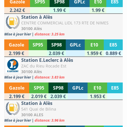
Gazole
SP95
SP98
GPLc
E10
E85
2.242 €
1.99 €
1.99 €
Station à Alès
CENTRE COMMERCIAL LIDL 173 RTE DE NIMES
30100 Alès
Mise à jour hier
|
distance: 3.25 km
Gazole
SP95
SP98
GPLc
E10
E85
2.199 €
2.039 €
1.959 €
0.889 €
Station E.Leclerc à Alès
ZAC du Rieu Rocade Est
30100 Alès
Mise à jour hier
|
distance: 3.83 km
Gazole
SP95
SP98
GPLc
E10
E85
2.199 €
2.019 €
2.039 €
1.953 €
Station à Alès
541 Quai de Bilina
30100 ALES
Mise à jour hier
|
distance: 3.96 km