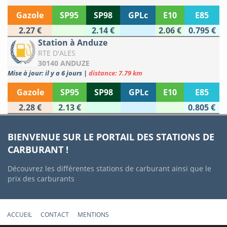
Gazole
SP95
SP98
GPLc
E10
E85
2.27 €
2.14 €
2.06 €
0.795 €
Station à Anduze
RTE D'ALES
30140 ANDUZE
Mise à jour: il y a 6 jours
|
distance: 7.79 km
Gazole
SP95
SP98
GPLc
E10
E85
2.28 €
2.13 €
0.805 €
BIENVENUE SUR LE PORTAIL DES STATIONS DE
CARBURANT !
Découvrez les différentes stations de carburant ainsi que le
prix des carburants
ACCUEIL
CONTACT
MENTIONS