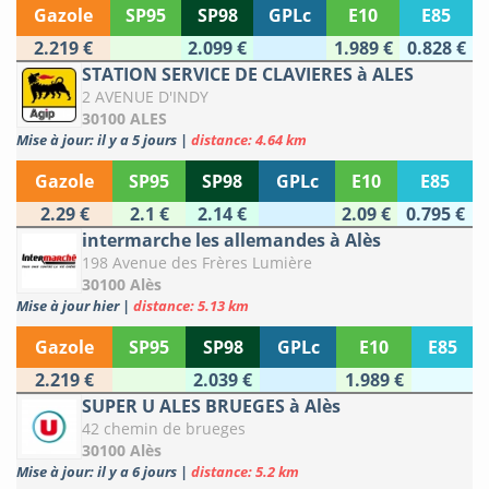
Gazole
SP95
SP98
GPLc
E10
E85
2.219 €
2.099 €
1.989 €
0.828 €
STATION SERVICE DE CLAVIERES à ALES
2 AVENUE D'INDY
30100 ALES
Mise à jour: il y a 5 jours
|
distance: 4.64 km
Gazole
SP95
SP98
GPLc
E10
E85
2.29 €
2.1 €
2.14 €
2.09 €
0.795 €
intermarche les allemandes à Alès
198 Avenue des Frères Lumière
30100 Alès
Mise à jour hier
|
distance: 5.13 km
Gazole
SP95
SP98
GPLc
E10
E85
2.219 €
2.039 €
1.989 €
SUPER U ALES BRUEGES à Alès
42 chemin de brueges
30100 Alès
Mise à jour: il y a 6 jours
|
distance: 5.2 km