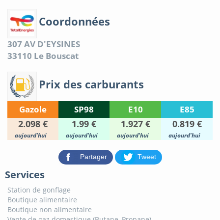
Coordonnées
307 AV D'EYSINES
33110
Le Bouscat
Prix des carburants
Gazole
SP98
E10
E85
2.098 €
1.99 €
1.927 €
0.819 €
aujourd'hui
aujourd'hui
aujourd'hui
aujourd'hui
Partager
Tweet
Services
Station de gonflage
Boutique alimentaire
Boutique non alimentaire
Vente de gaz domestique (Butane, Propane)