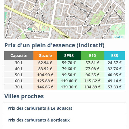
Leaflet
Prix d'un plein d'essence (indicatif)
Capacité
Gazole
SP98
E10
E85
30 L
62.94 €
59.70 €
57.81 €
24.57 €
40 L
83.92 €
79.60 €
77.08 €
32.76 €
50 L
104.90 €
99.50 €
96.35 €
40.95 €
60 L
125.88 €
119.40 €
115.62 €
49.14 €
70 L
146.86 €
139.30 €
134.89 €
57.33 €
Villes proches
Prix des carburants à Le Bouscat
Prix des carburants à Bordeaux