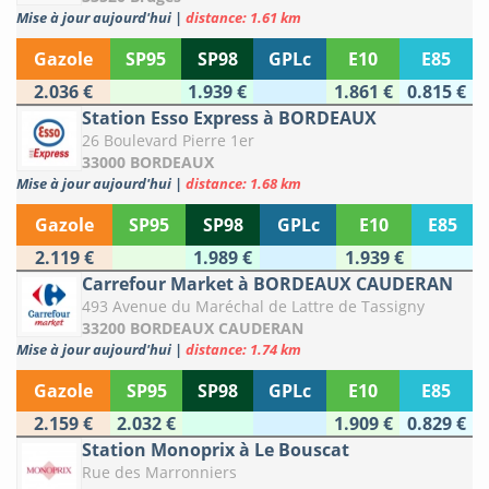
Mise à jour aujourd'hui
|
distance: 1.61 km
Gazole
SP95
SP98
GPLc
E10
E85
2.036 €
1.939 €
1.861 €
0.815 €
Station Esso Express à BORDEAUX
26 Boulevard Pierre 1er
33000 BORDEAUX
Mise à jour aujourd'hui
|
distance: 1.68 km
Gazole
SP95
SP98
GPLc
E10
E85
2.119 €
1.989 €
1.939 €
Carrefour Market à BORDEAUX CAUDERAN
493 Avenue du Maréchal de Lattre de Tassigny
33200 BORDEAUX CAUDERAN
Mise à jour aujourd'hui
|
distance: 1.74 km
Gazole
SP95
SP98
GPLc
E10
E85
2.159 €
2.032 €
1.909 €
0.829 €
Station Monoprix à Le Bouscat
Rue des Marronniers