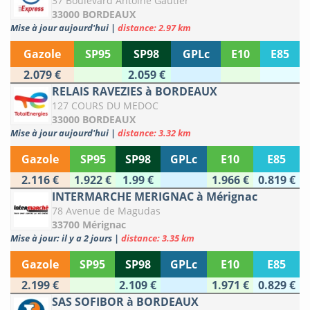
37 Boulevard Antoine Gautier
33000 BORDEAUX
Mise à jour aujourd'hui
|
distance: 2.97 km
Gazole
SP95
SP98
GPLc
E10
E85
2.079 €
2.059 €
RELAIS RAVEZIES à BORDEAUX
127 COURS DU MEDOC
33000 BORDEAUX
Mise à jour aujourd'hui
|
distance: 3.32 km
Gazole
SP95
SP98
GPLc
E10
E85
2.116 €
1.922 €
1.99 €
1.966 €
0.819 €
INTERMARCHE MERIGNAC à Mérignac
78 Avenue de Magudas
33700 Mérignac
Mise à jour: il y a 2 jours
|
distance: 3.35 km
Gazole
SP95
SP98
GPLc
E10
E85
2.199 €
2.109 €
1.971 €
0.829 €
SAS SOFIBOR à BORDEAUX