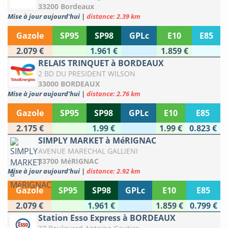
33200 Bordeaux
Mise à jour aujourd'hui
|
distance: 2.39 km
Gazole
SP95
SP98
GPLc
E10
E85
2.079 €
1.961 €
1.859 €
RELAIS TRINQUET à BORDEAUX
2 BD DU PRESIDENT WILSON
33000 BORDEAUX
Mise à jour aujourd'hui
|
distance: 2.76 km
Gazole
SP95
SP98
GPLc
E10
E85
2.175 €
1.99 €
1.99 €
0.823 €
SIMPLY MARKET à MéRIGNAC
AVENUE MARECHAL GALLIENI
33700 MéRIGNAC
Mise à jour aujourd'hui
|
distance: 2.92 km
Gazole
SP95
SP98
GPLc
E10
E85
2.079 €
1.961 €
1.859 €
0.799 €
Station Esso Express à BORDEAUX