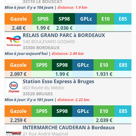
33110 LE BOUSCAT
Mise à jour: il y a 104 jours
|
distance: 1.9 km
Gazole
SP95
SP98
GPLc
E10
E85
2.48 €
1.99 €
2.036 €
RELAIS GRAND PARC à BORDEAUX
140 BOULEVARD GODARD
33300 BORDEAUX
Mise à jour aujourd'hui
|
distance: 2.09 km
Gazole
SP95
SP98
GPLc
E10
E85
2.097 €
1.99 €
1.931 €
Station Esso Express à Bruges
463 Route du Médoc
33520 BRUGES
Mise à jour: il y a 101 jours
|
distance: 2.22 km
Gazole
SP95
SP98
GPLc
E10
E85
2.259 €
2.039 €
INTERMARCHE CAUDERAN à Bordeaux
21 Rue André Maginot