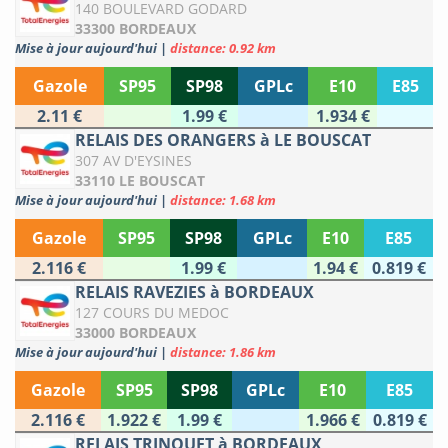
140 BOULEVARD GODARD
33300 BORDEAUX
Mise à jour aujourd'hui
|
distance: 0.92 km
Gazole
SP95
SP98
GPLc
E10
E85
2.11 €
1.99 €
1.934 €
RELAIS DES ORANGERS à LE BOUSCAT
307 AV D'EYSINES
33110 LE BOUSCAT
Mise à jour aujourd'hui
|
distance: 1.68 km
Gazole
SP95
SP98
GPLc
E10
E85
2.116 €
1.99 €
1.94 €
0.819 €
RELAIS RAVEZIES à BORDEAUX
127 COURS DU MEDOC
33000 BORDEAUX
Mise à jour aujourd'hui
|
distance: 1.86 km
Gazole
SP95
SP98
GPLc
E10
E85
2.116 €
1.922 €
1.99 €
1.966 €
0.819 €
RELAIS TRINQUET à BORDEAUX