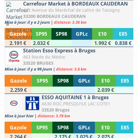
Carrefour Market à BORDEAUX CAUDERAN
493 Avenue du Maréchal de Lattre de Tassigny
33200 BORDEAUX CAUDERAN
Mise à jour: il y a 2 jours
|
distance: 3.36 km
Gazole
SP95
SP98
GPLc
E10
E85
2.191 €
2.032 €
1.992 €
0.838 €
Station Esso Express à Bruges
463 Route du Médoc
33520 BRUGES
Mise à jour: il y a 99 jours
|
distance: 3.6 km
Gazole
SP95
SP98
GPLc
E10
E85
2.259 €
2.039 €
ESSO AQUITAINE 1 à Bruges
A630 ROC.PRESQU'ILE LAC COTE1
33520 Bruges
Mise à jour hier
|
distance: 3.78 km
Gazole
SP95
SP98
GPLc
E10
E85
2.264 €
2.175 €
1.025 €
2.075 €