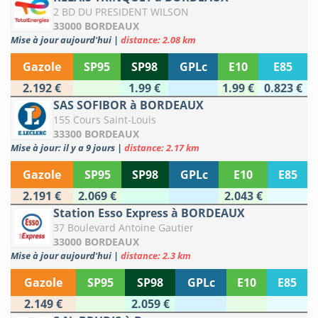
2 BD DU PRESIDENT WILSON
33000 BORDEAUX
Mise à jour aujourd'hui
|
distance: 2.08 km
Gazole
SP95
SP98
GPLc
E10
E85
2.192 €
1.99 €
1.99 €
0.823 €
SAS SOFIBOR à BORDEAUX
155 Cours Saint-Louis
33300 BORDEAUX
Mise à jour: il y a 9 jours
|
distance: 2.17 km
Gazole
SP95
SP98
GPLc
E10
E85
2.191 €
2.069 €
2.043 €
Station Esso Express à BORDEAUX
37 Boulevard Antoine Gautier
33000 BORDEAUX
Mise à jour aujourd'hui
|
distance: 2.3 km
Gazole
SP95
SP98
GPLc
E10
E85
2.149 €
2.059 €