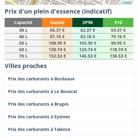
Leaflet
Prix d'un plein d'essence (indicatif)
Capacité
Gazole
SP98
E10
30 L
65.37 €
62.37 €
59.37 €
40 L
87.16 €
83.16 €
79.16 €
50 L
108.95 €
103.95 €
98.95 €
60 L
130.74 €
124.74 €
118.74 €
70 L
152.53 €
145.53 €
138.53 €
Villes proches
Prix des carburants à Bordeaux
Prix des carburants à Le Bouscat
Prix des carburants à Bruges
Prix des carburants à Eysines
Prix des carburants à Talence