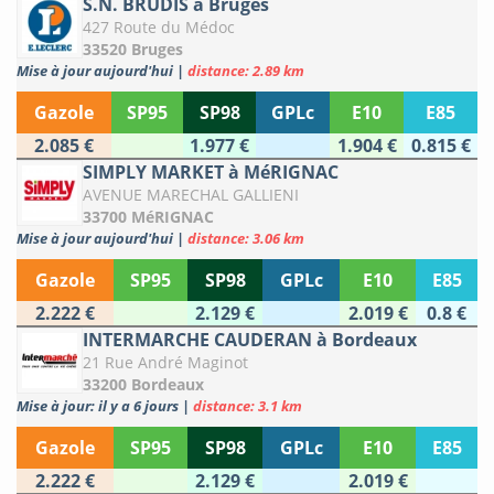
S.N. BRUDIS à Bruges
427 Route du Médoc
33520 Bruges
Mise à jour aujourd'hui
|
distance: 2.89 km
Gazole
SP95
SP98
GPLc
E10
E85
2.085 €
1.977 €
1.904 €
0.815 €
SIMPLY MARKET à MéRIGNAC
AVENUE MARECHAL GALLIENI
33700 MéRIGNAC
Mise à jour aujourd'hui
|
distance: 3.06 km
Gazole
SP95
SP98
GPLc
E10
E85
2.222 €
2.129 €
2.019 €
0.8 €
INTERMARCHE CAUDERAN à Bordeaux
21 Rue André Maginot
33200 Bordeaux
Mise à jour: il y a 6 jours
|
distance: 3.1 km
Gazole
SP95
SP98
GPLc
E10
E85
2.222 €
2.129 €
2.019 €