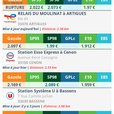
RUPTURE
2.022 €
2.073 €
1.97 €
RELAIS DU MOULINAT à ARTIGUES
RN 89
33370 ARTIGUES
Mise à jour aujourd'hui
|
distance: 2.36 km
Gazole
SP95
SP98
GPLc
E10
E85
2.097 €
1.99 €
1.912 €
Station Esso Express à Cenon
Avenue René Cassagne
33150 CENON
Mise à jour hier
|
distance: 2.53 km
Gazole
SP95
SP98
GPLc
E10
E85
2.169 €
2.089 €
1.959 €
Station Système U à Bassens
7 Rue Camille Jullian
33530 BASSENS
Mise à jour: il y a 3 jours
|
distance: 2.98 km