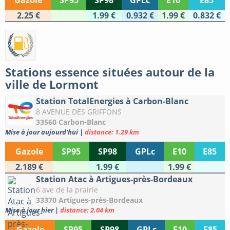
Gazole
SP95
SP98
GPLc
E10
E85
2.25 €
1.99 €
0.932 €
1.99 €
0.832 €
Stations essence situées autour de la
ville de Lormont
Station TotalEnergies à Carbon-Blanc
8 AVENUE DES GRIFFONS
33560 Carbon-Blanc
Mise à jour aujourd'hui
|
distance: 1.29 km
Gazole
SP95
SP98
GPLc
E10
E85
2.189 €
1.99 €
1.99 €
Station Atac à Artigues-près-Bordeaux
6 ave de la prairie
33370 Artigues-près-Bordeaux
Mise à jour hier
|
distance: 2.04 km
Gazole
SP95
SP98
GPLc
E10
E85