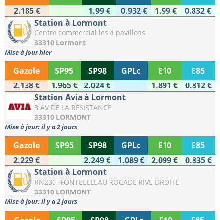
2.185 €
1.99 €
0.932 €
1.99 €
0.832 €
Station à Lormont
Centre commercial les 4 pavillons
33310 Lormont
Mise à jour hier
Gazole
SP95
SP98
GPLc
E10
E85
2.138 €
1.965 €
2.024 €
1.891 €
0.812 €
Station Avia à Lormont
3 AV DE LA RESISTANCE
33310 LORMONT
Mise à jour: il y a 2 jours
Gazole
SP95
SP98
GPLc
E10
E85
2.229 €
2.249 €
1.089 €
2.099 €
0.835 €
Station à Lormont
RN230- FONTBELLEAU ROCADE RIVE DROITE
33310 LORMONT
Mise à jour: il y a 2 jours