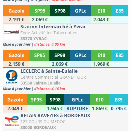
Gazole
SP95
SP98
GPLc
E10
E85
2.191 €
2.069 €
2.043 €
Station Intermarché à Yvrac
Zone Activité les Tabernottes
33370 YVRAC
Mise à jour hier
|
distance: 4.05 km
Gazole
SP95
SP98
GPLc
E10
E85
2.159 €
2.069 €
1.969 €
LECLERC à Sainte-Eulalie
Centre Commercial GRAND TOUR
33560 Sainte-Eulalie
Mise à jour hier
|
distance: 4.16 km
Gazole
SP95
SP98
GPLc
E10
E85
2.049 €
1.945 €
RUPTURE
1.869 €
0.795 €
RELAIS RAVEZIES à BORDEAUX
127 COURS DU MEDOC
33000 BORDEAUX