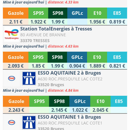
Mise à jour aujourd'hui
|
distance: 4.33 km
Gazole
SP95
SP98
GPLc
E10
E85
2.11 €
1.922 €
1.99 €
1.956 €
0.819 €
Station TotalEnergies à Tresses
80 AVENUE DE BRANNE
33370 TRESSES
Mise à jour aujourd'hui
|
distance: 4.63 km
Gazole
SP95
SP98
GPLc
E10
E85
2.093 €
1.85 €
1.99 €
0.904 €
1.889 €
0.821 €
ESSO AQUITAINE 2 à Bruges
A630 ROC.PRESQU'ILE LAC COTE2
33520 Bruges
Mise à jour aujourd'hui
|
distance: 4.84 km
Gazole
SP95
SP98
GPLc
E10
E85
2.243 €
2.145 €
1.022 €
2.045 €
ESSO AQUITAINE 1 à Bruges
A630 ROC.PRESQU'ILE LAC COTE1
33520 Bruges