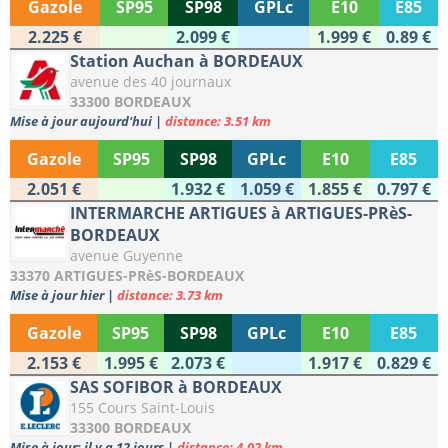
Gazole
SP95
SP98
GPLc
E10
E85
2.225 €
2.099 €
1.999 €
0.89 €
Station Auchan à BORDEAUX
avenue des 40 journaux
33300 BORDEAUX
Mise à jour aujourd'hui
|
distance: 3.51 km
Gazole
SP95
SP98
GPLc
E10
E85
2.051 €
1.932 €
1.059 €
1.855 €
0.797 €
INTERMARCHE ARTIGUES à ARTIGUES-PRèS-
BORDEAUX
avenue Guyenne
33370 ARTIGUES-PRèS-BORDEAUX
Mise à jour hier
|
distance: 3.73 km
Gazole
SP95
SP98
GPLc
E10
E85
2.153 €
1.995 €
2.073 €
1.917 €
0.829 €
SAS SOFIBOR à BORDEAUX
155 Cours Saint-Louis
33300 BORDEAUX
Mise à jour: il y a 12 jours
|
distance: 4.02 km