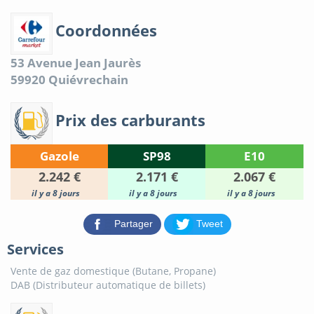
Coordonnées
53 Avenue Jean Jaurès
59920
Quiévrechain
Prix des carburants
Gazole
SP98
E10
2.242 €
2.171 €
2.067 €
il y a 8 jours
il y a 8 jours
il y a 8 jours
Partager
Tweet
Services
Vente de gaz domestique (Butane, Propane)
DAB (Distributeur automatique de billets)