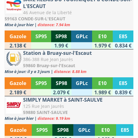
L'ESCAUT
46 Avenue de la Liberté
59163 CONDE-SUR-L'ESCAUT
Mise à jour hier
|
distance: 7.94 km
Gazole
SP95
SP98
GPLc
E10
E85
2.138 €
1.99 €
1.979 €
0.834 €
Station à Bruay-sur-l'Escaut
386-388 Rue Jean Jaurès
59860 Bruay-sur-l'Escaut
Mise à jour: il y a 3 jours
|
distance: 8.88 km
Gazole
SP95
SP98
GPLc
E10
E85
2.189 €
2.079 €
1.989 €
0.839 €
SIMPLY MARKET à SAINT-SAULVE
125 Rue Jean Jaurès
59880 SAINT-SAULVE
Mise à jour hier
|
distance: 9.19 km
Gazole
SP95
SP98
GPLc
E10
E85