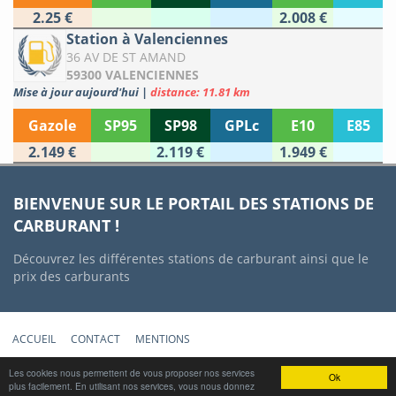
2.25 €
2.008 €
Station à Valenciennes
36 AV DE ST AMAND
59300 VALENCIENNES
Mise à jour aujourd'hui
|
distance: 11.81 km
Gazole
SP95
SP98
GPLc
E10
E85
2.149 €
2.119 €
1.949 €
BIENVENUE SUR LE PORTAIL DES STATIONS DE
CARBURANT !
Découvrez les différentes stations de carburant ainsi que le
prix des carburants
ACCUEIL
CONTACT
MENTIONS
Copyright © 2012-2022 Stations-Carburant.com / v5.0.0 (29/06/2022)
Les cookies nous permettent de vous proposer nos services
Ok
plus facilement. En utilisant nos services, vous nous donnez
Prix des carburants mis à jour quotidiennement à partir des données