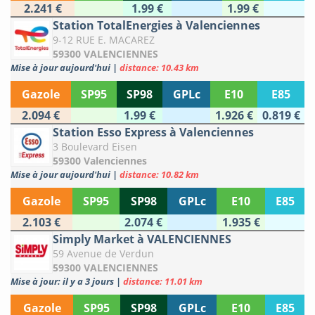
2.241 €
1.99 €
1.99 €
Station TotalEnergies à Valenciennes
9-12 RUE E. MACAREZ
59300 VALENCIENNES
Mise à jour aujourd'hui
|
distance: 10.43 km
Gazole
SP95
SP98
GPLc
E10
E85
2.094 €
1.99 €
1.926 €
0.819 €
Station Esso Express à Valenciennes
3 Boulevard Eisen
59300 Valenciennes
Mise à jour aujourd'hui
|
distance: 10.82 km
Gazole
SP95
SP98
GPLc
E10
E85
2.103 €
2.074 €
1.935 €
Simply Market à VALENCIENNES
59 Avenue de Verdun
59300 VALENCIENNES
Mise à jour: il y a 3 jours
|
distance: 11.01 km
Gazole
SP95
SP98
GPLc
E10
E85