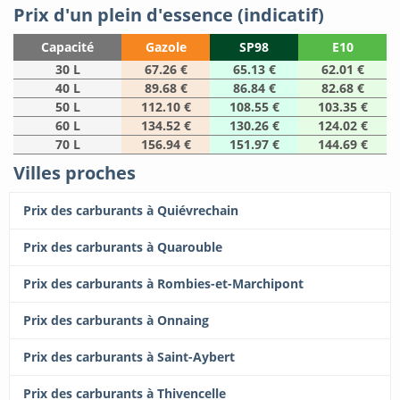
Prix d'un plein d'essence (indicatif)
Capacité
Gazole
SP98
E10
30 L
67.26 €
65.13 €
62.01 €
40 L
89.68 €
86.84 €
82.68 €
50 L
112.10 €
108.55 €
103.35 €
60 L
134.52 €
130.26 €
124.02 €
70 L
156.94 €
151.97 €
144.69 €
Villes proches
Prix des carburants à Quiévrechain
Prix des carburants à Quarouble
Prix des carburants à Rombies-et-Marchipont
Prix des carburants à Onnaing
Prix des carburants à Saint-Aybert
Prix des carburants à Thivencelle