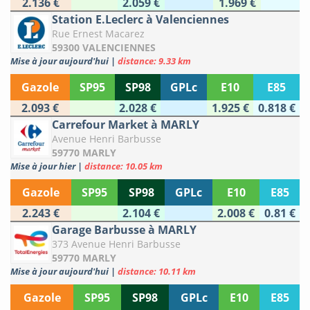
2.136 €
2.059 €
1.969 €
Station E.Leclerc à Valenciennes
Rue Ernest Macarez
59300 VALENCIENNES
Mise à jour aujourd'hui
|
distance: 9.33 km
Gazole
SP95
SP98
GPLc
E10
E85
2.093 €
2.028 €
1.925 €
0.818 €
Carrefour Market à MARLY
Avenue Henri Barbusse
59770 MARLY
Mise à jour hier
|
distance: 10.05 km
Gazole
SP95
SP98
GPLc
E10
E85
2.243 €
2.104 €
2.008 €
0.81 €
Garage Barbusse à MARLY
373 Avenue Henri Barbusse
59770 MARLY
Mise à jour aujourd'hui
|
distance: 10.11 km
Gazole
SP95
SP98
GPLc
E10
E85