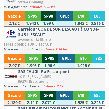
59264 Onnaing
Mise à jour hier
|
distance: 5.28 km
Gazole
SP95
SP98
GPLc
E10
E85
2.12 €
1.942 €
1.99 €
1.942 €
0.816 €
Carrefour CONDE SUR L ESCAUT à CONDé-
SUR-L'ESCAUT
avenue de la liberté
59163 CONDé-SUR-L'ESCAUT
Mise à jour aujourd'hui
|
distance: 7.76 km
Gazole
SP95
SP98
GPLc
E10
E85
2.07 €
1.905 €
1.96 €
1.926 €
SAS CAUGILE à Escautpont
10 RUE JEAN JAURES
59278 Escautpont
Mise à jour: il y a 2 jours
|
distance: 7.8 km
Gazole
SP95
SP98
GPLc
E10
E85
2.189 €
2.11 €
2.071 €
1.985 €
0.828 €
SARL RELAIS DU TOURNIQUET à CONDE-SUR-