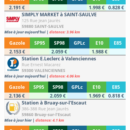
2.191 €
1.998 €
0.828 €
SIMPLY MARKET à SAINT-SAULVE
125 Rue Jean Jaurès
59880 SAINT-SAULVE
Mise à jour aujourd'hui
|
distance: 3.96 km
Gazole
SP95
SP98
GPLc
E10
E85
2.153 €
2.059 €
1.988 €
Station E.Leclerc à Valenciennes
Rue Ernest Macarez
59300 VALENCIENNES
Mise à jour aujourd'hui
|
distance: 4.06 km
Gazole
SP95
SP98
GPLc
E10
E85
2.136 €
2.059 €
1.969 €
0.818 €
Station à Bruay-sur-l'Escaut
386-388 Rue Jean Jaurès
59860 Bruay-sur-l'Escaut
Mise à jour hier
|
distance: 4.1 km