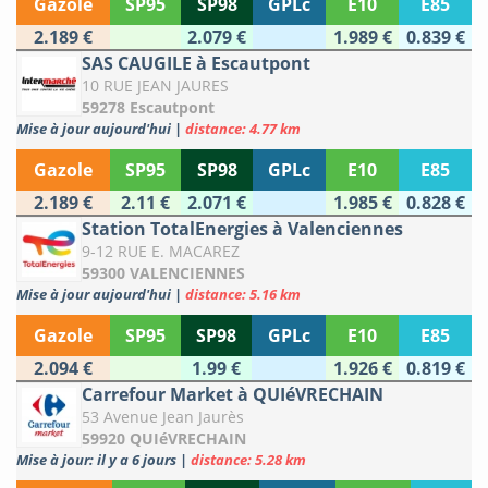
Gazole
SP95
SP98
GPLc
E10
E85
2.189 €
2.079 €
1.989 €
0.839 €
SAS CAUGILE à Escautpont
10 RUE JEAN JAURES
59278 Escautpont
Mise à jour aujourd'hui
|
distance: 4.77 km
Gazole
SP95
SP98
GPLc
E10
E85
2.189 €
2.11 €
2.071 €
1.985 €
0.828 €
Station TotalEnergies à Valenciennes
9-12 RUE E. MACAREZ
59300 VALENCIENNES
Mise à jour aujourd'hui
|
distance: 5.16 km
Gazole
SP95
SP98
GPLc
E10
E85
2.094 €
1.99 €
1.926 €
0.819 €
Carrefour Market à QUIéVRECHAIN
53 Avenue Jean Jaurès
59920 QUIéVRECHAIN
Mise à jour: il y a 6 jours
|
distance: 5.28 km