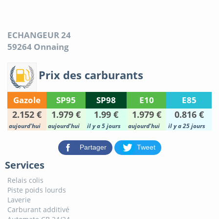
ECHANGEUR 24
59264
Onnaing
Prix des carburants
Gazole
SP95
SP98
E10
E85
2.152 €
1.979 €
1.99 €
1.979 €
0.816 €
aujourd'hui
aujourd'hui
il y a 5 jours
aujourd'hui
il y a 25 jours
Partager
Tweet
Services
Relais colis
Piste poids lourds
Laverie
Carburant additivé