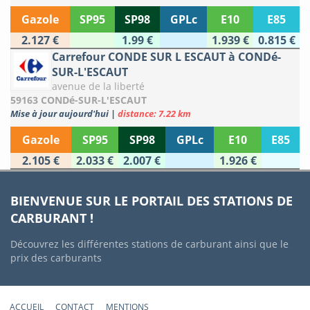
Gazole
SP95
SP98
GPLc
E10
E85
2.127 €
1.99 €
1.939 €
0.815 €
Carrefour CONDE SUR L ESCAUT à CONDé-
SUR-L'ESCAUT
avenue de la liberté
59163 CONDé-SUR-L'ESCAUT
Mise à jour aujourd'hui
|
distance: 7.22 km
Gazole
SP95
SP98
GPLc
E10
E85
2.105 €
2.033 €
2.007 €
1.926 €
BIENVENUE SUR LE PORTAIL DES STATIONS DE
CARBURANT !
Découvrez les différentes stations de carburant ainsi que le
prix des carburants
ACCUEIL
CONTACT
MENTIONS