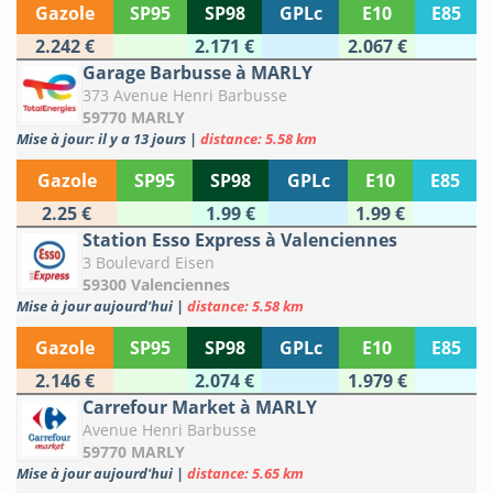
Gazole
SP95
SP98
GPLc
E10
E85
2.242 €
2.171 €
2.067 €
Garage Barbusse à MARLY
373 Avenue Henri Barbusse
59770 MARLY
Mise à jour: il y a 13 jours
|
distance: 5.58 km
Gazole
SP95
SP98
GPLc
E10
E85
2.25 €
1.99 €
1.99 €
Station Esso Express à Valenciennes
3 Boulevard Eisen
59300 Valenciennes
Mise à jour aujourd'hui
|
distance: 5.58 km
Gazole
SP95
SP98
GPLc
E10
E85
2.146 €
2.074 €
1.979 €
Carrefour Market à MARLY
Avenue Henri Barbusse
59770 MARLY
Mise à jour aujourd'hui
|
distance: 5.65 km