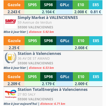
Gazole
SP95
SP98
GPLc
E10
E85
2.243 €
2.104 €
2.008 €
0.81 €
Simply Market à VALENCIENNES
59 Avenue de Verdun
59300 VALENCIENNES
Mise à jour hier
|
distance: 5.92 km
Gazole
SP95
SP98
GPLc
E10
E85
2.25 €
2.008 €
Station à Valenciennes
36 AV DE ST AMAND
59300 VALENCIENNES
Mise à jour hier
|
distance: 6.53 km
Gazole
SP95
SP98
GPLc
E10
E85
2.209 €
2.179 €
2.009 €
Station TotalEnergies à Valenciennes
27 BD SALY
59300 VALENCIENNES
Mise à jour aujourd'hui
|
distance: 6.71 km