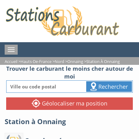
Toggle
navigation
Accueil
>
Hauts-De-France
>
Nord
>
Onnaing
>
Station À Onnaing
Trouver le carburant le moins cher autour de
moi
Rechercher
Géolocaliser ma position
Station à Onnaing