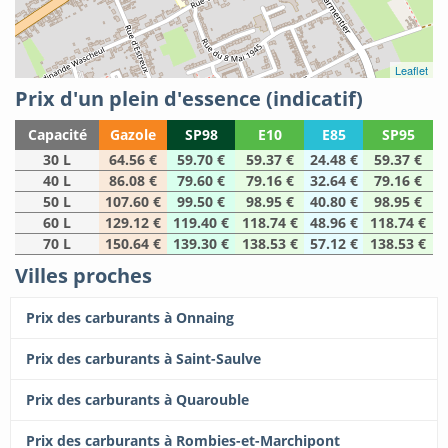
Leaflet
Prix d'un plein d'essence (indicatif)
Capacité
Gazole
SP98
E10
E85
SP95
30 L
64.56 €
59.70 €
59.37 €
24.48 €
59.37 €
40 L
86.08 €
79.60 €
79.16 €
32.64 €
79.16 €
50 L
107.60 €
99.50 €
98.95 €
40.80 €
98.95 €
60 L
129.12 €
119.40 €
118.74 €
48.96 €
118.74 €
70 L
150.64 €
139.30 €
138.53 €
57.12 €
138.53 €
Villes proches
Prix des carburants à Onnaing
Prix des carburants à Saint-Saulve
Prix des carburants à Quarouble
Prix des carburants à Rombies-et-Marchipont