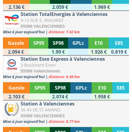
2.136 €
2.059 €
1.969 €
Station TotalEnergies à Valenciennes
9-12 RUE E. MACAREZ
59300 VALENCIENNES
Mise à jour aujourd'hui
|
distance: 7.82 km
Gazole
SP95
SP98
GPLc
E10
E85
2.094 €
1.99 €
1.926 €
0.819 €
Station Esso Express à Valenciennes
3 Boulevard Eisen
59300 Valenciennes
Mise à jour aujourd'hui
|
distance: 8.49 km
Gazole
SP95
SP98
GPLc
E10
E85
2.103 €
2.074 €
1.958 €
Station à Valenciennes
36 AV DE ST AMAND
59300 VALENCIENNES
Mise à jour aujourd'hui
|
distance: 8.77 km