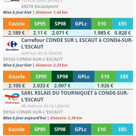
10 RUE JEAN JAURES
59278 Escautpont
Mise à jour hier
|
distance: 1.44 km
Gazole
SP95
SP98
GPLc
E10
E85
2.189 €
2.11 €
2.071 €
1.985 €
0.828 €
Carrefour CONDE SUR L ESCAUT à CONDé-SUR-
L'ESCAUT
avenue de la liberté
59163 CONDé-SUR-L'ESCAUT
Mise à jour hier
|
distance: 2.33 km
Gazole
SP95
SP98
GPLc
E10
E85
2.105 €
2.033 €
2.007 €
1.926 €
SARL RELAIS DU TOURNIQUET à CONDE-SUR-
L'ESCAUT
46 Avenue de la Liberté
59163 CONDE-SUR-L'ESCAUT
Mise à jour aujourd'hui
|
distance: 2.39 km
Gazole
SP95
SP98
GPLc
E10
E85