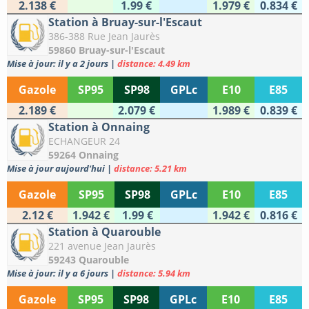
2.138 €
1.99 €
1.979 €
0.834 €
Station à Bruay-sur-l'Escaut
386-388 Rue Jean Jaurès
59860 Bruay-sur-l'Escaut
Mise à jour: il y a 2 jours
|
distance: 4.49 km
Gazole
SP95
SP98
GPLc
E10
E85
2.189 €
2.079 €
1.989 €
0.839 €
Station à Onnaing
ECHANGEUR 24
59264 Onnaing
Mise à jour aujourd'hui
|
distance: 5.21 km
Gazole
SP95
SP98
GPLc
E10
E85
2.12 €
1.942 €
1.99 €
1.942 €
0.816 €
Station à Quarouble
221 avenue Jean Jaurès
59243 Quarouble
Mise à jour: il y a 6 jours
|
distance: 5.94 km
Gazole
SP95
SP98
GPLc
E10
E85