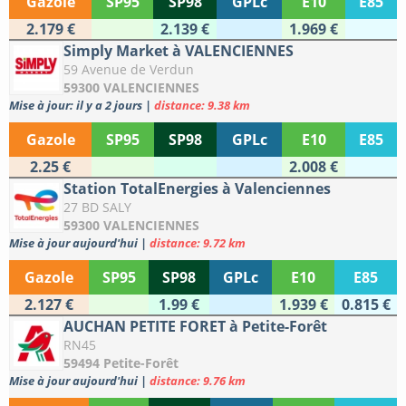
Gazole
SP95
SP98
GPLc
E10
E85
2.179 €
2.139 €
1.969 €
Simply Market à VALENCIENNES
59 Avenue de Verdun
59300 VALENCIENNES
Mise à jour: il y a 2 jours
|
distance: 9.38 km
Gazole
SP95
SP98
GPLc
E10
E85
2.25 €
2.008 €
Station TotalEnergies à Valenciennes
27 BD SALY
59300 VALENCIENNES
Mise à jour aujourd'hui
|
distance: 9.72 km
Gazole
SP95
SP98
GPLc
E10
E85
2.127 €
1.99 €
1.939 €
0.815 €
AUCHAN PETITE FORET à Petite-Forêt
RN45
59494 Petite-Forêt
Mise à jour aujourd'hui
|
distance: 9.76 km