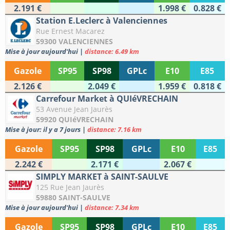
2.191 €
1.998 €
0.828 €
Station E.Leclerc à Valenciennes
Rue Ernest Macarez
59300 VALENCIENNES
Mise à jour aujourd'hui
|
distance: 6.49 km
Gazole
SP95
SP98
GPLc
E10
E85
2.126 €
2.049 €
1.959 €
0.818 €
Carrefour Market à QUIéVRECHAIN
53 Avenue Jean Jaurès
59920 QUIéVRECHAIN
Mise à jour: il y a 7 jours
|
distance: 7.16 km
Gazole
SP95
SP98
GPLc
E10
E85
2.242 €
2.171 €
2.067 €
SIMPLY MARKET à SAINT-SAULVE
125 Rue Jean Jaurès
59880 SAINT-SAULVE
Mise à jour aujourd'hui
|
distance: 7.34 km
Gazole
SP95
SP98
GPLc
E10
E85