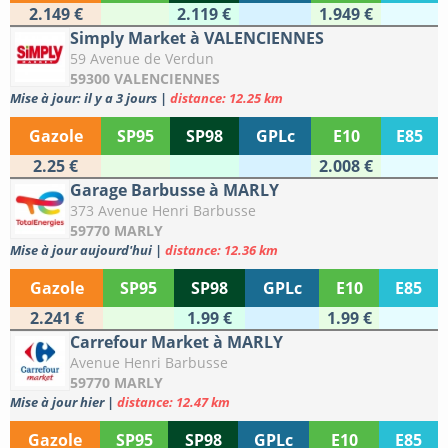
2.149 €
2.119 €
1.949 €
Simply Market à VALENCIENNES
59 Avenue de Verdun
59300 VALENCIENNES
Mise à jour: il y a 3 jours
|
distance: 12.25 km
Gazole
SP95
SP98
GPLc
E10
E85
2.25 €
2.008 €
Garage Barbusse à MARLY
373 Avenue Henri Barbusse
59770 MARLY
Mise à jour aujourd'hui
|
distance: 12.36 km
Gazole
SP95
SP98
GPLc
E10
E85
2.241 €
1.99 €
1.99 €
Carrefour Market à MARLY
Avenue Henri Barbusse
59770 MARLY
Mise à jour hier
|
distance: 12.47 km
Gazole
SP95
SP98
GPLc
E10
E85