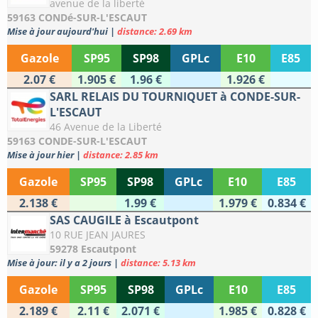
avenue de la liberté
59163 CONDé-SUR-L'ESCAUT
Mise à jour aujourd'hui
|
distance: 2.69 km
Gazole
SP95
SP98
GPLc
E10
E85
2.07 €
1.905 €
1.96 €
1.926 €
SARL RELAIS DU TOURNIQUET à CONDE-SUR-
L'ESCAUT
46 Avenue de la Liberté
59163 CONDE-SUR-L'ESCAUT
Mise à jour hier
|
distance: 2.85 km
Gazole
SP95
SP98
GPLc
E10
E85
2.138 €
1.99 €
1.979 €
0.834 €
SAS CAUGILE à Escautpont
10 RUE JEAN JAURES
59278 Escautpont
Mise à jour: il y a 2 jours
|
distance: 5.13 km
Gazole
SP95
SP98
GPLc
E10
E85
2.189 €
2.11 €
2.071 €
1.985 €
0.828 €