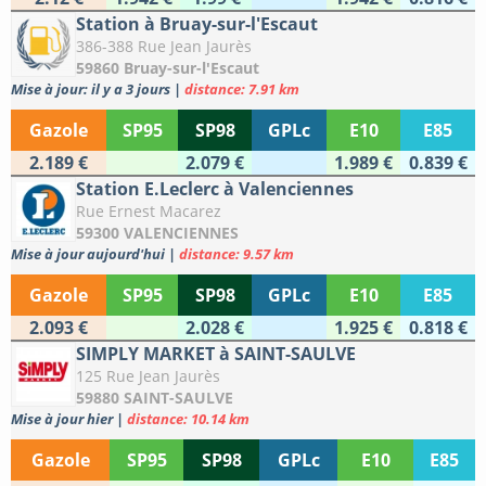
Station à Bruay-sur-l'Escaut
386-388 Rue Jean Jaurès
59860 Bruay-sur-l'Escaut
Mise à jour: il y a 3 jours
|
distance: 7.91 km
Gazole
SP95
SP98
GPLc
E10
E85
2.189 €
2.079 €
1.989 €
0.839 €
Station E.Leclerc à Valenciennes
Rue Ernest Macarez
59300 VALENCIENNES
Mise à jour aujourd'hui
|
distance: 9.57 km
Gazole
SP95
SP98
GPLc
E10
E85
2.093 €
2.028 €
1.925 €
0.818 €
SIMPLY MARKET à SAINT-SAULVE
125 Rue Jean Jaurès
59880 SAINT-SAULVE
Mise à jour hier
|
distance: 10.14 km
Gazole
SP95
SP98
GPLc
E10
E85