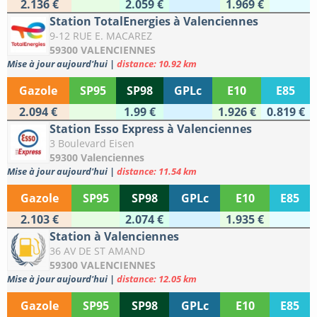
2.136 €
2.059 €
1.969 €
Station TotalEnergies à Valenciennes
9-12 RUE E. MACAREZ
59300 VALENCIENNES
Mise à jour aujourd'hui
|
distance: 10.92 km
Gazole
SP95
SP98
GPLc
E10
E85
2.094 €
1.99 €
1.926 €
0.819 €
Station Esso Express à Valenciennes
3 Boulevard Eisen
59300 Valenciennes
Mise à jour aujourd'hui
|
distance: 11.54 km
Gazole
SP95
SP98
GPLc
E10
E85
2.103 €
2.074 €
1.935 €
Station à Valenciennes
36 AV DE ST AMAND
59300 VALENCIENNES
Mise à jour aujourd'hui
|
distance: 12.05 km
Gazole
SP95
SP98
GPLc
E10
E85