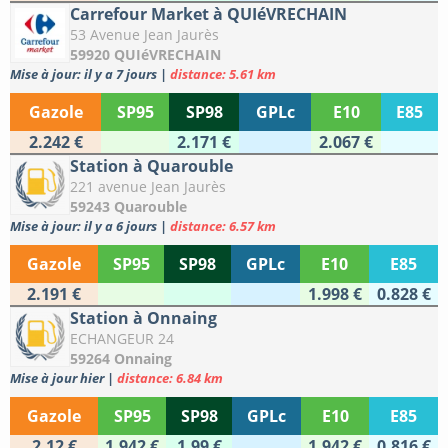
Carrefour Market à QUIéVRECHAIN
53 Avenue Jean Jaurès
59920 QUIéVRECHAIN
Mise à jour: il y a 7 jours
|
distance: 5.61 km
Gazole
SP95
SP98
GPLc
E10
E85
2.242 €
2.171 €
2.067 €
Station à Quarouble
221 avenue Jean Jaurès
59243 Quarouble
Mise à jour: il y a 6 jours
|
distance: 6.57 km
Gazole
SP95
SP98
GPLc
E10
E85
2.191 €
1.998 €
0.828 €
Station à Onnaing
ECHANGEUR 24
59264 Onnaing
Mise à jour hier
|
distance: 6.84 km
Gazole
SP95
SP98
GPLc
E10
E85
2.12 €
1.942 €
1.99 €
1.942 €
0.816 €