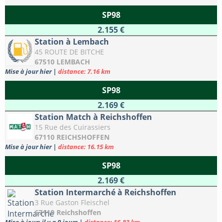
SP98
2.155 €
Station à Lembach
45 ROUTE DE BITCHE
67510 LEMBACH
Mise à jour hier
|
distance: 7.16 km
SP98
2.169 €
Station Match à Reichshoffen
15 Rue des Cuirassiers
67110 REICHSHOFFEN
Mise à jour hier
|
distance: 16.15 km
SP98
2.169 €
Station Intermarché à Reichshoffen
3 Rue Gaston Fleischel
67110 Reichshoffen