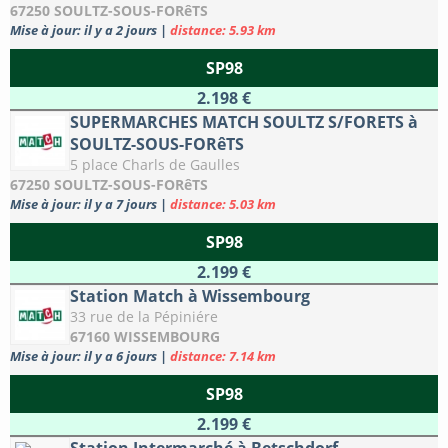
67250 SOULTZ-SOUS-FORêTS
Mise à jour: il y a 2 jours
|
distance: 5.93 km
SP98
2.198 €
SUPERMARCHES MATCH SOULTZ S/FORETS à
SOULTZ-SOUS-FORêTS
5 place Charls de Gaulles
67250 SOULTZ-SOUS-FORêTS
Mise à jour: il y a 7 jours
|
distance: 5.03 km
SP98
2.199 €
Station Match à Wissembourg
33 rue de la Pépiniére
67160 WISSEMBOURG
Mise à jour: il y a 6 jours
|
distance: 7.14 km
SP98
2.199 €