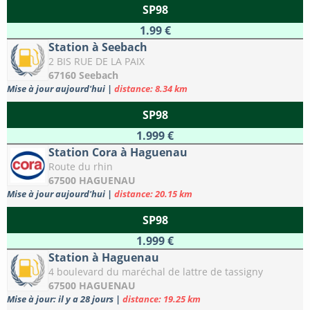
SP98
1.99 €
Station à Seebach
2 BIS RUE DE LA PAIX
67160 Seebach
Mise à jour aujourd'hui
|
distance: 8.34 km
SP98
1.999 €
Station Cora à Haguenau
Route du rhin
67500 HAGUENAU
Mise à jour aujourd'hui
|
distance: 20.15 km
SP98
1.999 €
Station à Haguenau
4 boulevard du maréchal de lattre de tassigny
67500 HAGUENAU
Mise à jour: il y a 28 jours
|
distance: 19.25 km