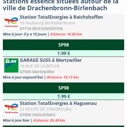
Stations essence situées autour de la
ville de Drachenbronn-Birlenbach
Station TotalEnergies à Reichshoffen
16 Faubourg de Niederbronn
67110 REICHSHOFFEN
Mise à jour: il y a 15 jours
|
distance: 16.66 km
SP98
1.99 €
GARAGE SUSS à Mertzwiller
18 RUE DE LA BITCHE
67580 Mertzwiller
Mise à jour aujourd'hui
|
distance: 18.72 km
SP98
1.99 €
Station TotalEnergies à Haguenau
22 ROUTE DE STRASBOURG
67500 HAGUENAU
Mise à jour hier
|
distance: 20.48 km