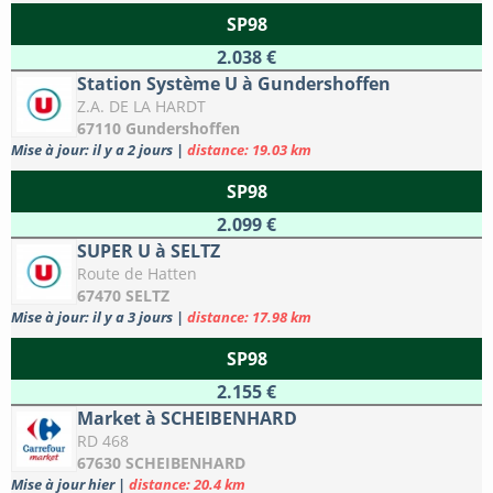
SP98
2.038 €
Station Système U à Gundershoffen
Z.A. DE LA HARDT
67110 Gundershoffen
Mise à jour: il y a 2 jours
|
distance: 19.03 km
SP98
2.099 €
SUPER U à SELTZ
Route de Hatten
67470 SELTZ
Mise à jour: il y a 3 jours
|
distance: 17.98 km
SP98
2.155 €
Market à SCHEIBENHARD
RD 468
67630 SCHEIBENHARD
Mise à jour hier
|
distance: 20.4 km