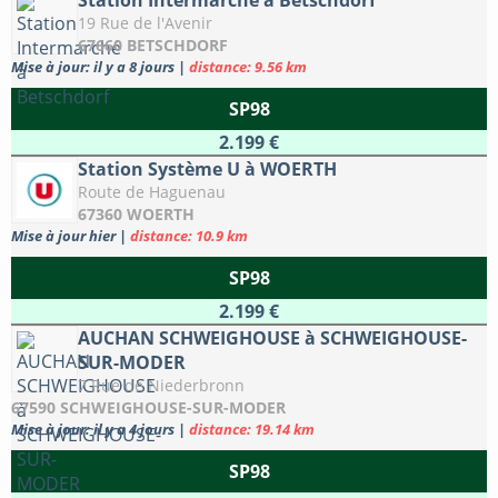
Station Intermarché à Betschdorf
19 Rue de l'Avenir
67660 BETSCHDORF
Mise à jour: il y a 8 jours
|
distance: 9.56 km
SP98
2.199 €
Station Système U à WOERTH
Route de Haguenau
67360 WOERTH
Mise à jour hier
|
distance: 10.9 km
SP98
2.199 €
AUCHAN SCHWEIGHOUSE à SCHWEIGHOUSE-
SUR-MODER
7 Rue de Niederbronn
67590 SCHWEIGHOUSE-SUR-MODER
Mise à jour: il y a 4 jours
|
distance: 19.14 km
SP98