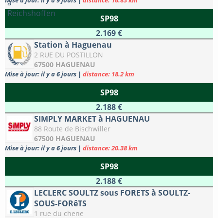
Mise à jour: il y a 9 jours
|
distance: 16.83 km
SP98
2.169 €
Station à Haguenau
2 RUE DU POSTILLON
67500 HAGUENAU
Mise à jour: il y a 6 jours
|
distance: 18.2 km
SP98
2.188 €
SIMPLY MARKET à HAGUENAU
88 Route de Bischwiller
67500 HAGUENAU
Mise à jour: il y a 6 jours
|
distance: 20.38 km
SP98
2.188 €
LECLERC SOULTZ sous FORETS à SOULTZ-
SOUS-FORêTS
1 rue du chene