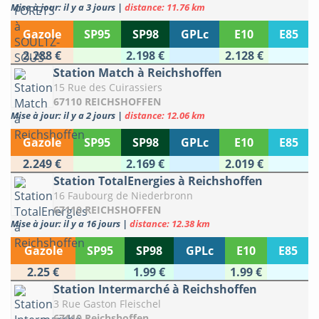
Mise à jour: il y a 3 jours
|
distance: 11.76 km
Gazole
SP95
SP98
GPLc
E10
E85
2.288 €
2.198 €
2.128 €
Station Match à Reichshoffen
15 Rue des Cuirassiers
67110 REICHSHOFFEN
Mise à jour: il y a 2 jours
|
distance: 12.06 km
Gazole
SP95
SP98
GPLc
E10
E85
2.249 €
2.169 €
2.019 €
Station TotalEnergies à Reichshoffen
16 Faubourg de Niederbronn
67110 REICHSHOFFEN
Mise à jour: il y a 16 jours
|
distance: 12.38 km
Gazole
SP95
SP98
GPLc
E10
E85
2.25 €
1.99 €
1.99 €
Station Intermarché à Reichshoffen
3 Rue Gaston Fleischel
67110 Reichshoffen