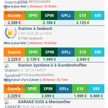
67660 BETSCHDORF
Mise à jour hier
|
distance: 15.18 km
Gazole
SP95
SP98
GPLc
E10
E85
2.269 €
2.188 €
2.125 €
Station à Seebach
2 BIS RUE DE LA PAIX
67160 Seebach
Mise à jour hier
|
distance: 15.32 km
Gazole
SP95
SP98
GPLc
E10
E85
2.229 €
2.139 €
1.999 €
2.049 €
Station Système U à Gundershoffen
Z.A. DE LA HARDT
67110 Gundershoffen
Mise à jour: il y a 2 jours
|
distance: 15.7 km
Gazole
SP95
SP98
GPLc
E10
E85
2.229 €
2.099 €
1.999 €
0.809 €
GARAGE SUSS à Mertzwiller
18 RUE DE LA BITCHE