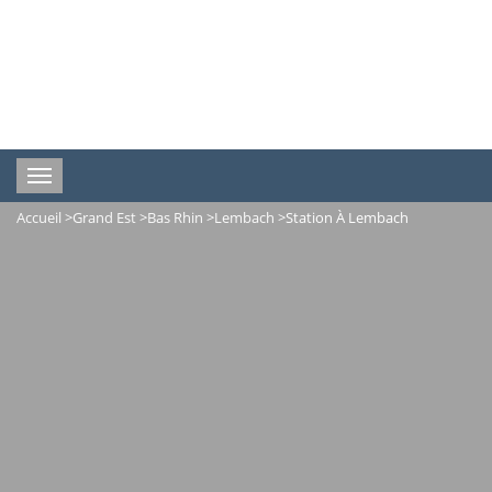
Toggle
navigation
Accueil
>
Grand Est
>
Bas Rhin
>
Lembach
>
Station À Lembach