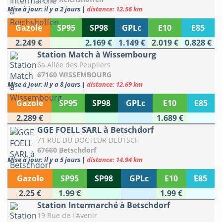
Mise à jour: il y a 2 jours
|
distance: 12.56 km
Gazole
SP95
SP98
GPLc
E10
E85
2.249 €
2.169 €
1.149 €
2.019 €
0.828 €
Station Match à Wissembourg
6a Allée des Peupliers
67160 WISSEMBOURG
Mise à jour: il y a 8 jours
|
distance: 12.69 km
Gazole
SP95
SP98
GPLc
E10
E85
2.289 €
1.689 €
GGE FOELL SARL à Betschdorf
71 RUE DU DOCTEUR DEUTSCH
67660 Betschdorf
Mise à jour: il y a 5 jours
|
distance: 14.94 km
Gazole
SP95
SP98
GPLc
E10
E85
2.25 €
1.99 €
1.99 €
Station Intermarché à Betschdorf
19 Rue de l'Avenir