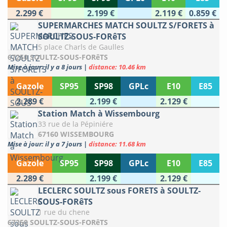
2.299 €
2.199 €
2.119 €
0.859 €
SUPERMARCHES MATCH SOULTZ S/FORETS à
SOULTZ-SOUS-FORêTS
5 place Charls de Gaulles
67250 SOULTZ-SOUS-FORêTS
Mise à jour: il y a 8 jours
|
distance: 10.46 km
Gazole
SP95
SP98
GPLc
E10
E85
2.289 €
2.199 €
2.129 €
Station Match à Wissembourg
33 rue de la Pépiniére
67160 WISSEMBOURG
Mise à jour: il y a 7 jours
|
distance: 11.68 km
Gazole
SP95
SP98
GPLc
E10
E85
2.289 €
2.199 €
2.129 €
LECLERC SOULTZ sous FORETS à SOULTZ-
SOUS-FORêTS
1 rue du chene
67250 SOULTZ-SOUS-FORêTS