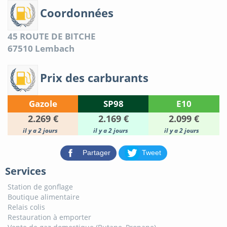
Coordonnées
45 ROUTE DE BITCHE
67510
Lembach
Prix des carburants
Gazole
SP98
E10
2.269 €
2.169 €
2.099 €
il y a 2 jours
il y a 2 jours
il y a 2 jours
Partager
Tweet
Services
Station de gonflage
Boutique alimentaire
Relais colis
Restauration à emporter