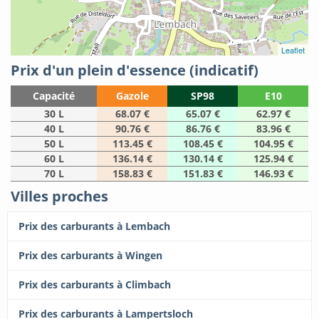
Leaflet
Prix d'un plein d'essence (indicatif)
Capacité
Gazole
SP98
E10
30 L
68.07 €
65.07 €
62.97 €
40 L
90.76 €
86.76 €
83.96 €
50 L
113.45 €
108.45 €
104.95 €
60 L
136.14 €
130.14 €
125.94 €
70 L
158.83 €
151.83 €
146.93 €
Villes proches
Prix des carburants à Lembach
Prix des carburants à Wingen
Prix des carburants à Climbach
Prix des carburants à Lampertsloch