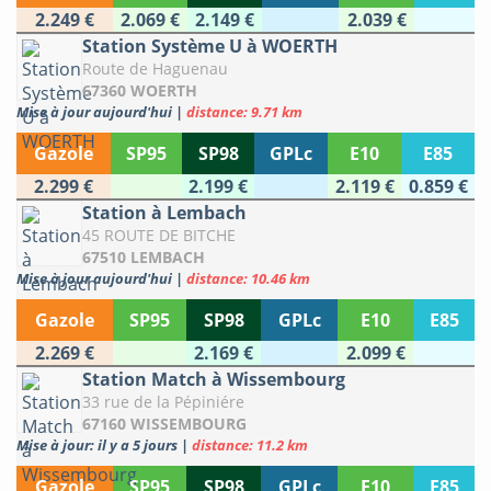
2.249 €
2.069 €
2.149 €
2.039 €
Station Système U à WOERTH
Route de Haguenau
67360 WOERTH
Mise à jour aujourd'hui
|
distance: 9.71 km
Gazole
SP95
SP98
GPLc
E10
E85
2.299 €
2.199 €
2.119 €
0.859 €
Station à Lembach
45 ROUTE DE BITCHE
67510 LEMBACH
Mise à jour aujourd'hui
|
distance: 10.46 km
Gazole
SP95
SP98
GPLc
E10
E85
2.269 €
2.169 €
2.099 €
Station Match à Wissembourg
33 rue de la Pépiniére
67160 WISSEMBOURG
Mise à jour: il y a 5 jours
|
distance: 11.2 km
Gazole
SP95
SP98
GPLc
E10
E85