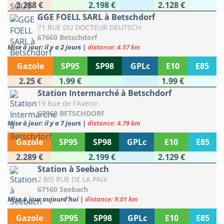
2.288 €
2.198 €
2.128 €
GGE FOELL SARL à Betschdorf
71 RUE DU DOCTEUR DEUTSCH
67660 Betschdorf
Mise à jour: il y a 2 jours
|
distance: 4.57 km
Gazole
SP95
SP98
GPLc
E10
E85
2.25 €
1.99 €
1.99 €
Station Intermarché à Betschdorf
19 Rue de l'Avenir
67660 BETSCHDORF
Mise à jour: il y a 7 jours
|
distance: 4.79 km
Gazole
SP95
SP98
GPLc
E10
E85
2.289 €
2.199 €
2.129 €
Station à Seebach
2 BIS RUE DE LA PAIX
67160 Seebach
Mise à jour aujourd'hui
|
distance: 9.01 km
Gazole
SP95
SP98
GPLc
E10
E85