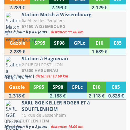
2.289 €
2.199 €
2.129 €
Station Match à Wissembourg
6a Allée des Peupliers
67160 WISSEMBOURG
Mise à jour: il y a 6 jours
|
distance: 11.86 km
Gazole
SP95
SP98
GPLc
E10
E85
2.289 €
1.689 €
Station à Haguenau
2 RUE DU POSTILLON
67500 HAGUENAU
Mise à jour hier
|
distance: 13.69 km
Gazole
SP95
SP98
GPLc
E10
E85
2.318 €
2.188 €
2.118 €
0.828 €
SARL GGE KELLER ROGER ET à
SOUFFLENHEIM
15 Rue de Sessenheim
67620 SOUFFLENHEIM
Mise à jour: il y a 2 jours
|
distance: 14.09 km