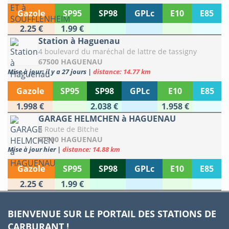
Gazole
SP95
SP98
GPLc
E10
E85
2.25 €
1.99 €
Station à Haguenau
4 boulevard du maréchal de lattre de tassigny
67500 HAGUENAU
Mise à jour: il y a 27 jours
|
distance: 14.77 km
Gazole
SP95
SP98
GPLc
E10
E85
1.998 €
2.038 €
1.958 €
GARAGE HELMCHEN à HAGUENAU
4 Route de Bitche
67500 HAGUENAU
Mise à jour hier
|
distance: 14.88 km
Gazole
SP95
SP98
GPLc
E10
E85
2.25 €
1.99 €
BIENVENUE SUR LE PORTAIL DES STATIONS DE
CARBURANT !