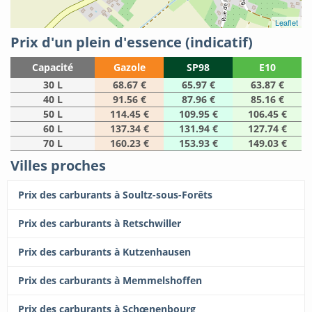
Leaflet
Prix d'un plein d'essence (indicatif)
Capacité
Gazole
SP98
E10
30 L
68.67 €
65.97 €
63.87 €
40 L
91.56 €
87.96 €
85.16 €
50 L
114.45 €
109.95 €
106.45 €
60 L
137.34 €
131.94 €
127.74 €
70 L
160.23 €
153.93 €
149.03 €
Villes proches
Prix des carburants à Soultz-sous-Forêts
Prix des carburants à Retschwiller
Prix des carburants à Kutzenhausen
Prix des carburants à Memmelshoffen
Prix des carburants à Schœnenbourg