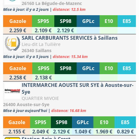
26160 La Bégude-de-Mazenc
Mise à jour: il y a 2 jours
|
distance: 12.5 km
Gazole
SP95
SP98
GPLc
E10
E85
2.259 €
2.109 €
2.129 €
SARL CARBURANTS SERVICES à Saillans
Lieu-dit La Tuilière
26340 Saillans
Mise à jour: il y a 5 jours
|
distance: 15.34 km
Gazole
SP95
SP98
GPLc
E10
E85
2.258 €
2.138 €
INTERMARCHE AOUSTE SUR SYE à Aouste-sur-
Sye
QUARTIER MIVOIE
26400 Aouste-sur-Sye
Mise à jour aujourd'hui
|
distance: 16.68 km
Gazole
SP95
SP98
GPLc
E10
E85
2.155 €
2.049 €
2.129 €
1.049 €
1.969 €
0.829 €