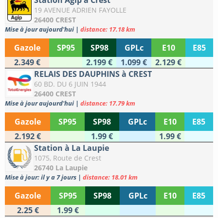
Station Agip à Crest
19 AVENUE ADRIEN FAYOLLE
26400 CREST
Mise à jour aujourd'hui
|
distance: 17.18 km
Gazole
SP95
SP98
GPLc
E10
E85
2.349 €
2.199 €
1.099 €
2.129 €
RELAIS DES DAUPHINS à CREST
60 BD. DU 6 JUIN 1944
26400 CREST
Mise à jour aujourd'hui
|
distance: 17.79 km
Gazole
SP95
SP98
GPLc
E10
E85
2.192 €
1.99 €
1.99 €
Station à La Laupie
1075, Route de Crest
26740 La Laupie
Mise à jour: il y a 7 jours
|
distance: 18.01 km
Gazole
SP95
SP98
GPLc
E10
E85
2.25 €
1.99 €