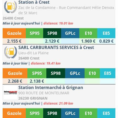
Station à Crest
Zac de la Condamine - Rue Commandant Hélie Denoix
de St Marc
26400 Crest
Mise à jour aujourd'hui
|
distance: 19.01 km
Gazole
SP95
SP98
GPLc
E10
E85
2.155 €
2.129 €
1.969 €
0.829 €
SARL CARBURANTS SERVICES à Crest
Lieu-dit La Plaine
26400 Crest
Mise à jour hier
|
distance: 19.41 km
Gazole
SP95
SP98
GPLc
E10
E85
2.268 €
2.138 €
Station Intermarché à Grignan
900 ROUTE DE MONTELIMAR
26230 GRIGNAN
Mise à jour aujourd'hui
|
distance: 21.09 km
Gazole
SP95
SP98
GPLc
E10
E85