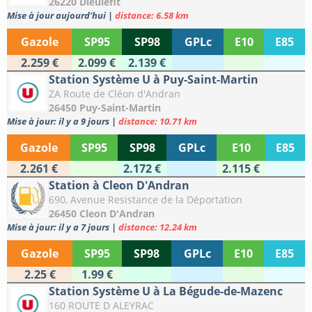
26220 Dieulefit
Mise à jour aujourd'hui
|
distance: 6.58 km
Gazole
SP95
SP98
GPLc
E10
E85
2.259 €
2.099 €
2.139 €
Station Système U à Puy-Saint-Martin
ZA Route de Cléon d'Andran
26450 Puy-Saint-Martin
Mise à jour: il y a 9 jours
|
distance: 10.71 km
Gazole
SP95
SP98
GPLc
E10
E85
2.261 €
2.172 €
2.115 €
Station à Cleon D'Andran
690, Avenue Resistance de la Déportation
26450 Cleon D'Andran
Mise à jour: il y a 7 jours
|
distance: 12.24 km
Gazole
SP95
SP98
GPLc
E10
E85
2.25 €
1.99 €
Station Système U à La Bégude-de-Mazenc
160 ROUTE D ALEYRAC