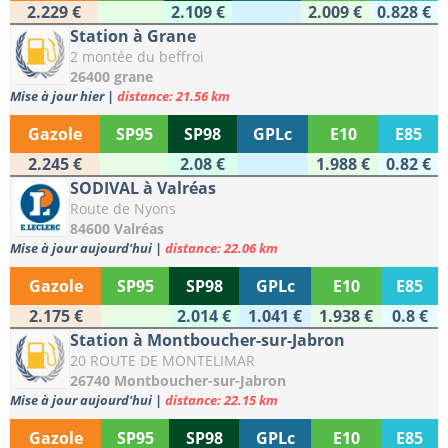
2.229 €
2.109 €
2.009 €
0.828 €
Station à Grane
2 montée du beffroi
26400 grane
Mise à jour hier
|
distance: 21.56 km
Gazole
SP95
SP98
GPLc
E10
E85
2.245 €
2.08 €
1.988 €
0.82 €
SODIVAL à Valréas
Route de Nyons
84600 Valréas
Mise à jour aujourd'hui
|
distance: 22.06 km
Gazole
SP95
SP98
GPLc
E10
E85
2.175 €
2.014 €
1.041 €
1.938 €
0.8 €
Station à Montboucher-sur-Jabron
20 ROUTE DE MONTELIMAR
26740 Montboucher-sur-Jabron
Mise à jour aujourd'hui
|
distance: 22.15 km
Gazole
SP95
SP98
GPLc
E10
E85