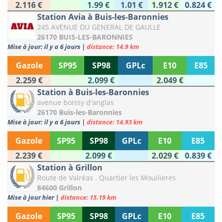
2.116 €
1.99 €
1.01 €
1.912 €
0.824 €
Station Avia à Buis-les-Baronnies
245 AVENUE DU GENERAL DE GAULLE
26170 BUIS-LES-BARONNIES
Mise à jour: il y a 6 jours
|
distance: 14.9 km
Gazole
SP95
SP98
GPLc
E10
E85
2.259 €
2.099 €
2.049 €
Station à Buis-les-Baronnies
avenue boissy d'anglas
26170 Buis-les-Baronnies
Mise à jour: il y a 6 jours
|
distance: 14.93 km
Gazole
SP95
SP98
GPLc
E10
E85
2.239 €
2.099 €
2.029 €
0.839 €
Station à Grillon
Route de Valréas . Quartier les Mouilieres
84600 Grillon
Mise à jour hier
|
distance: 15.19 km
Gazole
SP95
SP98
GPLc
E10
E85