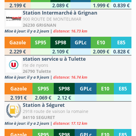
2.199 €
2.089 €
1.999 €
0.839 €
Station Intermarché à Grignan
900 ROUTE DE MONTELIMAR
26230 GRIGNAN
Mise à jour: il y a 2 jours
|
distance: 16.73 km
Gazole
SP95
SP98
GPLc
E10
E85
2.229 €
2.109 €
2.009 €
0.828 €
station service u à Tulette
rte de nyons
26790 Tulette
Mise à jour: il y a 9 jours
|
distance: 16.74 km
Gazole
SP95
SP98
GPLc
E10
E85
2.191 €
2.069 €
2.12 €
Station à Séguret
2918 route de vaison la romaine
84110 SEGURET
Mise à jour: il y a 2 jours
|
distance: 17.12 km
Gazole
SP95
SP98
GPLc
E10
E85