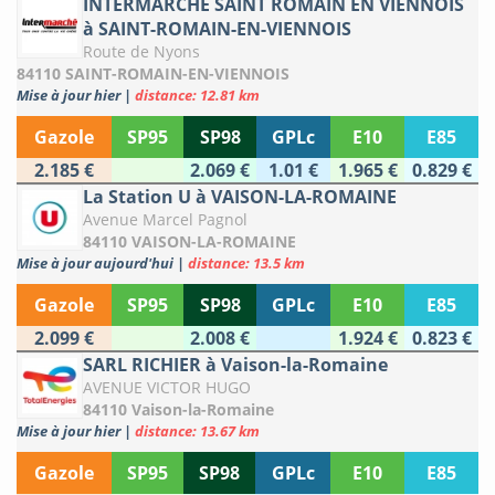
INTERMARCHE SAINT ROMAIN EN VIENNOIS
à SAINT-ROMAIN-EN-VIENNOIS
Route de Nyons
84110 SAINT-ROMAIN-EN-VIENNOIS
Mise à jour hier
|
distance: 12.81 km
Gazole
SP95
SP98
GPLc
E10
E85
2.185 €
2.069 €
1.01 €
1.965 €
0.829 €
La Station U à VAISON-LA-ROMAINE
Avenue Marcel Pagnol
84110 VAISON-LA-ROMAINE
Mise à jour aujourd'hui
|
distance: 13.5 km
Gazole
SP95
SP98
GPLc
E10
E85
2.099 €
2.008 €
1.924 €
0.823 €
SARL RICHIER à Vaison-la-Romaine
AVENUE VICTOR HUGO
84110 Vaison-la-Romaine
Mise à jour hier
|
distance: 13.67 km
Gazole
SP95
SP98
GPLc
E10
E85