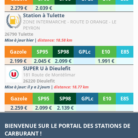
2.279 €
2.039 €
Station à Tulette
ZONE INTERMARCHE - ROUTE D ORANGE - LE
PEYRON
26790 Tulette
Mise à jour hier
|
distance: 18.58 km
Gazole
SP95
SP98
GPLc
E10
E85
2.199 €
2.045 €
2.099 €
1.991 €
SUPER U à Dieulefit
181 Route de Montélimar
26220 Dieulefit
Mise à jour: il y a 2 jours
|
distance: 18.77 km
Gazole
SP95
SP98
GPLc
E10
E85
2.259 €
2.099 €
2.139 €
BIENVENUE SUR LE PORTAIL DES STATIONS DE
CARBURANT !