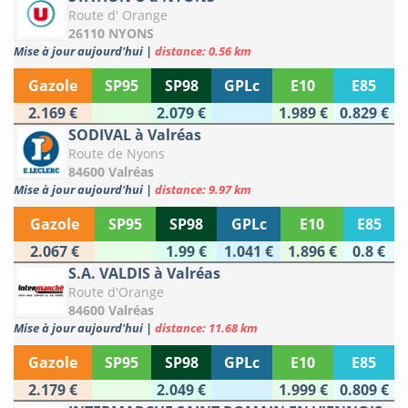
Route d' Orange
26110 NYONS
Mise à jour aujourd'hui
|
distance: 0.56 km
Gazole
SP95
SP98
GPLc
E10
E85
2.169 €
2.079 €
1.989 €
0.829 €
SODIVAL à Valréas
Route de Nyons
84600 Valréas
Mise à jour aujourd'hui
|
distance: 9.97 km
Gazole
SP95
SP98
GPLc
E10
E85
2.067 €
1.99 €
1.041 €
1.896 €
0.8 €
S.A. VALDIS à Valréas
Route d'Orange
84600 Valréas
Mise à jour aujourd'hui
|
distance: 11.68 km
Gazole
SP95
SP98
GPLc
E10
E85
2.179 €
2.049 €
1.999 €
0.809 €