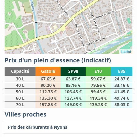
Leaflet
Prix d'un plein d'essence (indicatif)
Capacité
Gazole
SP98
E10
E85
30 L
67.65 €
63.87 €
59.67 €
24.87 €
40 L
90.20 €
85.16 €
79.56 €
33.16 €
50 L
112.75 €
106.45 €
99.45 €
41.45 €
60 L
135.30 €
127.74 €
119.34 €
49.74 €
70 L
157.85 €
149.03 €
139.23 €
58.03 €
Villes proches
Prix des carburants à Nyons