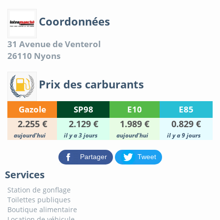
Coordonnées
31 Avenue de Venterol
26110
Nyons
Prix des carburants
Gazole
SP98
E10
E85
2.255 €
2.129 €
1.989 €
0.829 €
aujourd'hui
il y a 3 jours
aujourd'hui
il y a 9 jours
Partager
Tweet
Services
Station de gonflage
Toilettes publiques
Boutique alimentaire
Location de véhicule