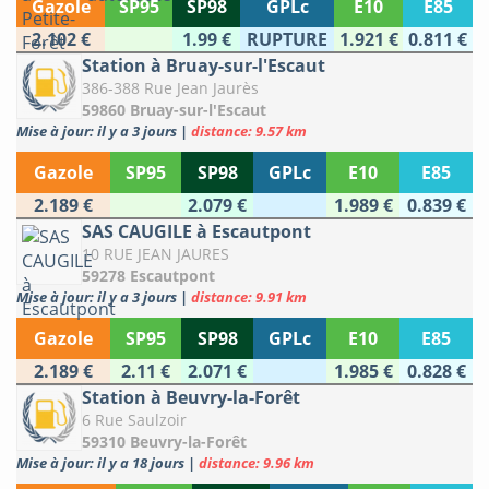
Gazole
SP95
SP98
GPLc
E10
E85
2.102 €
1.99 €
RUPTURE
1.921 €
0.811 €
Station à Bruay-sur-l'Escaut
386-388 Rue Jean Jaurès
59860 Bruay-sur-l'Escaut
Mise à jour: il y a 3 jours
|
distance: 9.57 km
Gazole
SP95
SP98
GPLc
E10
E85
2.189 €
2.079 €
1.989 €
0.839 €
SAS CAUGILE à Escautpont
10 RUE JEAN JAURES
59278 Escautpont
Mise à jour: il y a 3 jours
|
distance: 9.91 km
Gazole
SP95
SP98
GPLc
E10
E85
2.189 €
2.11 €
2.071 €
1.985 €
0.828 €
Station à Beuvry-la-Forêt
6 Rue Saulzoir
59310 Beuvry-la-Forêt
Mise à jour: il y a 18 jours
|
distance: 9.96 km