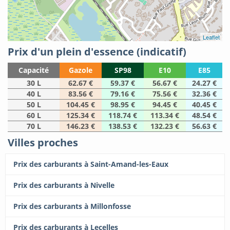
Leaflet
Prix d'un plein d'essence (indicatif)
Capacité
Gazole
SP98
E10
E85
30 L
62.67 €
59.37 €
56.67 €
24.27 €
40 L
83.56 €
79.16 €
75.56 €
32.36 €
50 L
104.45 €
98.95 €
94.45 €
40.45 €
60 L
125.34 €
118.74 €
113.34 €
48.54 €
70 L
146.23 €
138.53 €
132.23 €
56.63 €
Villes proches
Prix des carburants à Saint-Amand-les-Eaux
Prix des carburants à Nivelle
Prix des carburants à Millonfosse
Prix des carburants à Lecelles