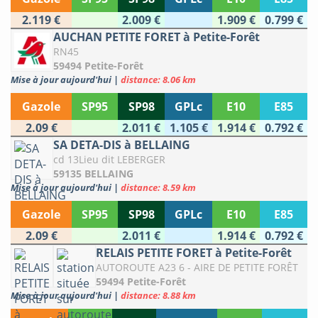
2.119 €
2.009 €
1.909 €
0.799 €
AUCHAN PETITE FORET à Petite-Forêt
RN45
59494 Petite-Forêt
Mise à jour aujourd'hui
|
distance: 8.06 km
Gazole
SP95
SP98
GPLc
E10
E85
2.09 €
2.011 €
1.105 €
1.914 €
0.792 €
SA DETA-DIS à BELLAING
cd 13Lieu dit LEBERGER
59135 BELLAING
Mise à jour aujourd'hui
|
distance: 8.59 km
Gazole
SP95
SP98
GPLc
E10
E85
2.09 €
2.011 €
1.914 €
0.792 €
RELAIS PETITE FORET à Petite-Forêt
AUTOROUTE A23 6 - AIRE DE PETITE FORÊT
59494 Petite-Forêt
Mise à jour aujourd'hui
|
distance: 8.88 km