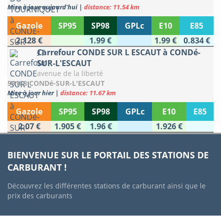
Mise à jour aujourd'hui
|
distance: 11.54 km
Gazole
SP95
SP98
GPLc
E10
E85
2.128 €
1.99 €
1.99 €
0.834 €
Carrefour CONDE SUR L ESCAUT à CONDé-
SUR-L'ESCAUT
avenue de la liberté
59163 CONDé-SUR-L'ESCAUT
Mise à jour hier
|
distance: 11.67 km
Gazole
SP95
SP98
GPLc
E10
E85
2.07 €
1.905 €
1.96 €
1.926 €
BIENVENUE SUR LE PORTAIL DES STATIONS DE
CARBURANT !
Découvrez les différentes stations de carburant ainsi que le
prix des carburants