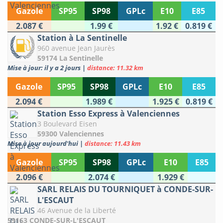
Gazole
SP95
SP98
GPLc
E10
E85
2.087 €
1.99 €
1.92 €
0.819 €
Station à La Sentinelle
960 avenue Jean Jaurès
59174 La Sentinelle
Mise à jour: il y a 2 jours
|
distance: 11.32 km
Gazole
SP95
SP98
GPLc
E10
E85
2.094 €
1.989 €
1.925 €
0.819 €
Station Esso Express à Valenciennes
3 Boulevard Eisen
59300 Valenciennes
Mise à jour aujourd'hui
|
distance: 11.43 km
Gazole
SP95
SP98
GPLc
E10
E85
2.096 €
2.074 €
1.929 €
SARL RELAIS DU TOURNIQUET à CONDE-SUR-
L'ESCAUT
46 Avenue de la Liberté
59163 CONDE-SUR-L'ESCAUT