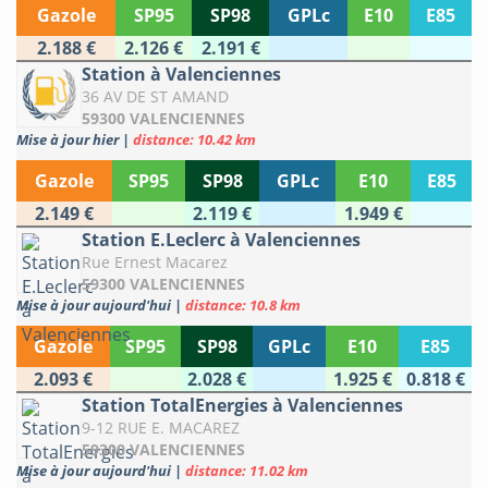
Gazole
SP95
SP98
GPLc
E10
E85
2.188 €
2.126 €
2.191 €
Station à Valenciennes
36 AV DE ST AMAND
59300 VALENCIENNES
Mise à jour hier
|
distance: 10.42 km
Gazole
SP95
SP98
GPLc
E10
E85
2.149 €
2.119 €
1.949 €
Station E.Leclerc à Valenciennes
Rue Ernest Macarez
59300 VALENCIENNES
Mise à jour aujourd'hui
|
distance: 10.8 km
Gazole
SP95
SP98
GPLc
E10
E85
2.093 €
2.028 €
1.925 €
0.818 €
Station TotalEnergies à Valenciennes
9-12 RUE E. MACAREZ
59300 VALENCIENNES
Mise à jour aujourd'hui
|
distance: 11.02 km