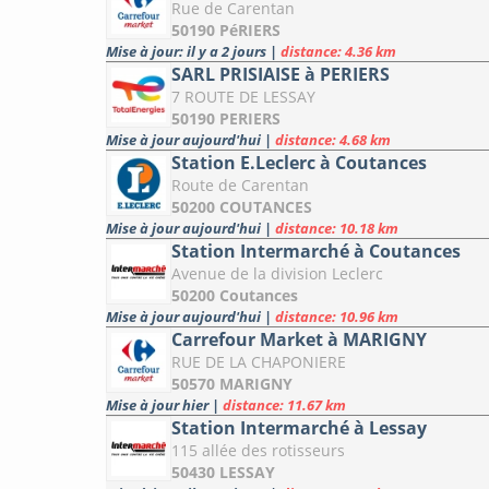
Rue de Carentan
50190 PéRIERS
Mise à jour: il y a 2 jours
|
distance: 4.36 km
SARL PRISIAISE à PERIERS
7 ROUTE DE LESSAY
50190 PERIERS
Mise à jour aujourd'hui
|
distance: 4.68 km
Station E.Leclerc à Coutances
Route de Carentan
50200 COUTANCES
Mise à jour aujourd'hui
|
distance: 10.18 km
Station Intermarché à Coutances
Avenue de la division Leclerc
50200 Coutances
Mise à jour aujourd'hui
|
distance: 10.96 km
Carrefour Market à MARIGNY
RUE DE LA CHAPONIERE
50570 MARIGNY
Mise à jour hier
|
distance: 11.67 km
Station Intermarché à Lessay
115 allée des rotisseurs
50430 LESSAY