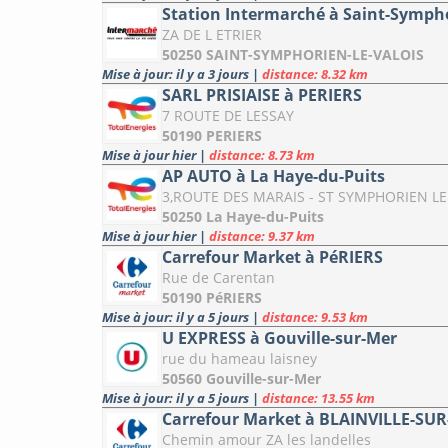
Station Intermarché à Saint-Sympho
ZA DE L ETRIER
50250 SAINT-SYMPHORIEN-LE-VALOIS
Mise à jour: il y a 3 jours
|
distance: 8.32 km
SARL PRISIAISE à PERIERS
7 ROUTE DE LESSAY
50190 PERIERS
Mise à jour hier
|
distance: 8.73 km
AP AUTO à La Haye-du-Puits
3,ROUTE DES MARAIS - ST SYMPHORIEN LE
50250 La Haye-du-Puits
Mise à jour hier
|
distance: 9.37 km
Carrefour Market à PéRIERS
Rue de Carentan
50190 PéRIERS
Mise à jour: il y a 5 jours
|
distance: 9.53 km
U EXPRESS à Gouville-sur-Mer
rue du hameau laisney
50560 Gouville-sur-Mer
Mise à jour: il y a 5 jours
|
distance: 13.55 km
Carrefour Market à BLAINVILLE-SU
Chemin amour ZA les landelles