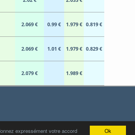
2.02 €
2.033 €
2.069 €
0.99 €
1.979 €
0.819 €
2.069 €
1.01 €
1.979 €
0.829 €
2.079 €
1.989 €
Ok
 donnez expressément votre accord
2012-2022 Stations-Carburant.com / v5.0.0 (29/06/2022)