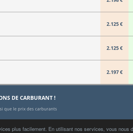
2.198 €
2.125 €
2.125 €
2.197 €
IONS DE CARBURANT !
si que le prix des carburants
ices plus facilement. En utilisant nos services, vous nous
Copyright © 