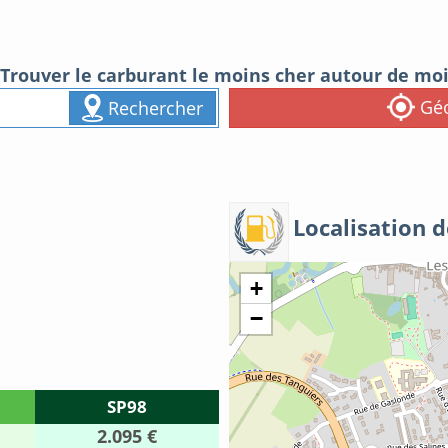
Trouver le carburant le moins cher autour de mo
Géo
Rechercher
Localisation d
+
−
SP98
2.095 €