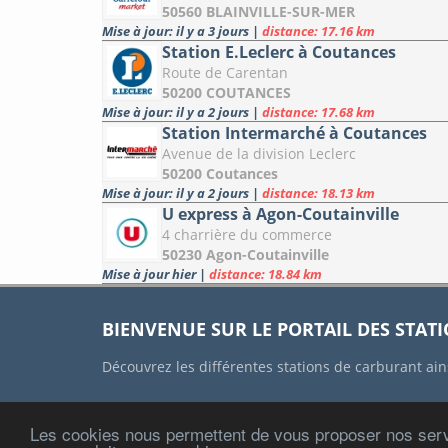
50560 BLAINVILLE-SUR-MER
Mise à jour: il y a 3 jours
|
distance: 17.16 km
Station E.Leclerc à Coutances
Route de Carentan
50200 COUTANCES
Mise à jour: il y a 2 jours
|
distance: 17.68 km
Station Intermarché à Coutances
Avenue de la division Leclerc
50200 Coutances
Mise à jour: il y a 2 jours
|
distance: 18.13 km
U express à Agon-Coutainville
4 charrière du commerce
50230 Agon-Coutainville
Mise à jour hier
|
distance: 18.84 km
BIENVENUE SUR LE PORTAIL DES STAT
Découvrez les différentes stations de carburant ain
Les cookies nous permettent de vous proposer nos serv
ACCUEIL
CONTACT
MENTIONS