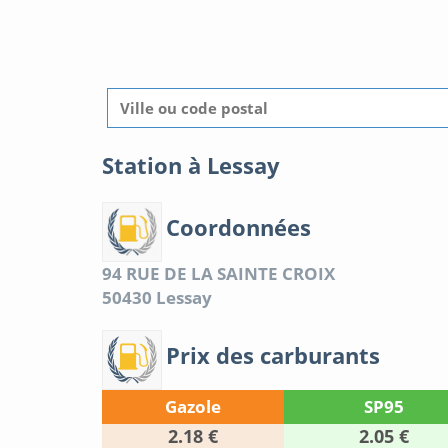
Station à Lessay
Coordonnées
94 RUE DE LA SAINTE CROIX
50430
Lessay
Prix des carburants
Gazole
SP95
2.18 €
2.05 €