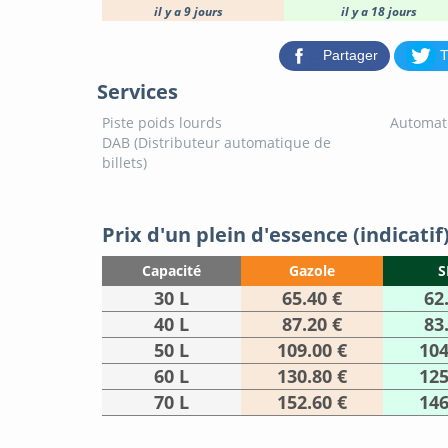
il y a 9 jours
il y a 18 jours
Partager
T
Services
Piste poids lourds
Automat
DAB (Distributeur automatique de
billets)
Prix d'un plein d'essence (indicatif
Capacité
Gazole
S
30 L
65.40 €
62
40 L
87.20 €
83
50 L
109.00 €
104
60 L
130.80 €
125
70 L
152.60 €
146