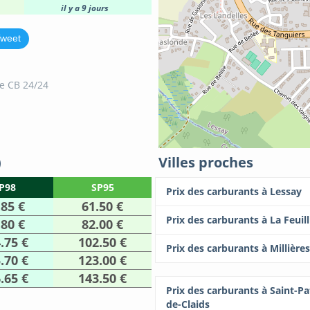
il y a 9 jours
weet
e CB 24/24
)
Villes proches
P98
SP95
Prix des carburants à Lessay
.85 €
61.50 €
Prix des carburants à La Feuill
.80 €
82.00 €
.75 €
102.50 €
Prix des carburants à Millières
.70 €
123.00 €
.65 €
143.50 €
Prix des carburants à Saint-Pa
de-Claids