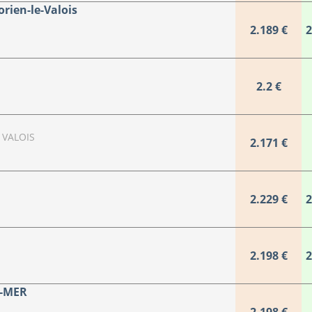
rien-le-Valois
2.189 €
2
2.2 €
 VALOIS
2.171 €
2.229 €
2
2.198 €
2
R-MER