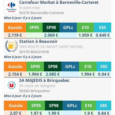
Carrefour Market à Barneville-Carteret
le pont rose
50270 Barneville-Carteret
Mise à jour: il y a 2 jours
Gazole
SP95
SP98
GPLc
E10
E85
2.119 €
2.069 €
1.959 €
0.849 €
Station à Beauvoir
1BIS ROUTE DU MONT SAINT-MICHEL
50170 BEAUVOIR
Mise à jour: il y a 2 jours
Gazole
SP95
SP98
GPLc
E10
E85
2.154 €
1.994 €
2.085 €
1.994 €
0.84 €
SA MAJEDIS à Bricquebec
39 route de Valognes
50260 Bricquebec
Mise à jour: il y a 2 jours
Gazole
SP95
SP98
GPLc
E10
E85
2.07 €
1.97 €
1.99 €
1.9 €
0.84 €