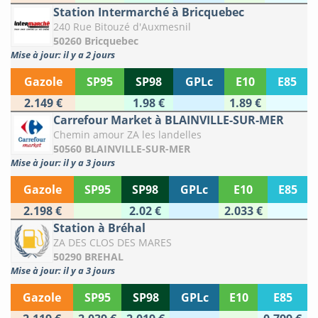
Station Intermarché à Bricquebec
240 Rue Bitouzé d'Auxmesnil
50260 Bricquebec
Mise à jour: il y a 2 jours
Gazole
SP95
SP98
GPLc
E10
E85
2.149 €
1.98 €
1.89 €
Carrefour Market à BLAINVILLE-SUR-MER
Chemin amour ZA les landelles
50560 BLAINVILLE-SUR-MER
Mise à jour: il y a 3 jours
Gazole
SP95
SP98
GPLc
E10
E85
2.198 €
2.02 €
2.033 €
Station à Bréhal
ZA DES CLOS DES MARES
50290 BREHAL
Mise à jour: il y a 3 jours
Gazole
SP95
SP98
GPLc
E10
E85