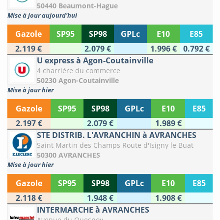
50440 Beaumont-Hague
Mise à jour aujourd'hui
Gazole
SP95
SP98
GPLc
E10
E85
2.119 €
2.079 €
1.996 €
0.792 €
U express à Agon-Coutainville
4 charrière du commerce
50230 Agon-Coutainville
Mise à jour hier
Gazole
SP95
SP98
GPLc
E10
E85
2.197 €
2.079 €
1.989 €
STE DISTRIB. L'AVRANCHIN à AVRANCHES
Saint Martin des Champs Route d'Isigny le Buat
50300 AVRANCHES
Mise à jour hier
Gazole
SP95
SP98
GPLc
E10
E85
2.118 €
1.948 €
1.908 €
INTERMARCHE à AVRANCHES
Avenue du Quesnoy