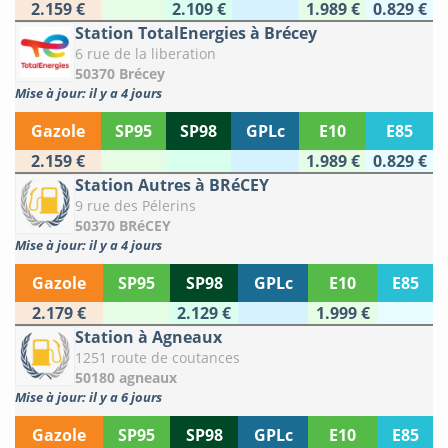
2.159 €
2.109 €
1.989 €
0.829 €
Station TotalEnergies à Brécey
6 rue de la liberation
50370 Brécey
Mise à jour: il y a 4 jours
Gazole
SP95
SP98
GPLc
E10
E85
2.159 €
1.989 €
0.829 €
Station Autres à BRéCEY
9 rue des Pélerins
50370 BRéCEY
Mise à jour: il y a 4 jours
Gazole
SP95
SP98
GPLc
E10
E85
2.179 €
2.129 €
1.999 €
Station à Agneaux
1251 route de coutances
50180 agneaux
Mise à jour: il y a 6 jours
Gazole
SP95
SP98
GPLc
E10
E85