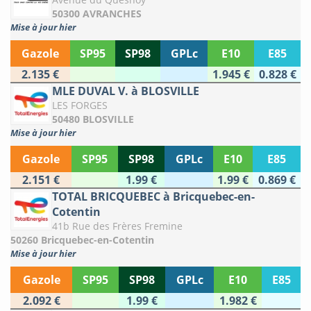
50300 AVRANCHES
Mise à jour hier
Gazole
SP95
SP98
GPLc
E10
E85
2.135 €
1.945 €
0.828 €
MLE DUVAL V. à BLOSVILLE
LES FORGES
50480 BLOSVILLE
Mise à jour hier
Gazole
SP95
SP98
GPLc
E10
E85
2.151 €
1.99 €
1.99 €
0.869 €
TOTAL BRICQUEBEC à Bricquebec-en-
Cotentin
41b Rue des Frères Fremine
50260 Bricquebec-en-Cotentin
Mise à jour hier
Gazole
SP95
SP98
GPLc
E10
E85
2.092 €
1.99 €
1.982 €