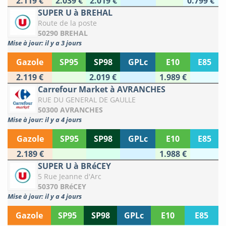
2.119 €
2.039 €
2.019 €
0.799 €
SUPER U à BREHAL
Route de la poste
50290 BREHAL
Mise à jour: il y a 3 jours
Gazole
SP95
SP98
GPLc
E10
E85
2.119 €
2.019 €
1.989 €
Carrefour Market à AVRANCHES
RUE DU GENERAL DE GAULLE
50300 AVRANCHES
Mise à jour: il y a 4 jours
Gazole
SP95
SP98
GPLc
E10
E85
2.189 €
1.988 €
SUPER U à BRéCEY
5 Rue Jeanne d'Arc
50370 BRéCEY
Mise à jour: il y a 4 jours
Gazole
SP95
SP98
GPLc
E10
E85