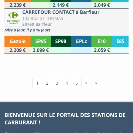
2.239 €
2.149 €
2.049 €
CARREFOUR CONTACT à Barfleur
132 RUE ST THOMAS
50760 Barfleur
Mise à jour: il y a 16 jours
Gazole
SP95
SP98
GPLc
E10
E85
2.209 €
2.099 €
2.059 €
1
2
3
4
5
>
»
BIENVENUE SUR LE PORTAIL DES STATIONS DE
CARBURANT !