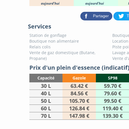
aujourd'hui
aujourd'hui
Partager
T
Services
Station de gonflage
Boutique
Boutique non alimentaire
Location
Relais colis
Piste po
Vente de gaz domestique (Butane,
Lavage 
Propane)
Vente d'
Prix d'un plein d'essence (indicatif
Capacité
Gazole
SP98
30 L
63.42 €
59.70 €
40 L
84.56 €
79.60 €
50 L
105.70 €
99.50 €
60 L
126.84 €
119.40 €
70 L
147.98 €
139.30 €