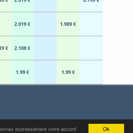
39 €
2.019 €
0.799 €
2.019 €
1.989 €
19 €
2.108 €
1.99 €
1.99 €
Ok
 donnez expressément votre accord
2012-2022 Stations-Carburant.com / v5.0.0 (29/06/2022)