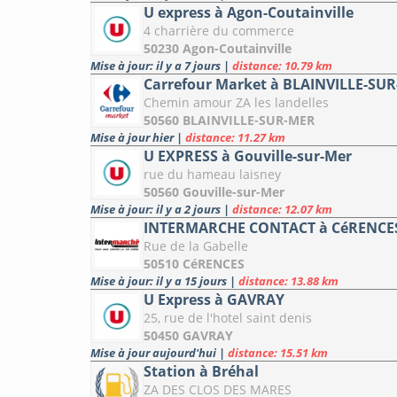
U express à Agon-Coutainville
4 charrière du commerce
50230 Agon-Coutainville
Mise à jour: il y a 7 jours
|
distance: 10.79 km
Carrefour Market à BLAINVILLE-SU
Chemin amour ZA les landelles
50560 BLAINVILLE-SUR-MER
Mise à jour hier
|
distance: 11.27 km
U EXPRESS à Gouville-sur-Mer
rue du hameau laisney
50560 Gouville-sur-Mer
Mise à jour: il y a 2 jours
|
distance: 12.07 km
INTERMARCHE CONTACT à CéRENCE
Rue de la Gabelle
50510 CéRENCES
Mise à jour: il y a 15 jours
|
distance: 13.88 km
U Express à GAVRAY
25, rue de l'hotel saint denis
50450 GAVRAY
Mise à jour aujourd'hui
|
distance: 15.51 km
Station à Bréhal
ZA DES CLOS DES MARES