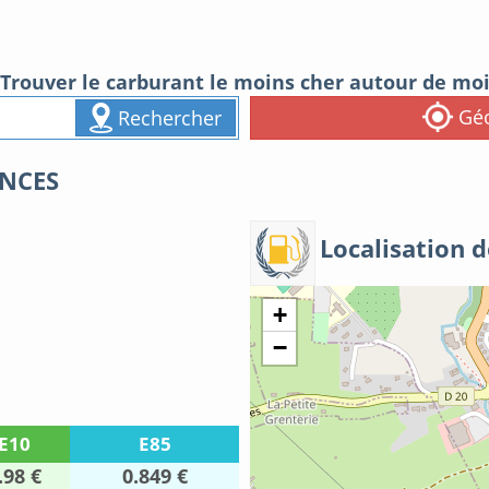
Trouver le carburant le moins cher autour de mo
Géo
Rechercher
ANCES
Localisation d
+
−
E10
E85
.98 €
0.849 €