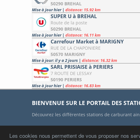
50290 BREHAL
Mise à jour hier
|
distance: 15.92 km
SUPER U à BREHAL
Route de la poste
50290 BREHAL
Mise à jour hier
|
distance: 16.11 km
Carrefour Market à MARIGNY
RUE DE LA CHAPONIERE
50570 MARIGNY
Mise à jour: il y a 2 jours
|
distance: 16.32 km
SARL PRISIAISE à PERIERS
7 ROUTE DE LESSAY
50190 PERIERS
Mise à jour hier
|
distance: 16.83 km
BIENVENUE SUR LE PORTAIL DES STAT
Découvrez les différentes stations de carburant ain
Les cookies nous permettent de vous proposer nos serv
ACCUEIL
CONTACT
MENTIONS