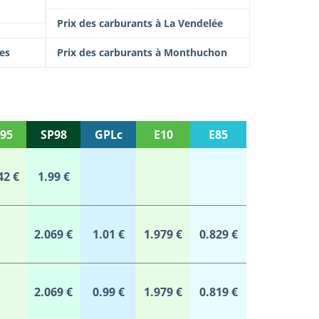
Prix des carburants à La Vendelée
res
Prix des carburants à Monthuchon
95
SP98
GPLc
E10
E85
42 €
1.99 €
2.069 €
1.01 €
1.979 €
0.829 €
2.069 €
0.99 €
1.979 €
0.819 €