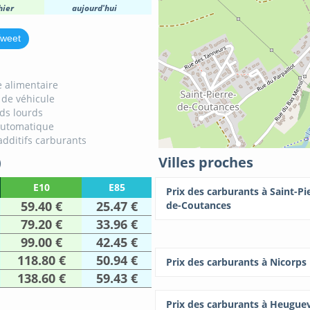
hier
aujourd'hui
weet
 alimentaire
 de véhicule
ids lourds
automatique
additifs carburants
)
Villes proches
E10
E85
Prix des carburants à Saint-Pi
59.40 €
25.47 €
de-Coutances
79.20 €
33.96 €
99.00 €
42.45 €
118.80 €
50.94 €
Prix des carburants à Nicorps
138.60 €
59.43 €
Prix des carburants à Heuguev