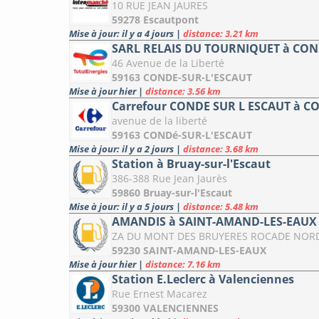
10 RUE JEAN JAURES
59278 Escautpont
Mise à jour: il y a 4 jours
|
distance: 3.21 km
SARL RELAIS DU TOURNIQUET à CON
46 Avenue de la Liberté
59163 CONDE-SUR-L'ESCAUT
Mise à jour hier
|
distance: 3.56 km
Carrefour CONDE SUR L ESCAUT à C
avenue de la liberté
59163 CONDé-SUR-L'ESCAUT
Mise à jour: il y a 2 jours
|
distance: 3.68 km
Station à Bruay-sur-l'Escaut
386-388 Rue Jean Jaurès
59860 Bruay-sur-l'Escaut
Mise à jour: il y a 5 jours
|
distance: 5.48 km
AMANDIS à SAINT-AMAND-LES-EAUX
ZA DU MONT DES BRUYERES ROCADE NOR
59230 SAINT-AMAND-LES-EAUX
Mise à jour hier
|
distance: 7.16 km
Station E.Leclerc à Valenciennes
Rue Ernest Macarez
59300 VALENCIENNES