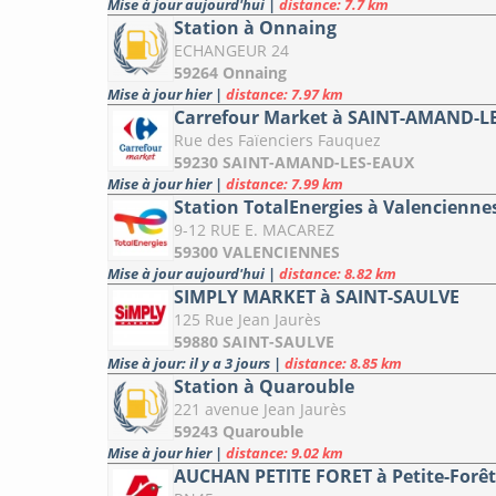
Mise à jour aujourd'hui
|
distance: 7.7 km
Station à Onnaing
ECHANGEUR 24
59264 Onnaing
Mise à jour hier
|
distance: 7.97 km
Carrefour Market à SAINT-AMAND-L
Rue des Faïenciers Fauquez
59230 SAINT-AMAND-LES-EAUX
Mise à jour hier
|
distance: 7.99 km
Station TotalEnergies à Valencienne
9-12 RUE E. MACAREZ
59300 VALENCIENNES
Mise à jour aujourd'hui
|
distance: 8.82 km
SIMPLY MARKET à SAINT-SAULVE
125 Rue Jean Jaurès
59880 SAINT-SAULVE
Mise à jour: il y a 3 jours
|
distance: 8.85 km
Station à Quarouble
221 avenue Jean Jaurès
59243 Quarouble
Mise à jour hier
|
distance: 9.02 km
AUCHAN PETITE FORET à Petite-Forêt