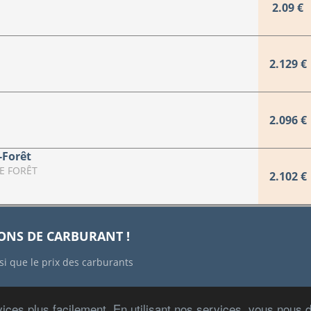
2.09 €
2.129 €
2.096 €
-Forêt
TE FORÊT
2.102 €
IONS DE CARBURANT !
si que le prix des carburants
ices plus facilement. En utilisant nos services, vous nous
Copyright © 