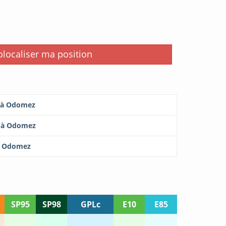
i
localiser ma position
r à Odomez
r à Odomez
 à Odomez
SP95
SP98
GPLc
E10
E85