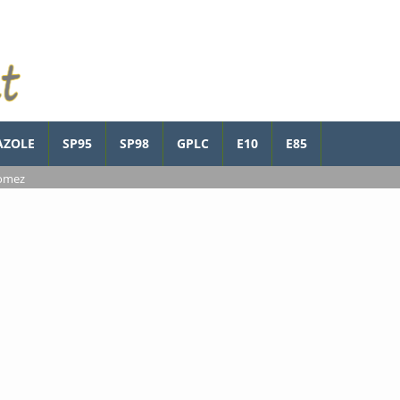
AZOLE
SP95
SP98
GPLC
E10
E85
domez