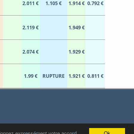
2.011 €
1.105 €
1.914 €
0.792 €
2.119 €
1.949 €
2.074 €
1.929 €
1.99 €
RUPTURE
1.921 €
0.811 €
Ok
 donnez expressément votre accord
2012-2022 Stations-Carburant.com / v5.0.0 (29/06/2022)