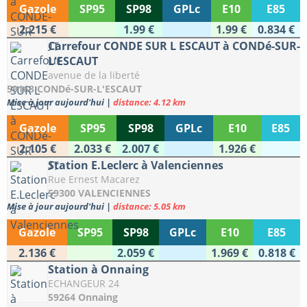
Gazole
SP95
SP98
GPLc
E10
E85
2.215 €
1.99 €
1.99 €
0.834 €
Carrefour CONDE SUR L ESCAUT à CONDé-SUR-
L'ESCAUT
avenue de la liberté
59163 CONDé-SUR-L'ESCAUT
Mise à jour aujourd'hui
|
distance: 4.12 km
Gazole
SP95
SP98
GPLc
E10
E85
2.105 €
2.033 €
2.007 €
1.926 €
Station E.Leclerc à Valenciennes
Rue Ernest Macarez
59300 VALENCIENNES
Mise à jour aujourd'hui
|
distance: 5.05 km
Gazole
SP95
SP98
GPLc
E10
E85
2.136 €
2.059 €
1.969 €
0.818 €
Station à Onnaing
ECHANGEUR 24
59264 Onnaing