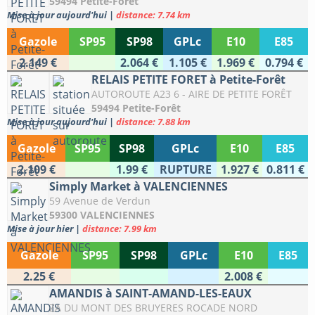
59494 Petite-Forêt
Mise à jour aujourd'hui
|
distance: 7.74 km
Gazole
SP95
SP98
GPLc
E10
E85
2.149 €
2.064 €
1.105 €
1.969 €
0.794 €
RELAIS PETITE FORET à Petite-Forêt
AUTOROUTE A23 6 - AIRE DE PETITE FORÊT
59494 Petite-Forêt
Mise à jour aujourd'hui
|
distance: 7.88 km
Gazole
SP95
SP98
GPLc
E10
E85
2.109 €
1.99 €
RUPTURE
1.927 €
0.811 €
Simply Market à VALENCIENNES
59 Avenue de Verdun
59300 VALENCIENNES
Mise à jour hier
|
distance: 7.99 km
Gazole
SP95
SP98
GPLc
E10
E85
2.25 €
2.008 €
AMANDIS à SAINT-AMAND-LES-EAUX
ZA DU MONT DES BRUYERES ROCADE NORD