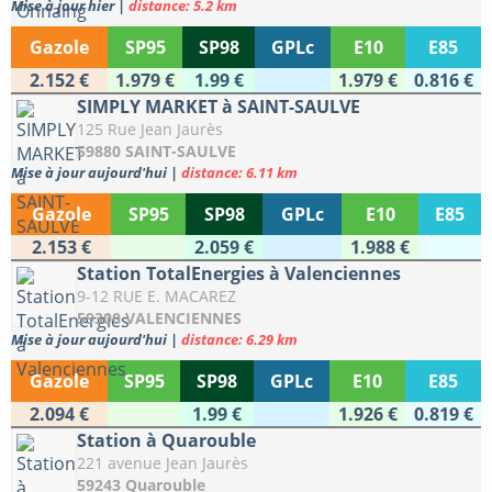
Mise à jour hier
|
distance: 5.2 km
Gazole
SP95
SP98
GPLc
E10
E85
2.152 €
1.979 €
1.99 €
1.979 €
0.816 €
SIMPLY MARKET à SAINT-SAULVE
125 Rue Jean Jaurès
59880 SAINT-SAULVE
Mise à jour aujourd'hui
|
distance: 6.11 km
Gazole
SP95
SP98
GPLc
E10
E85
2.153 €
2.059 €
1.988 €
Station TotalEnergies à Valenciennes
9-12 RUE E. MACAREZ
59300 VALENCIENNES
Mise à jour aujourd'hui
|
distance: 6.29 km
Gazole
SP95
SP98
GPLc
E10
E85
2.094 €
1.99 €
1.926 €
0.819 €
Station à Quarouble
221 avenue Jean Jaurès
59243 Quarouble