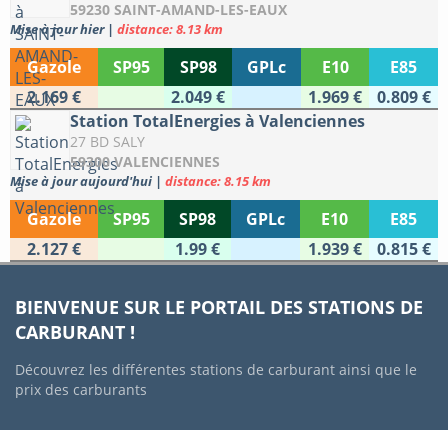
59230 SAINT-AMAND-LES-EAUX
Mise à jour hier
|
distance: 8.13 km
Gazole
SP95
SP98
GPLc
E10
E85
2.169 €
2.049 €
1.969 €
0.809 €
Station TotalEnergies à Valenciennes
27 BD SALY
59300 VALENCIENNES
Mise à jour aujourd'hui
|
distance: 8.15 km
Gazole
SP95
SP98
GPLc
E10
E85
2.127 €
1.99 €
1.939 €
0.815 €
BIENVENUE SUR LE PORTAIL DES STATIONS DE
CARBURANT !
Découvrez les différentes stations de carburant ainsi que le
prix des carburants