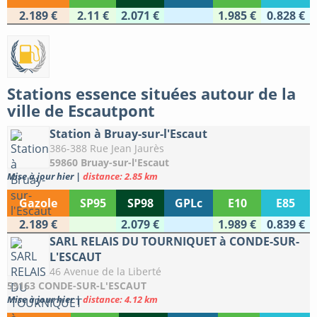
2.189 €
2.11 €
2.071 €
1.985 €
0.828 €
Stations essence situées autour de la
ville de Escautpont
Station à Bruay-sur-l'Escaut
386-388 Rue Jean Jaurès
59860 Bruay-sur-l'Escaut
Mise à jour hier
|
distance: 2.85 km
Gazole
SP95
SP98
GPLc
E10
E85
2.189 €
2.079 €
1.989 €
0.839 €
SARL RELAIS DU TOURNIQUET à CONDE-SUR-
L'ESCAUT
46 Avenue de la Liberté
59163 CONDE-SUR-L'ESCAUT
Mise à jour hier
|
distance: 4.12 km