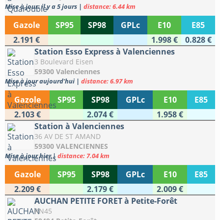
Mise à jour: il y a 5 jours
|
distance: 6.44 km
Gazole
SP95
SP98
GPLc
E10
E85
2.191 €
1.998 €
0.828 €
Station Esso Express à Valenciennes
3 Boulevard Eisen
59300 Valenciennes
Mise à jour aujourd'hui
|
distance: 6.97 km
Gazole
SP95
SP98
GPLc
E10
E85
2.103 €
2.074 €
1.958 €
Station à Valenciennes
36 AV DE ST AMAND
59300 VALENCIENNES
Mise à jour hier
|
distance: 7.04 km
Gazole
SP95
SP98
GPLc
E10
E85
2.209 €
2.179 €
2.009 €
AUCHAN PETITE FORET à Petite-Forêt
RN45