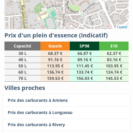
Leaflet
Prix d'un plein d'essence (indicatif)
Capacité
Gazole
SP98
E10
30 L
68.37 €
66.87 €
62.37 €
40 L
91.16 €
89.16 €
83.16 €
50 L
113.95 €
111.45 €
103.95 €
60 L
136.74 €
133.74 €
124.74 €
70 L
159.53 €
156.03 €
145.53 €
Villes proches
Prix des carburants à Amiens
Prix des carburants à Longueau
Prix des carburants à Rivery