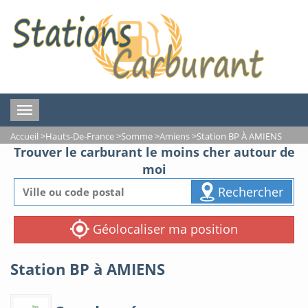
Toggle
navigation
Accueil
>
Hauts-De-France
>
Somme
>
Amiens
>
Station BP À AMIENS
Trouver le carburant le moins cher autour de
moi
Rechercher
Géolocaliser ma position
Station BP à AMIENS