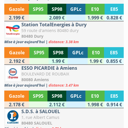
Gazole
SP95
SP98
GPLc
E10
E85
2.199 €
2.089 €
1.999 €
0.828 €
Station TotalEnergies à Dury
59 route d'amiens 80480 dury
80480 Dury
Mise à jour aujourd'hui
|
distance: 3.38 km
Gazole
SP95
SP98
GPLc
E10
E85
2.192 €
1.99 €
1.99 €
0.855 €
ESSO PICARDIE à Amiens
BOULEVARD DE ROUBAIX
80080 Amiens
Mise à jour aujourd'hui
|
distance: 3.47 km
Gazole
SP95
SP98
GPLc
E10
E85
2.178 €
2.112 €
1.998 €
0.914 €
S.D.S. à SALOUEL
1, rue Albert Camus
80480 SALOUEL