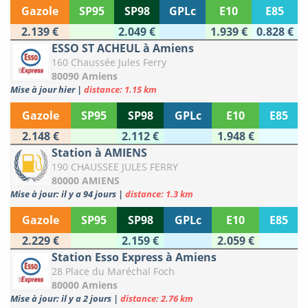
Gazole
SP95
SP98
GPLc
E10
E85
2.139 €
2.049 €
1.939 €
0.828 €
ESSO ST ACHEUL à Amiens
160 Chaussée Jules Ferry
80090 Amiens
Mise à jour hier
|
distance: 1.15 km
Gazole
SP95
SP98
GPLc
E10
E85
2.148 €
2.112 €
1.948 €
Station à AMIENS
190 CHAUSSEE JULES FERRY
80000 AMIENS
Mise à jour: il y a 94 jours
|
distance: 1.3 km
Gazole
SP95
SP98
GPLc
E10
E85
2.229 €
2.159 €
2.059 €
Station Esso Express à Amiens
28 Place du Maréchal Foch
80000 Amiens
Mise à jour: il y a 2 jours
|
distance: 2.76 km