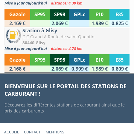
Mise à jour aujourd'hui
|
distance: 4.39 km
Gazole
SP95
SP98
GPLc
E10
E85
2.169 €
2.069 €
1.989 €
0.825 €
Station à Glisy
C.C Grand A Route de saint Quentin
80440 Glisy
Mise à jour aujourd'hui
|
distance: 4.78 km
Gazole
SP95
SP98
GPLc
E10
E85
2.168 €
2.069 €
0.999 €
1.989 €
0.809 €
BIENVENUE SUR LE PORTAIL DES STATIONS DE
CARBURANT !
Découvrez les différentes stations de carburant ainsi que le
prix des carburants
ACCUEIL
CONTACT
MENTIONS