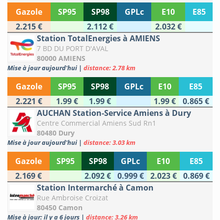
Gazole
SP95
SP98
GPLc
E10
E85
2.215 €
2.112 €
2.032 €
Station TotalEnergies à AMIENS
7 BD DU PORT D'AVAL
80000 AMIENS
Mise à jour aujourd'hui
|
distance: 2.78 km
Gazole
SP95
SP98
GPLc
E10
E85
2.221 €
1.99 €
1.99 €
1.99 €
0.865 €
AUCHAN Station-Service Amiens à Dury
Centre Commercial Amiens Sud Rn1
80480 Dury
Mise à jour aujourd'hui
|
distance: 3.03 km
Gazole
SP95
SP98
GPLc
E10
E85
2.169 €
2.092 €
0.999 €
2.023 €
0.869 €
Station Intermarché à Camon
Rue Ambroise Croizat
80450 Camon
Mise à jour: il y a 6 jours
|
distance: 3.26 km