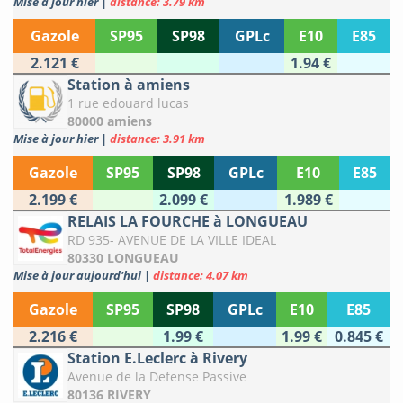
Mise à jour hier
|
distance: 3.79 km
Gazole
SP95
SP98
GPLc
E10
E85
2.121 €
1.94 €
Station à amiens
1 rue edouard lucas
80000 amiens
Mise à jour hier
|
distance: 3.91 km
Gazole
SP95
SP98
GPLc
E10
E85
2.199 €
2.099 €
1.989 €
RELAIS LA FOURCHE à LONGUEAU
RD 935- AVENUE DE LA VILLE IDEAL
80330 LONGUEAU
Mise à jour aujourd'hui
|
distance: 4.07 km
Gazole
SP95
SP98
GPLc
E10
E85
2.216 €
1.99 €
1.99 €
0.845 €
Station E.Leclerc à Rivery
Avenue de la Defense Passive
80136 RIVERY