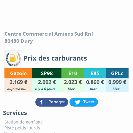
Centre Commercial Amiens Sud Rn1
80480
Dury
Prix des carburants
Gazole
SP98
E10
E85
GPLc
2.169 €
2.092 €
2.023 €
0.869 €
0.999 €
aujourd'hui
il y a 6 jours
hier
hier
hier
Partager
Tweet
Services
Station de gonflage
Piste poids lourds