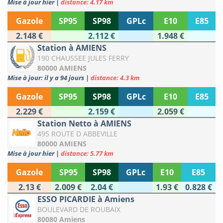
Mise à jour hier
|
distance: 4.17 km
Gazole
SP95
SP98
GPLc
E10
E85
2.148 €
2.112 €
1.948 €
Station à AMIENS
190 CHAUSSEE JULES FERRY
80000 AMIENS
Mise à jour: il y a 94 jours
|
distance: 4.3 km
Gazole
SP95
SP98
GPLc
E10
E85
2.229 €
2.159 €
2.059 €
Station Netto à AMIENS
495 ROUTE D ABBEVILLE
80000 AMIENS
Mise à jour hier
|
distance: 5.77 km
Gazole
SP95
SP98
GPLc
E10
E85
2.13 €
2.009 €
2.04 €
1.93 €
0.828 €
ESSO PICARDIE à Amiens
BOULEVARD DE ROUBAIX
80080 Amiens