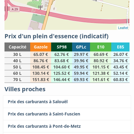
Leaflet
Prix d'un plein d'essence (indicatif)
Capacité
Gazole
SP98
GPLc
E10
E85
30 L
65.07 €
62.76 €
29.97 €
60.69 €
26.07 €
40 L
86.76 €
83.68 €
39.96 €
80.92 €
34.76 €
50 L
108.45 €
104.60 €
49.95 €
101.15 €
43.45 €
60 L
130.14 €
125.52 €
59.94 €
121.38 €
52.14 €
70 L
151.83 €
146.44 €
69.93 €
141.61 €
60.83 €
Villes proches
Prix des carburants à Salouël
Prix des carburants à Saint-Fuscien
Prix des carburants à Pont-de-Metz