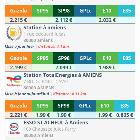
Gazole
SP95
SP98
GPLc
E10
E85
2.215 €
2.112 €
2.032 €
Station à amiens
1 rue edouard lucas
80000 amiens
Mise à jour hier
|
distance: 4.1 km
Gazole
SP95
SP98
GPLc
E10
E85
2.199 €
2.099 €
1.989 €
Station TotalEnergies à AMIENS
7 BD DU PORT D'AVAL
80000 AMIENS
Mise à jour aujourd'hui
|
distance: 4.11 km
Gazole
SP95
SP98
GPLc
E10
E85
2.221 €
1.99 €
1.99 €
1.99 €
0.865 €
ESSO ST ACHEUL à Amiens
160 Chaussée Jules Ferry
80090 Amiens