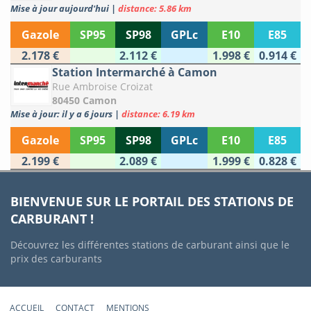
Mise à jour aujourd'hui
|
distance: 5.86 km
Gazole
SP95
SP98
GPLc
E10
E85
2.178 €
2.112 €
1.998 €
0.914 €
Station Intermarché à Camon
Rue Ambroise Croizat
80450 Camon
Mise à jour: il y a 6 jours
|
distance: 6.19 km
Gazole
SP95
SP98
GPLc
E10
E85
2.199 €
2.089 €
1.999 €
0.828 €
BIENVENUE SUR LE PORTAIL DES STATIONS DE
CARBURANT !
Découvrez les différentes stations de carburant ainsi que le
prix des carburants
ACCUEIL
CONTACT
MENTIONS