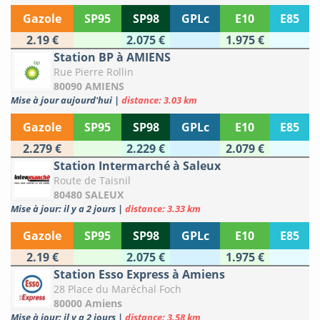
Gazole
SP95
SP98
GPLc
E10
E85
2.19 €
2.075 €
1.975 €
Station BP à AMIENS
Rue Pierre Rollin
80090 AMIENS
Mise à jour aujourd'hui
|
distance: 3.03 km
Gazole
SP95
SP98
GPLc
E10
E85
2.279 €
2.229 €
2.079 €
Station Intermarché à Saleux
Route de Taisnil
80480 SALEUX
Mise à jour: il y a 2 jours
|
distance: 3.33 km
Gazole
SP95
SP98
GPLc
E10
E85
2.19 €
2.075 €
1.975 €
Station Esso Express à Amiens
28 Place du Maréchal Foch
80000 Amiens
Mise à jour: il y a 2 jours
|
distance: 3.58 km