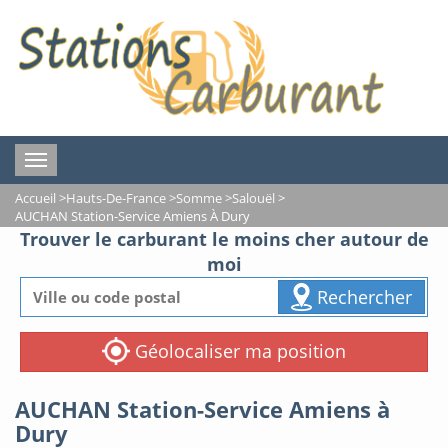
Toggle
navigation
Accueil
>
Hauts-De-France
>
Somme
>
Salouël
>
AUCHAN Station-Service Amiens À Dury
Trouver le carburant le moins cher autour de
moi
Rechercher
Géolocaliser ma position
AUCHAN Station-Service Amiens à
Dury