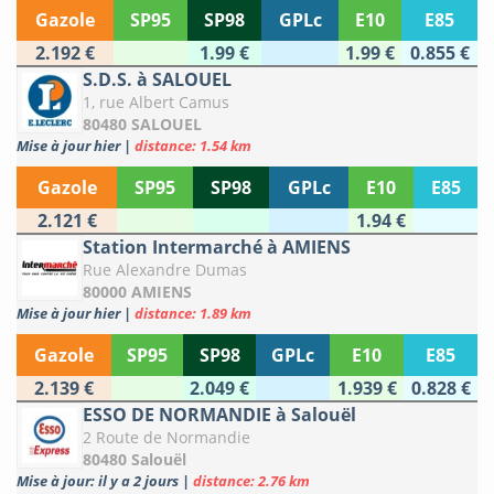
Gazole
SP95
SP98
GPLc
E10
E85
2.192 €
1.99 €
1.99 €
0.855 €
S.D.S. à SALOUEL
1, rue Albert Camus
80480 SALOUEL
Mise à jour hier
|
distance: 1.54 km
Gazole
SP95
SP98
GPLc
E10
E85
2.121 €
1.94 €
Station Intermarché à AMIENS
Rue Alexandre Dumas
80000 AMIENS
Mise à jour hier
|
distance: 1.89 km
Gazole
SP95
SP98
GPLc
E10
E85
2.139 €
2.049 €
1.939 €
0.828 €
ESSO DE NORMANDIE à Salouël
2 Route de Normandie
80480 Salouël
Mise à jour: il y a 2 jours
|
distance: 2.76 km