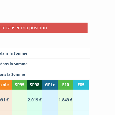
i
localiser ma position
r dans la Somme
r dans la Somme
 dans la Somme
zole
SP95
SP98
GPLc
E10
E85
091 €
2.019 €
1.849 €