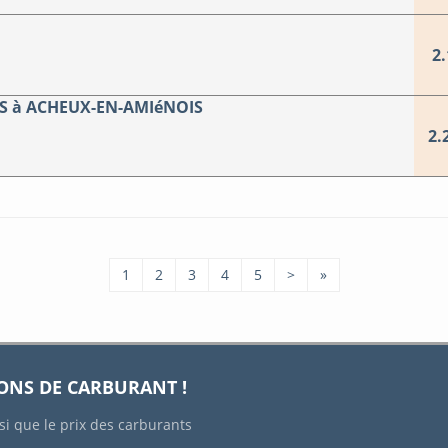
2.
S à ACHEUX-EN-AMIéNOIS
2.
1
2
3
4
5
>
»
IONS DE CARBURANT !
si que le prix des carburants