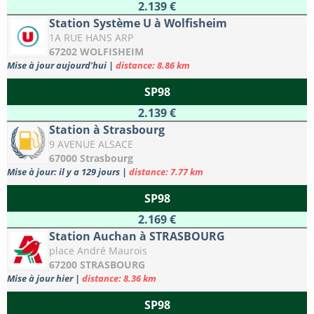
2.139 €
Station Système U à Wolfisheim
1A RUE HANS ARP
67202 WOLFISHEIM
Mise à jour aujourd'hui
|
distance: 8.86 km
SP98
2.139 €
Station à Strasbourg
9 AVENUE ALSACE
67000 Strasbourg
Mise à jour: il y a 129 jours
|
distance: 7.77 km
SP98
2.169 €
Station Auchan à STRASBOURG
place André Maurois
67200 STRASBOURG
Mise à jour hier
|
distance: 8.36 km
SP98