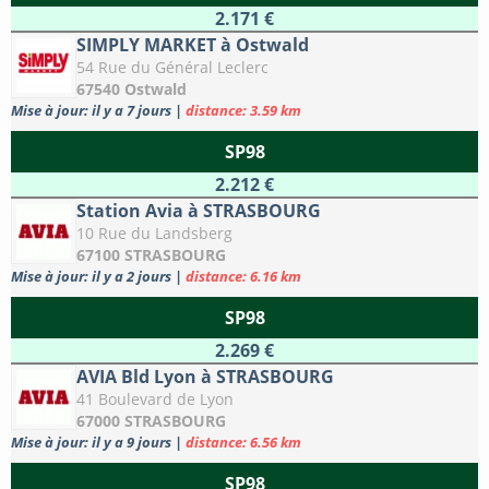
2.171 €
SIMPLY MARKET à Ostwald
54 Rue du Général Leclerc
67540 Ostwald
Mise à jour: il y a 7 jours
|
distance: 3.59 km
SP98
2.212 €
Station Avia à STRASBOURG
10 Rue du Landsberg
67100 STRASBOURG
Mise à jour: il y a 2 jours
|
distance: 6.16 km
SP98
2.269 €
AVIA Bld Lyon à STRASBOURG
41 Boulevard de Lyon
67000 STRASBOURG
Mise à jour: il y a 9 jours
|
distance: 6.56 km
SP98