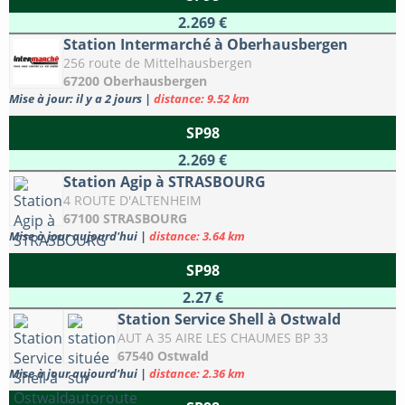
2.269 €
Station Intermarché à Oberhausbergen
256 route de Mittelhausbergen
67200 Oberhausbergen
Mise à jour: il y a 2 jours
|
distance: 9.52 km
SP98
2.269 €
Station Agip à STRASBOURG
4 ROUTE D'ALTENHEIM
67100 STRASBOURG
Mise à jour aujourd'hui
|
distance: 3.64 km
SP98
2.27 €
Station Service Shell à Ostwald
AUT A 35 AIRE LES CHAUMES BP 33
67540 Ostwald
Mise à jour aujourd'hui
|
distance: 2.36 km