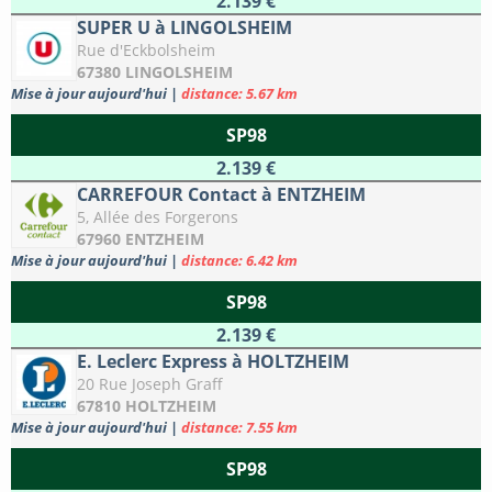
2.139 €
SUPER U à LINGOLSHEIM
Rue d'Eckbolsheim
67380 LINGOLSHEIM
Mise à jour aujourd'hui
|
distance: 5.67 km
SP98
2.139 €
CARREFOUR Contact à ENTZHEIM
5, Allée des Forgerons
67960 ENTZHEIM
Mise à jour aujourd'hui
|
distance: 6.42 km
SP98
2.139 €
E. Leclerc Express à HOLTZHEIM
20 Rue Joseph Graff
67810 HOLTZHEIM
Mise à jour aujourd'hui
|
distance: 7.55 km
SP98