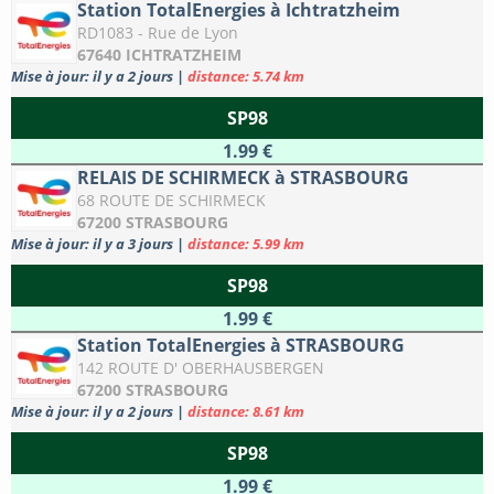
Station TotalEnergies à Ichtratzheim
RD1083 - Rue de Lyon
67640 ICHTRATZHEIM
Mise à jour: il y a 2 jours
|
distance: 5.74 km
SP98
1.99 €
RELAIS DE SCHIRMECK à STRASBOURG
68 ROUTE DE SCHIRMECK
67200 STRASBOURG
Mise à jour: il y a 3 jours
|
distance: 5.99 km
SP98
1.99 €
Station TotalEnergies à STRASBOURG
142 ROUTE D' OBERHAUSBERGEN
67200 STRASBOURG
Mise à jour: il y a 2 jours
|
distance: 8.61 km
SP98
1.99 €