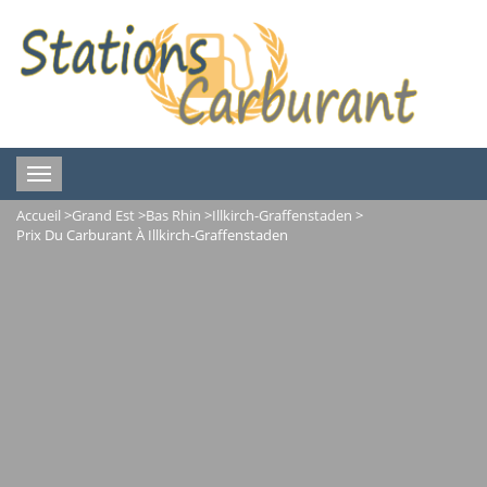
Toggle
navigation
Accueil
>
Grand Est
>
Bas Rhin
>
Illkirch-Graffenstaden
>
Prix Du Carburant À Illkirch-Graffenstaden