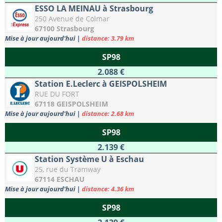
ESSO LA MEINAU à Strasbourg
250 Avenue de Colmar
67100 Strasbourg
Mise à jour aujourd'hui
|
distance: 3.79 km
SP98
2.088 €
Station E.Leclerc à GEISPOLSHEIM
RUE DU FORT
67118 GEISPOLSHEIM
Mise à jour aujourd'hui
|
distance: 2.68 km
SP98
2.139 €
Station Système U à Eschau
25, rue du Tramway
67114 ESCHAU
Mise à jour aujourd'hui
|
distance: 4.36 km
SP98