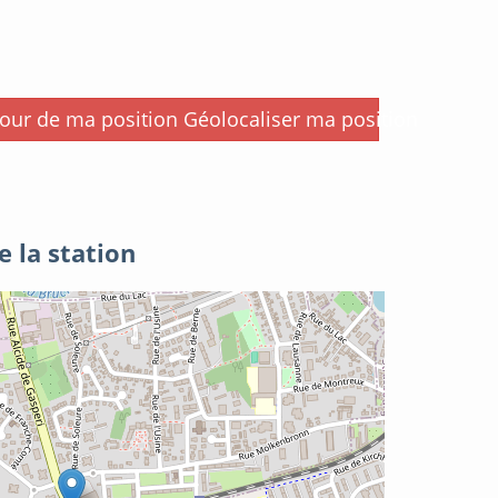
i
Géolocaliser ma position
e la station