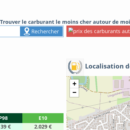
Trouver le carburant le moins cher autour de mo
Rechercher
Localisation d
+
−
P98
E10
139 €
2.029 €