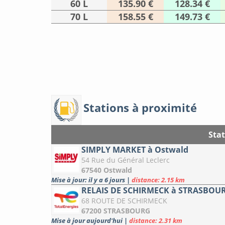
60 L
135.90 €
128.34 €
70 L
158.55 €
149.73 €
Stations à proximité
Sta
SIMPLY MARKET à Ostwald
54 Rue du Général Leclerc
67540 Ostwald
Mise à jour: il y a 6 jours
|
distance: 2.15 km
RELAIS DE SCHIRMECK à STRASBOU
68 ROUTE DE SCHIRMECK
67200 STRASBOURG
Mise à jour aujourd'hui
|
distance: 2.31 km