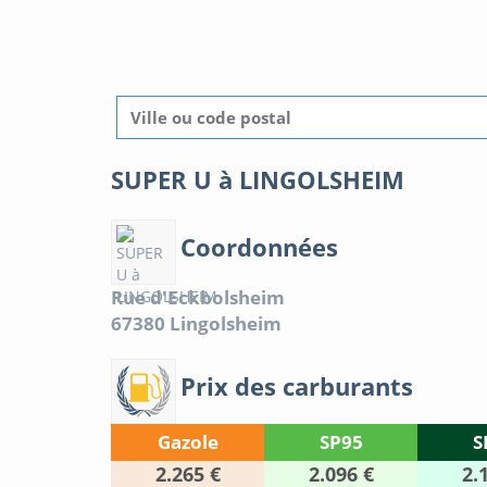
SUPER U à LINGOLSHEIM
Coordonnées
Rue d'Eckbolsheim
67380
Lingolsheim
Prix des carburants
Gazole
SP95
S
2.265 €
2.096 €
2.