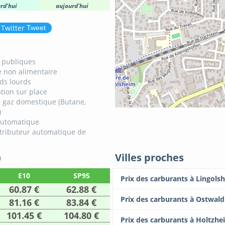
rd'hui
aujourd'hui
Tweet
s publiques
 non alimentaire
ids lourds
tion sur place
 gaz domestique (Butane,
)
automatique
tributeur automatique de
)
Villes proches
E10
SP95
Prix des carburants à Lingols
60.87 €
62.88 €
Prix des carburants à Ostwald
81.16 €
83.84 €
101.45 €
104.80 €
Prix des carburants à Holtzhe