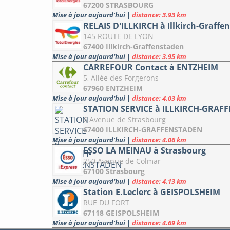
67200 STRASBOURG
Mise à jour aujourd'hui
|
distance: 3.93 km
RELAIS D'ILLKIRCH à Illkirch-Graffe
145 ROUTE DE LYON
67400 Illkirch-Graffenstaden
Mise à jour aujourd'hui
|
distance: 3.95 km
CARREFOUR Contact à ENTZHEIM
5, Allée des Forgerons
67960 ENTZHEIM
Mise à jour aujourd'hui
|
distance: 4.03 km
STATION SERVICE à ILLKIRCH-GRAF
6 Avenue de Strasbourg
67400 ILLKIRCH-GRAFFENSTADEN
Mise à jour aujourd'hui
|
distance: 4.06 km
ESSO LA MEINAU à Strasbourg
250 Avenue de Colmar
67100 Strasbourg
Mise à jour aujourd'hui
|
distance: 4.13 km
Station E.Leclerc à GEISPOLSHEIM
RUE DU FORT
67118 GEISPOLSHEIM
Mise à jour aujourd'hui
|
distance: 4.69 km