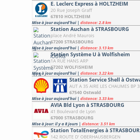
E. Leclerc Express à HOLTZHEIM
20 Rue Joseph Graff
67810 HOLTZHEIM
Mise à jour aujourd'hui
|
distance: 2.8 km
Station Auchan à STRASBOURG
place André Maurois
67200 STRASBOURG
Mise à jour aujourd'hui
|
distance: 3.13 km
Station Système U à Wolfisheim
1A RUE HANS ARP
67202 WOLFISHEIM
Mise à jour aujourd'hui
|
distance: 3.22 km
Station Service Shell à Ostw
AUT A 35 AIRE LES CHAUMES BP 3
67540 Ostwald
Mise à jour aujourd'hui
|
distance: 3.33 km
AVIA Bld Lyon à STRASBOURG
41 Boulevard de Lyon
67000 STRASBOURG
Mise à jour: il y a 8 jours
|
distance: 3.51 km
Station TotalEnergies à STRASBOU
142 ROUTE D' OBERHAUSBERGEN