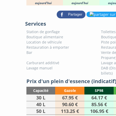
aujourd'hui
aujourd'hui
aujou
Partager
Services
Station de gonflage
Toilette
Boutique alimentaire
Boutique
Location de véhicule
Piste po
Restauration à emporter
Restaura
Bar
Vente de
Propane
Carburant additivé
Lavage 
Lavage manuel
DAB (Dis
billets)
Prix d'un plein d'essence (indicatif
Capacité
Gazole
SP98
30 L
67.95 €
64.17 €
40 L
90.60 €
85.56 €
50 L
113.25 €
106.95 €