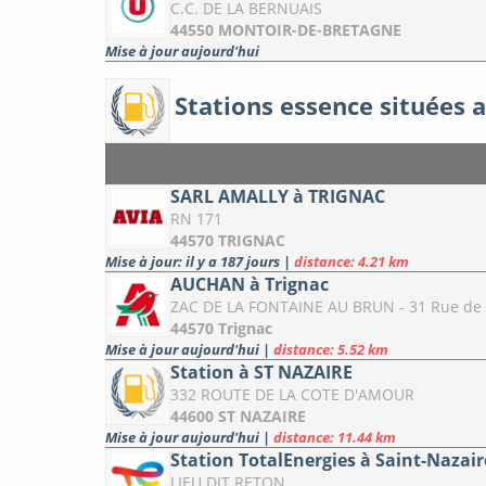
C.C. DE LA BERNUAIS
44550 MONTOIR-DE-BRETAGNE
Mise à jour aujourd'hui
Stations essence situées 
SARL AMALLY à TRIGNAC
RN 171
44570 TRIGNAC
Mise à jour: il y a 187 jours
|
distance: 4.21 km
AUCHAN à Trignac
ZAC DE LA FONTAINE AU BRUN - 31 Rue de 
44570 Trignac
Mise à jour aujourd'hui
|
distance: 5.52 km
Station à ST NAZAIRE
332 ROUTE DE LA COTE D'AMOUR
44600 ST NAZAIRE
Mise à jour aujourd'hui
|
distance: 11.44 km
Station TotalEnergies à Saint-Nazair
LIEU DIT RETON