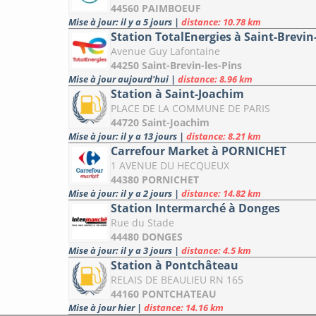
44560 PAIMBOEUF
Mise à jour: il y a 5 jours
|
distance: 10.78 km
Station TotalEnergies à Saint-Brevin
Avenue Guy Lafontaine
44250 Saint-Brevin-les-Pins
Mise à jour aujourd'hui
|
distance: 8.96 km
Station à Saint-Joachim
PLACE DE LA COMMUNE DE PARIS
44720 Saint-Joachim
Mise à jour: il y a 13 jours
|
distance: 8.21 km
Carrefour Market à PORNICHET
1 AVENUE DU HECQUEUX
44380 PORNICHET
Mise à jour: il y a 2 jours
|
distance: 14.82 km
Station Intermarché à Donges
Rue du Stade
44480 DONGES
Mise à jour: il y a 3 jours
|
distance: 4.5 km
Station à Pontchâteau
RELAIS DE BEAULIEU RN 165
44160 PONTCHATEAU
Mise à jour hier
|
distance: 14.16 km