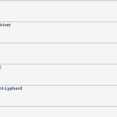
Brivet
E
nt-Lyphard