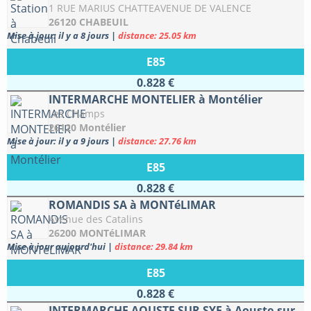
1 RUE MARIUS CHATTEAVENUE DE VALENCE
26120 CHABEUIL
Mise à jour: il y a 8 jours
|
distance: 25.05 km
E85
0.828 €
INTERMARCHE MONTELIER à Montélier
Les Champs
26120 Montélier
Mise à jour: il y a 9 jours
|
distance: 27.76 km
E85
0.828 €
ROMANDIS SA à MONTéLIMAR
Avenue des Catalins
26200 MONTéLIMAR
Mise à jour aujourd'hui
|
distance: 29.84 km
E85
0.828 €
INTERMARCHE AOUSTE SUR SYE à Aouste-sur-