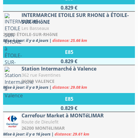
0.829 €
INTERMARCHE ETOILE SUR RHONE à ÉTOILE-
SUR-RHôNE
Les Basseaux
26800 ÉTOILE-SUR-RHôNE
Mise à jour: il y a 4 jours
|
distance: 25.66 km
E85
0.829 €
Station Intermarché à Valence
362 rue Faventines
26000 VALENCE
Mise à jour: il y a 9 jours
|
distance: 29.08 km
E85
0.829 €
Carrefour Market à MONTéLIMAR
Route de Dieulefit
26200 MONTéLIMAR
Mise à jour: il y a 16 jours
|
distance: 29.61 km