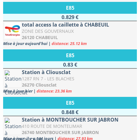
E85
0.829 €
total access la caillette à CHABEUIL
ZONE DES GOUVERNAUX
26120 CHABEUIL
Mise à jour aujourd'hui
|
distance: 25.12 km
E85
0.83 €
Station à Cliousclat
1287 RN 7 - LES BLACHES
26270 Cliousclat
Mise à jour hier
|
distance: 23.36 km
E85
0.848 €
Station à MONTBOUCHER SUR JABRON
410 ROUTE DE MONTELIMAR
26740 MONTBOUCHER SUR JABRON
Mise à jour: il y a 144 jours
|
distance: 27.93 km