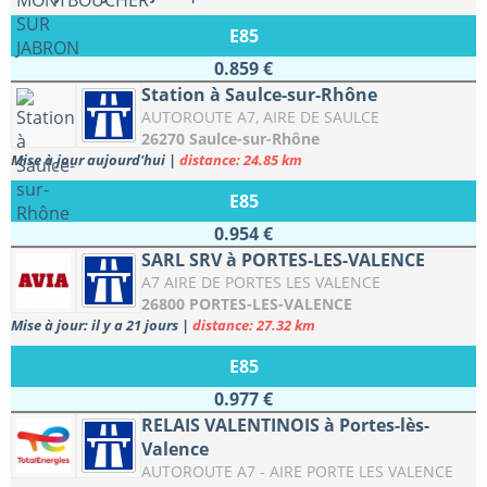
E85
0.859 €
Station à Saulce-sur-Rhône
AUTOROUTE A7, AIRE DE SAULCE
26270 Saulce-sur-Rhône
Mise à jour aujourd'hui
|
distance: 24.85 km
E85
0.954 €
SARL SRV à PORTES-LES-VALENCE
A7 AIRE DE PORTES LES VALENCE
26800 PORTES-LES-VALENCE
Mise à jour: il y a 21 jours
|
distance: 27.32 km
E85
0.977 €
RELAIS VALENTINOIS à Portes-lès-
Valence
AUTOROUTE A7 - AIRE PORTE LES VALENCE