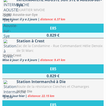
Sye
QUARTIER MIVOIE
26400 Aouste-sur-Sye
Mise à jour: il y a 2 jours
|
distance: 6.37 km
E85
0.829 €
Station à Crest
Zac de la Condamine - Rue Commandant Hélie Denoix
de St Marc
26400 Crest
Mise à jour: il y a 8 jours
|
distance: 9.41 km
E85
0.829 €
Station Intermarché à Die
Route de la résistance Conches et Chamarges
26150 Die
Mise à jour hier
|
distance: 22.15 km
E85