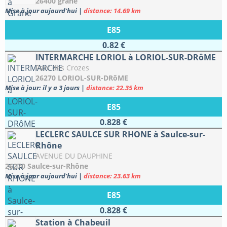
26400 grane
Mise à jour aujourd'hui
|
distance: 14.69 km
E85
0.82 €
INTERMARCHE LORIOL à LORIOL-SUR-DRôME
Parc des Crozes
26270 LORIOL-SUR-DRôME
Mise à jour: il y a 3 jours
|
distance: 22.35 km
E85
0.828 €
LECLERC SAULCE SUR RHONE à Saulce-sur-
Rhône
AVENUE DU DAUPHINE
26270 Saulce-sur-Rhône
Mise à jour aujourd'hui
|
distance: 23.63 km
E85
0.828 €
Station à Chabeuil