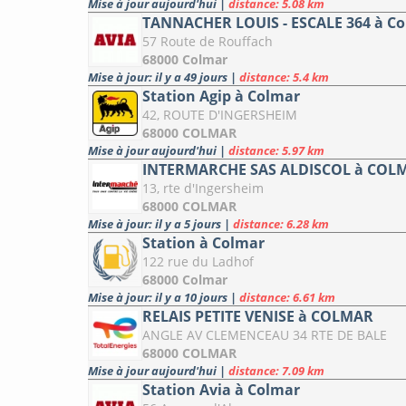
Mise à jour aujourd'hui
|
distance: 5.08 km
TANNACHER LOUIS - ESCALE 364 à C
57 Route de Rouffach
68000 Colmar
Mise à jour: il y a 49 jours
|
distance: 5.4 km
Station Agip à Colmar
42, ROUTE D'INGERSHEIM
68000 COLMAR
Mise à jour aujourd'hui
|
distance: 5.97 km
INTERMARCHE SAS ALDISCOL à COL
13, rte d'Ingersheim
68000 COLMAR
Mise à jour: il y a 5 jours
|
distance: 6.28 km
Station à Colmar
122 rue du Ladhof
68000 Colmar
Mise à jour: il y a 10 jours
|
distance: 6.61 km
RELAIS PETITE VENISE à COLMAR
ANGLE AV CLEMENCEAU 34 RTE DE BALE
68000 COLMAR
Mise à jour aujourd'hui
|
distance: 7.09 km
Station Avia à Colmar