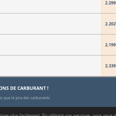
2.299
2.202
2.199
2.339
IONS DE CARBURANT !
si que le prix des carburants
ices plus facilement. En utilisant nos services, vous nous
Copyright © 