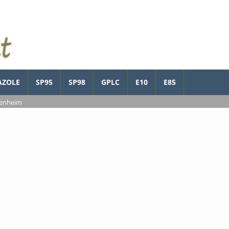
AZOLE
SP95
SP98
GPLC
E10
E85
zenheim