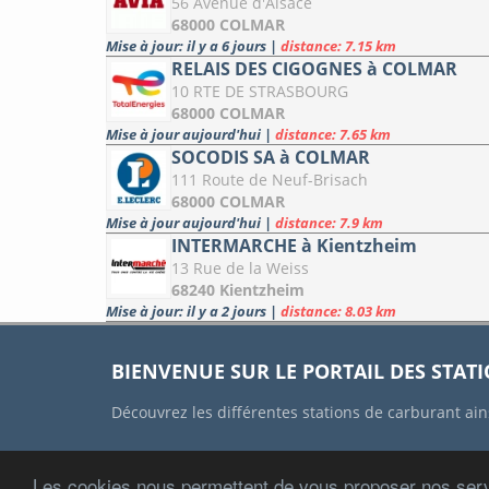
56 Avenue d'Alsace
68000 COLMAR
Mise à jour: il y a 6 jours
|
distance: 7.15 km
RELAIS DES CIGOGNES à COLMAR
10 RTE DE STRASBOURG
68000 COLMAR
Mise à jour aujourd'hui
|
distance: 7.65 km
SOCODIS SA à COLMAR
111 Route de Neuf-Brisach
68000 COLMAR
Mise à jour aujourd'hui
|
distance: 7.9 km
INTERMARCHE à Kientzheim
13 Rue de la Weiss
68240 Kientzheim
Mise à jour: il y a 2 jours
|
distance: 8.03 km
BIENVENUE SUR LE PORTAIL DES STAT
Découvrez les différentes stations de carburant ain
Les cookies nous permettent de vous proposer nos serv