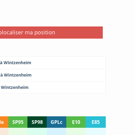
i
localiser ma position
r à Wintzenheim
r à Wintzenheim
 à Wintzenheim
le
SP95
SP98
GPLc
E10
E85