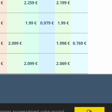
 €
2.259 €
2.199 €
 €
1.99 €
0.979 €
1.99 €
 €
2.099 €
1.998 €
0.769 €
 €
2.099 €
2.069 €
Ok
 donnez expressément votre accord
2012-2022 Stations-Carburant.com / v5.0.0 (29/06/2022)