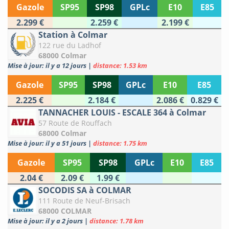
Gazole
SP95
SP98
GPLc
E10
E85
2.299 €
2.259 €
2.199 €
Station à Colmar
122 rue du Ladhof
68000 Colmar
Mise à jour: il y a 12 jours
|
distance: 1.53 km
Gazole
SP95
SP98
GPLc
E10
E85
2.225 €
2.184 €
2.086 €
0.829 €
TANNACHER LOUIS - ESCALE 364 à Colmar
57 Route de Rouffach
68000 Colmar
Mise à jour: il y a 51 jours
|
distance: 1.75 km
Gazole
SP95
SP98
GPLc
E10
E85
2.04 €
2.09 €
1.99 €
SOCODIS SA à COLMAR
111 Route de Neuf-Brisach
68000 COLMAR
Mise à jour: il y a 2 jours
|
distance: 1.78 km