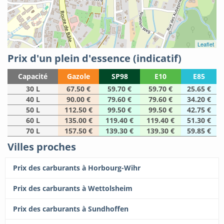
Leaflet
Prix d'un plein d'essence (indicatif)
Capacité
Gazole
SP98
E10
E85
30 L
67.50 €
59.70 €
59.70 €
25.65 €
40 L
90.00 €
79.60 €
79.60 €
34.20 €
50 L
112.50 €
99.50 €
99.50 €
42.75 €
60 L
135.00 €
119.40 €
119.40 €
51.30 €
70 L
157.50 €
139.30 €
139.30 €
59.85 €
Villes proches
Prix des carburants à Horbourg-Wihr
Prix des carburants à Wettolsheim
Prix des carburants à Sundhoffen