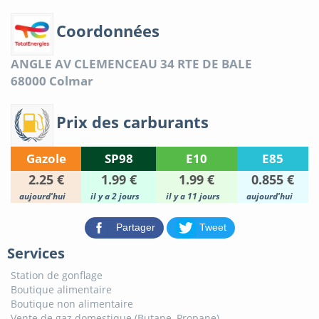
Coordonnées
ANGLE AV CLEMENCEAU 34 RTE DE BALE
68000
Colmar
Prix des carburants
Gazole
SP98
E10
E85
2.25 €
1.99 €
1.99 €
0.855 €
aujourd'hui
il y a 2 jours
il y a 11 jours
aujourd'hui
Partager
Tweet
Services
Station de gonflage
Boutique alimentaire
Boutique non alimentaire
Vente de gaz domestique (Butane, Propane)