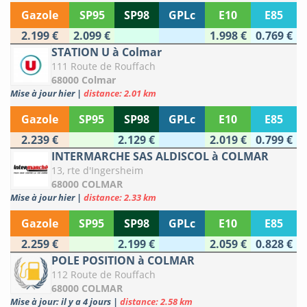
Gazole
SP95
SP98
GPLc
E10
E85
2.199 €
2.099 €
1.998 €
0.769 €
STATION U à Colmar
111 Route de Rouffach
68000 Colmar
Mise à jour hier
|
distance: 2.01 km
Gazole
SP95
SP98
GPLc
E10
E85
2.239 €
2.129 €
2.019 €
0.799 €
INTERMARCHE SAS ALDISCOL à COLMAR
13, rte d'Ingersheim
68000 COLMAR
Mise à jour hier
|
distance: 2.33 km
Gazole
SP95
SP98
GPLc
E10
E85
2.259 €
2.199 €
2.059 €
0.828 €
POLE POSITION à COLMAR
112 Route de Rouffach
68000 COLMAR
Mise à jour: il y a 4 jours
|
distance: 2.58 km