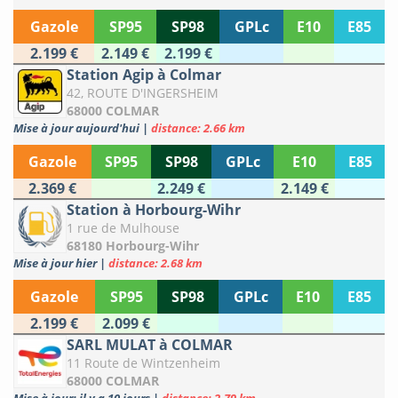
Gazole
SP95
SP98
GPLc
E10
E85
2.199 €
2.149 €
2.199 €
Station Agip à Colmar
42, ROUTE D'INGERSHEIM
68000 COLMAR
Mise à jour aujourd'hui
|
distance: 2.66 km
Gazole
SP95
SP98
GPLc
E10
E85
2.369 €
2.249 €
2.149 €
Station à Horbourg-Wihr
1 rue de Mulhouse
68180 Horbourg-Wihr
Mise à jour hier
|
distance: 2.68 km
Gazole
SP95
SP98
GPLc
E10
E85
2.199 €
2.099 €
SARL MULAT à COLMAR
11 Route de Wintzenheim
68000 COLMAR