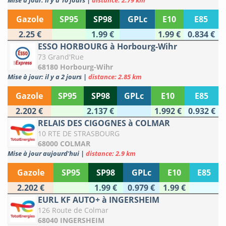
Mise à jour: il y a 10 jours
|
distance: 2.79 km
Gazole
SP95
SP98
GPLc
E10
E85
2.25 €
1.99 €
1.99 €
0.834 €
ESSO HORBOURG à Horbourg-Wihr
73 Grand'Rue
68180 Horbourg-Wihr
Mise à jour: il y a 2 jours
|
distance: 2.85 km
Gazole
SP95
SP98
GPLc
E10
E85
2.202 €
2.137 €
1.992 €
0.932 €
RELAIS DES CIGOGNES à COLMAR
10 RTE DE STRASBOURG
68000 COLMAR
Mise à jour aujourd'hui
|
distance: 2.9 km
Gazole
SP95
SP98
GPLc
E10
E85
2.202 €
1.99 €
0.979 €
1.99 €
EURL KF AUTO+ à INGERSHEIM
126 Route de Colmar
68040 INGERSHEIM