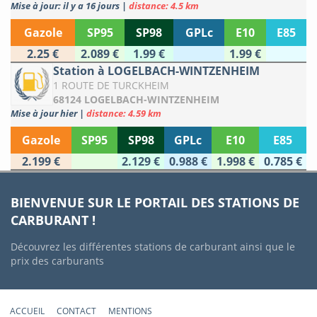
Mise à jour: il y a 16 jours
|
distance: 4.5 km
Gazole
SP95
SP98
GPLc
E10
E85
2.25 €
2.089 €
1.99 €
1.99 €
Station à LOGELBACH-WINTZENHEIM
1 ROUTE DE TURCKHEIM
68124 LOGELBACH-WINTZENHEIM
Mise à jour hier
|
distance: 4.59 km
Gazole
SP95
SP98
GPLc
E10
E85
2.199 €
2.129 €
0.988 €
1.998 €
0.785 €
BIENVENUE SUR LE PORTAIL DES STATIONS DE
CARBURANT !
Découvrez les différentes stations de carburant ainsi que le
prix des carburants
ACCUEIL
CONTACT
MENTIONS