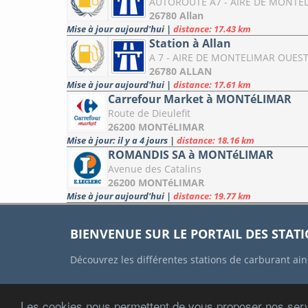
AUTOROUTE A7 - AIRE DE MONTEL
26780 Allan
Mise à jour aujourd'hui
|
distance: 17.43 km
Station à Allan
A 7 - AIRE DE MONTELIMAR OUES
26780 ALLAN
Mise à jour aujourd'hui
|
distance: 17.61 km
Carrefour Market à MONTéLIMAR
Route de Dieulefit
26200 MONTéLIMAR
Mise à jour: il y a 4 jours
|
distance: 18.16 km
ROMANDIS SA à MONTéLIMAR
Avenue des Catalins
26200 MONTéLIMAR
Mise à jour aujourd'hui
|
distance: 19.77 km
BIENVENUE SUR LE PORTAIL DES STAT
Découvrez les différentes stations de carburant ain
Les cookies nous permettent de vous proposer nos serv