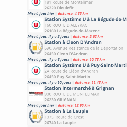
181 Route de Montélimar
26220 Dieulefit
Mise à jour hier
|
distance: 4.35 km
Station Système U à La Bégude-de-
160 ROUTE D ALEYRAC
26160 La Bégude-de-Mazenc
Mise à jour: il y a 3 jours
|
distance: 5.62 km
Station à Cleon D'Andran
690, Avenue Resistance de la Déportation
26450 Cleon D'Andran
Mise à jour: il y a 8 jours
|
distance: 10.78 km
Station Système U à Puy-Saint-Mart
ZA Route de Cléon d'Andran
26450 Puy-Saint-Martin
Mise à jour: il y a 10 jours
|
distance: 11.48 km
Station Intermarché à Grignan
900 ROUTE DE MONTELIMAR
26230 GRIGNAN
Mise à jour hier
|
distance: 12.95 km
Station à La Laupie
1075, Route de Crest
26740 La Laupie