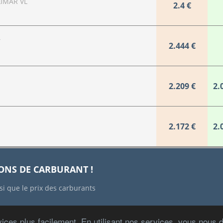
IMAR VL
2.4 €
T
2.444 €
2.209 €
2.
2.172 €
2.
IONS DE CARBURANT !
si que le prix des carburants
ices plus facilement. En utilisant nos services, vous nous
Copyright © 