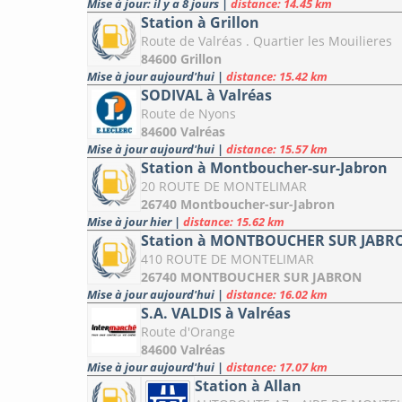
Mise à jour: il y a 8 jours
|
distance: 14.45 km
Station à Grillon
Route de Valréas . Quartier les Mouilieres
84600 Grillon
Mise à jour aujourd'hui
|
distance: 15.42 km
SODIVAL à Valréas
Route de Nyons
84600 Valréas
Mise à jour aujourd'hui
|
distance: 15.57 km
Station à Montboucher-sur-Jabron
20 ROUTE DE MONTELIMAR
26740 Montboucher-sur-Jabron
Mise à jour hier
|
distance: 15.62 km
Station à MONTBOUCHER SUR JABR
410 ROUTE DE MONTELIMAR
26740 MONTBOUCHER SUR JABRON
Mise à jour aujourd'hui
|
distance: 16.02 km
S.A. VALDIS à Valréas
Route d'Orange
84600 Valréas
Mise à jour aujourd'hui
|
distance: 17.07 km
Station à Allan