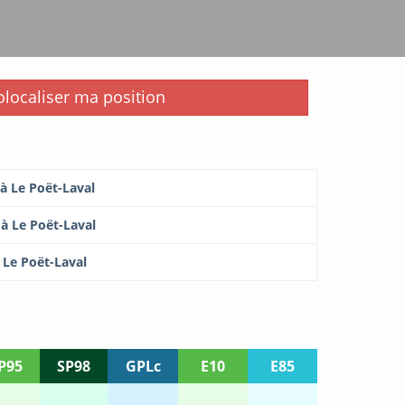
i
localiser ma position
 à Le Poët-Laval
 à Le Poët-Laval
 Le Poët-Laval
P95
SP98
GPLc
E10
E85