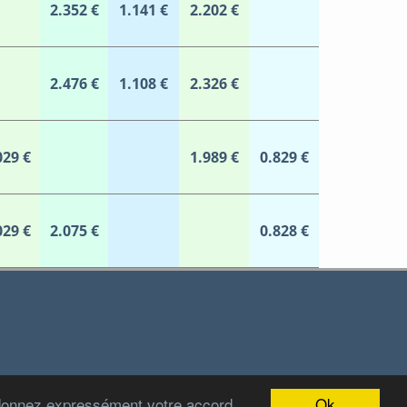
2.352 €
1.141 €
2.202 €
2.476 €
1.108 €
2.326 €
029 €
1.989 €
0.829 €
029 €
2.075 €
0.828 €
Ok
 donnez expressément votre accord
2012-2022 Stations-Carburant.com / v5.0.0 (29/06/2022)