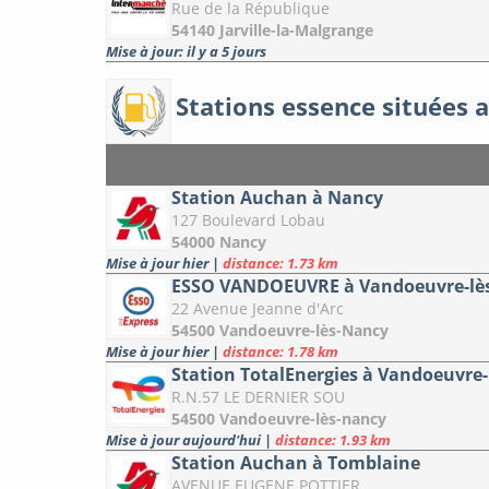
Rue de la République
54140 Jarville-la-Malgrange
Mise à jour: il y a 5 jours
Stations essence situées a
Station Auchan à Nancy
127 Boulevard Lobau
54000 Nancy
Mise à jour hier
|
distance: 1.73 km
ESSO VANDOEUVRE à Vandoeuvre-lè
22 Avenue Jeanne d'Arc
54500 Vandoeuvre-lès-Nancy
Mise à jour hier
|
distance: 1.78 km
Station TotalEnergies à Vandoeuvre
R.N.57 LE DERNIER SOU
54500 Vandoeuvre-lès-nancy
Mise à jour aujourd'hui
|
distance: 1.93 km
Station Auchan à Tomblaine
AVENUE EUGENE POTTIER