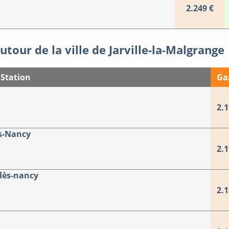
2.249 €
utour de la ville de Jarville-la-Malgrange
Station
Ga
2.1
s-Nancy
2.1
-lès-nancy
2.1