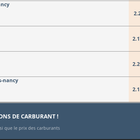
ancy
2.
2.1
2.2
s-nancy
2.1
IONS DE CARBURANT !
si que le prix des carburants