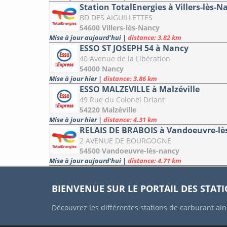
Station TotalEnergies à Villers-lès-N
BD DES AIGUILLETTES
54600 Villers-lès-Nancy
Mise à jour aujourd'hui
|
distance: 3.82 km
ESSO ST JOSEPH 54 à Nancy
40 Avenue de la Libération
54000 Nancy
Mise à jour hier
|
distance: 3.86 km
ESSO MALZEVILLE à Malzéville
49 Rue du Colonel Driant
54220 Malzéville
Mise à jour hier
|
distance: 4.31 km
RELAIS DE BRABOIS à Vandoeuvre-lè
2 AVENUE DE BOURGOGNE
54500 Vandoeuvre-lès-nancy
Mise à jour aujourd'hui
|
distance: 4.71 km
BIENVENUE SUR LE PORTAIL DES STAT
Découvrez les différentes stations de carburant ain