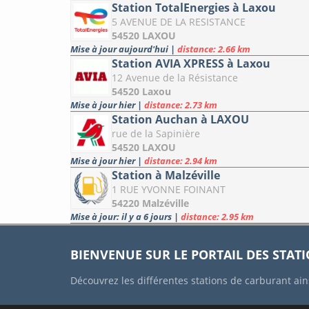
Station TotalEnergies à Laxou
5 AVENUE DE LA RESISTANCE
54520 LAXOU
Mise à jour aujourd'hui
|
distance: 2.66 km
Station AVIA XPRESS à Laxou
12 Avenue de la Résistance
54520 Laxou
Mise à jour hier
|
distance: 2.73 km
Station Auchan à LAXOU
rue de la Sapinière
54520 LAXOU
Mise à jour hier
|
distance: 2.94 km
Station à Malzéville
1 RUE YVONNE FOINANT
54220 Malzéville
Mise à jour: il y a 6 jours
|
distance: 2.95 km
BIENVENUE SUR LE PORTAIL DES STAT
Découvrez les différentes stations de carburant ain