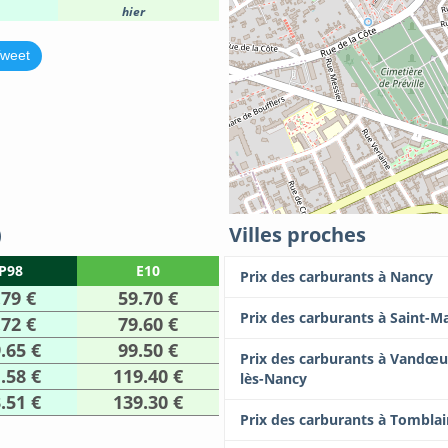
hier
weet
)
Villes proches
P98
E10
Prix des carburants à Nancy
.79 €
59.70 €
Prix des carburants à Saint-M
.72 €
79.60 €
.65 €
99.50 €
Prix des carburants à Vandœu
.58 €
119.40 €
lès-Nancy
.51 €
139.30 €
Prix des carburants à Tombla