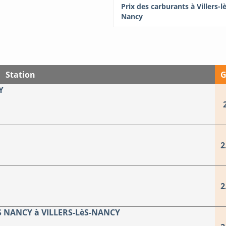
Prix des carburants à Villers-lè
Nancy
Station
G
Y
2
2
 NANCY à VILLERS-LèS-NANCY