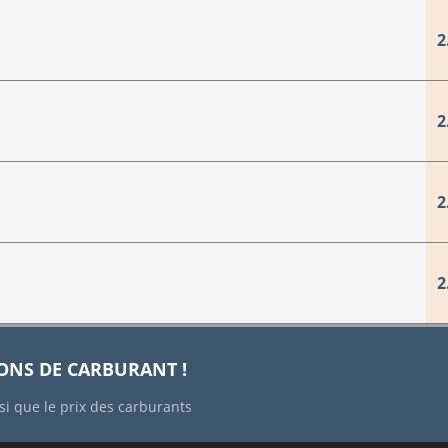
2
2
2
2
IONS DE CARBURANT !
si que le prix des carburants