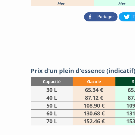
hier
hier
Partager
T
Prix d'un plein d'essence (indicatif
Capacité
Gazole
S
30 L
65.34 €
65
40 L
87.12 €
87
50 L
108.90 €
109
60 L
130.68 €
131
70 L
152.46 €
153