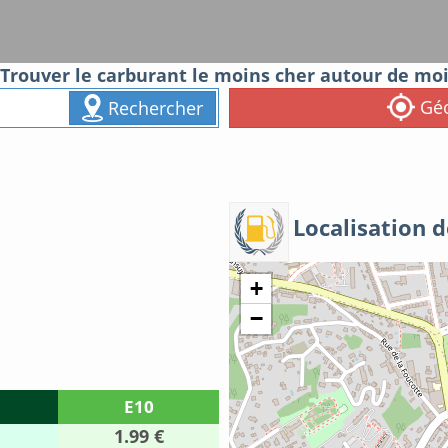
Trouver le carburant le moins cher autour de mo
Géo
Rechercher
Localisation d
+
−
E10
1.99 €