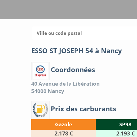
ESSO ST JOSEPH 54 à Nancy
Coordonnées
40 Avenue de la Libération
54000
Nancy
Prix des carburants
Gazole
SP98
2.178 €
2.193 €