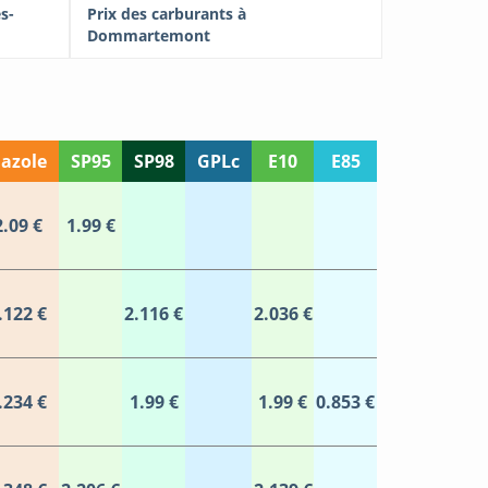
s-
Prix des carburants à
Dommartemont
azole
SP95
SP98
GPLc
E10
E85
2.09 €
1.99 €
.122 €
2.116 €
2.036 €
.234 €
1.99 €
1.99 €
0.853 €