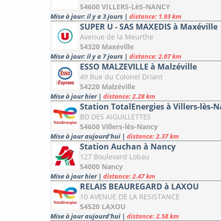
54600 VILLERS-LèS-NANCY
Mise à jour: il y a 3 jours
|
distance: 1.93 km
SUPER U - SAS MAXEDIS à Maxéville
Avenue de la Meurthe
54320 Maxéville
Mise à jour: il y a 7 jours
|
distance: 2.07 km
ESSO MALZEVILLE à Malzéville
49 Rue du Colonel Driant
54220 Malzéville
Mise à jour hier
|
distance: 2.28 km
Station TotalEnergies à Villers-lès-
BD DES AIGUILLETTES
54600 Villers-lès-Nancy
Mise à jour aujourd'hui
|
distance: 2.37 km
Station Auchan à Nancy
127 Boulevard Lobau
54000 Nancy
Mise à jour hier
|
distance: 2.47 km
RELAIS BEAUREGARD à LAXOU
10 AVENUE DE LA RESISTANCE
54520 LAXOU
Mise à jour aujourd'hui
|
distance: 2.58 km