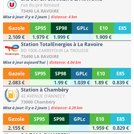
rue du pré Renaud
73490 LA RAVOIRE
Mise à jour: il y a 2 jours
|
distance: 4 km
Gazole
SP95
SP98
GPLc
E10
E85
2.109 €
1.979 €
1.999 €
1.909 €
Station TotalEnergies à La Ravoire
RD 1006 CARREFOUR LA TROUSSE
73490 LA RAVOIRE
Mise à jour aujourd'hui
|
distance: 4.04 km
Gazole
SP95
SP98
GPLc
E10
E85
2.083 €
1.99 €
1.039 €
1.89 €
0.839 €
Station à Chambéry
42 AVENUE D'ANNECY
73000 Chambéry
Mise à jour: il y a 2 jours
|
distance: 4.28 km
Gazole
SP95
SP98
GPLc
E10
E85
2.155 €
1.959 €
0.829 €