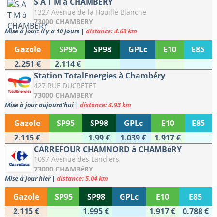
S A T M à CHAMBERY
1327 Avenue de la Houille Blanche
73000 CHAMBERY
Mise à jour: il y a 10 jours
|
distance: 4.68 km
Gazole
SP95
SP98
GPLc
E10
E85
2.251 €
2.114 €
Station TotalEnergies à Chambéry
427 RUE DUCRETET
73000 CHAMBERY
Mise à jour aujourd'hui
|
distance: 4.93 km
Gazole
SP95
SP98
GPLc
E10
E85
2.115 €
1.99 €
1.039 €
1.917 €
CARREFOUR CHAMNORD à CHAMBéRY
1097 Avenue des Landiers
73000 CHAMBéRY
Mise à jour hier
|
distance: 5.04 km
Gazole
SP95
SP98
GPLc
E10
E85
2.115 €
1.995 €
1.917 €
0.788 €