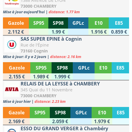
1388 AVENUE DE LYON
73000 CHAMBERY
Mise à jour aujourd'hui
|
distance: 1.77 km
Gazole
SP95
SP98
GPLc
E10
E85
2.112 €
1.99 €
1.916 €
0.859 €
SAS SUPER EPINE à Cognin
Rue de l'Épine
73160 Cognin
Mise à jour: il y a 2 jours
|
distance: 2.16 km
Gazole
SP95
SP98
GPLc
E10
E85
2.155 €
1.989 €
1.999 €
RELAIS DE LA LEYSSE à CHAMBERY
345 Quai du 11 Novembre
73000 CHAMBERY
Mise à jour hier
|
distance: 2.23 km
Gazole
SP95
SP98
GPLc
E10
E85
2.169 €
2.059 €
1.979 €
ESSO DU GRAND VERGER à Chambéry