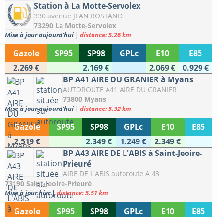
Station à La Motte-Servolex
330 avenue JEAN ROSTAND
73290 La Motte-Servolex
Mise à jour aujourd'hui
|
distance: 5.26 km
Gazole
SP95
SP98
GPLc
E10
E85
2.269 €
2.169 €
2.069 €
0.929 €
BP A41 AIRE DU GRANIER à Myans
AUTOROUTE A41 AIRE DU GRANIER
73800 Myans
Mise à jour aujourd'hui
|
distance: 5.32 km
Gazole
SP95
SP98
GPLc
E10
E85
2.519 €
2.349 €
1.249 €
2.349 €
BP A43 AIRE DE L'ABIS à Saint-Jeoire-
Prieuré
AIRE DE L'ABIS autoroute A 43
73190 Saint-Jeoire-Prieuré
Mise à jour hier
|
distance: 5.51 km
Gazole
SP95
SP98
GPLc
E10
E85