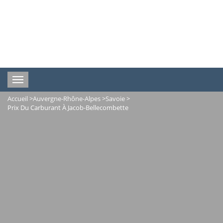
Toggle
navigation
Accueil
>
Auvergne-Rhône-Alpes
>
Savoie
>
Prix Du Carburant À Jacob-Bellecombette