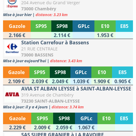
204 Avenue du Grand Verger
73000 Chambéry
Mise à jour hier
|
distance: 3.23 km
Gazole
SP95
SP98
GPLc
E10
E85
2.166 €
2.114 €
1.953 €
Station Carrefour à Bassens
21 RUE CENTRALE
73000 BASSENS
Mise à jour aujourd'hui
|
distance: 3.43 km
Gazole
SP95
SP98
GPLc
E10
E85
2.109 €
2.039 €
2.049 €
1.039 €
1.909 €
0.905 €
AVIA ST ALBAN LEYSSE à SAINT-ALBAN-LEYSSE
319 Avenue de Chambéry
73230 SAINT-ALBAN-LEYSSE
Mise à jour: il y a 4 jours
|
distance: 3.74 km
Gazole
SP95
SP98
GPLc
E10
E85
2.229 €
2.009 €
2.059 €
1.067 €
SAS SUPER GRANIER à LA RAVOIRE