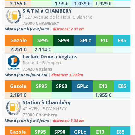
2.156 €
1.99 €
1.039 €
1.929 €
S A T M à CHAMBERY
1327 Avenue de la Houille Blanche
73000 CHAMBERY
Mise à jour: il y a 8 jours
|
distance: 2.31 km
Gazole
SP95
SP98
GPLc
E10
E85
2.251 €
2.114 €
Leclerc Drive à Voglans
Route de l'aéroport
73420 Voglans
Mise à jour aujourd'hui
|
distance: 3.29 km
Gazole
SP95
SP98
GPLc
E10
E85
2.191 €
1.955 €
Station à Chambéry
42 AVENUE D'ANNECY
73000 Chambéry
Mise à jour: il y a 6 jours
|
distance: 3.38 km
Gazole
SP95
SP98
GPLc
E10
E85