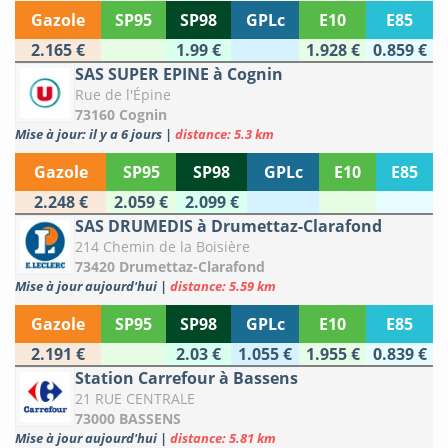
Gazole
SP95
SP98
GPLc
E10
E85
2.165 €
1.99 €
1.928 €
0.859 €
SAS SUPER EPINE à Cognin
Rue de l'Épine
73160 Cognin
Mise à jour: il y a 6 jours
|
distance: 5.3 km
Gazole
SP95
SP98
GPLc
E10
E85
2.248 €
2.059 €
2.099 €
SAS DRUMEDIS à Drumettaz-Clarafond
214 Chemin de la Boisière
73420 Drumettaz-Clarafond
Mise à jour aujourd'hui
|
distance: 5.59 km
Gazole
SP95
SP98
GPLc
E10
E85
2.191 €
2.03 €
1.055 €
1.955 €
0.839 €
Station Carrefour à Bassens
21 RUE CENTRALE
73000 BASSENS
Mise à jour aujourd'hui
|
distance: 5.81 km