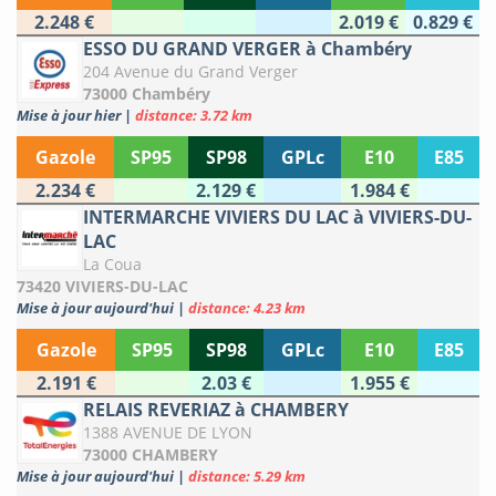
2.248 €
2.019 €
0.829 €
ESSO DU GRAND VERGER à Chambéry
204 Avenue du Grand Verger
73000 Chambéry
Mise à jour hier
|
distance: 3.72 km
Gazole
SP95
SP98
GPLc
E10
E85
2.234 €
2.129 €
1.984 €
INTERMARCHE VIVIERS DU LAC à VIVIERS-DU-
LAC
La Coua
73420 VIVIERS-DU-LAC
Mise à jour aujourd'hui
|
distance: 4.23 km
Gazole
SP95
SP98
GPLc
E10
E85
2.191 €
2.03 €
1.955 €
RELAIS REVERIAZ à CHAMBERY
1388 AVENUE DE LYON
73000 CHAMBERY
Mise à jour aujourd'hui
|
distance: 5.29 km