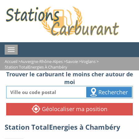
Toggle
navigation
Accueil
>
Auvergne-Rhône-Alpes
>
Savoie
>
Voglans
>
Station TotalEnergies À Chambéry
Trouver le carburant le moins cher autour de
moi
Rechercher
Géolocaliser ma position
Station TotalEnergies à Chambéry