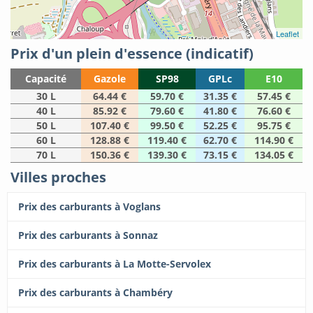
Leaflet
Prix d'un plein d'essence (indicatif)
Capacité
Gazole
SP98
GPLc
E10
30 L
64.44 €
59.70 €
31.35 €
57.45 €
40 L
85.92 €
79.60 €
41.80 €
76.60 €
50 L
107.40 €
99.50 €
52.25 €
95.75 €
60 L
128.88 €
119.40 €
62.70 €
114.90 €
70 L
150.36 €
139.30 €
73.15 €
134.05 €
Villes proches
Prix des carburants à Voglans
Prix des carburants à Sonnaz
Prix des carburants à La Motte-Servolex
Prix des carburants à Chambéry