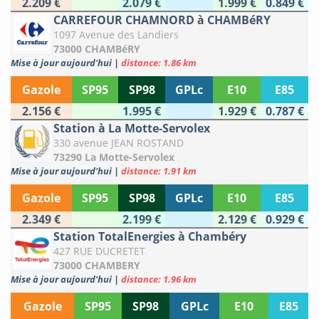
2.209 €
2.079 €
1.999 €
0.849 €
CARREFOUR CHAMNORD à CHAMBéRY
1097 Avenue des Landiers
73000 CHAMBéRY
Mise à jour aujourd'hui
|
distance: 1.86 km
Gazole
SP95
SP98
GPLc
E10
E85
2.156 €
1.995 €
1.929 €
0.787 €
Station à La Motte-Servolex
330 avenue JEAN ROSTAND
73290 La Motte-Servolex
Mise à jour aujourd'hui
|
distance: 1.91 km
Gazole
SP95
SP98
GPLc
E10
E85
2.349 €
2.199 €
2.129 €
0.929 €
Station TotalEnergies à Chambéry
427 RUE DUCRETET
73000 CHAMBERY
Mise à jour aujourd'hui
|
distance: 1.96 km
Gazole
SP95
SP98
GPLc
E10
E85