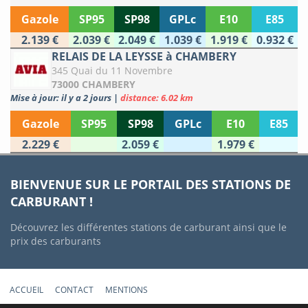
Gazole
SP95
SP98
GPLc
E10
E85
2.139 €
2.039 €
2.049 €
1.039 €
1.919 €
0.932 €
RELAIS DE LA LEYSSE à CHAMBERY
345 Quai du 11 Novembre
73000 CHAMBERY
Mise à jour: il y a 2 jours
|
distance: 6.02 km
Gazole
SP95
SP98
GPLc
E10
E85
2.229 €
2.059 €
1.979 €
BIENVENUE SUR LE PORTAIL DES STATIONS DE
CARBURANT !
Découvrez les différentes stations de carburant ainsi que le
prix des carburants
ACCUEIL
CONTACT
MENTIONS