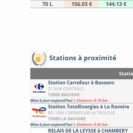
70 L
156.03 €
144.13 €
Stations à proximité
Stati
Station Carrefour à Bassens
21 RUE CENTRALE
73000 BASSENS
Mise à jour aujourd'hui
|
distance: 0.74 km
Station TotalEnergies à La Ravoire
RD 1006 CARREFOUR LA TROUSSE
73490 LA RAVOIRE
Mise à jour aujourd'hui
|
distance: 0.83 km
RELAIS DE LA LEYSSE à CHAMBERY