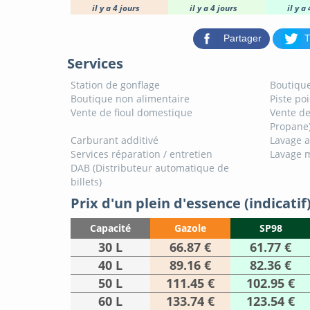
il y a 4 jours
il y a 4 jours
il y a
Partager
T
Services
Station de gonflage
Boutique
Boutique non alimentaire
Piste po
Vente de fioul domestique
Vente de
Propane
Carburant additivé
Lavage 
Services réparation / entretien
Lavage 
DAB (Distributeur automatique de
billets)
Prix d'un plein d'essence (indicatif
Capacité
Gazole
SP98
30 L
66.87 €
61.77 €
40 L
89.16 €
82.36 €
50 L
111.45 €
102.95 €
60 L
133.74 €
123.54 €