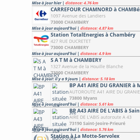
Mise à jour hier
|
distance: 4.76 km
CARREFOUR CHAMNORD à CHAMBé
1097 Avenue des Landiers
73000 CHAMBéRY
Mise à jour aujourd'hui
|
distance: 4.87 km
Station TotalEnergies à Chambéry
427 RUE DUCRETET
73000 CHAMBERY
Mise à jour aujourd'hui
|
distance: 4.9 km
S A T M à CHAMBERY
1327 Avenue de la Houille Blanche
73000 CHAMBERY
Mise à jour: il y a 9 jours
|
distance: 5.18 km
BP A41 AIRE DU GRANIER à 
AUTOROUTE A41 AIRE DU GRANI
73800 Myans
Mise à jour aujourd'hui
|
distance: 5.61 km
BP A43 AIRE DE L'ABIS à Sain
AIRE DE L'ABIS autoroute A 43
73190 Saint-Jeoire-Prieuré
Mise à jour aujourd'hui
|
distance: 5.76 km
Station à La Motte-Servolex