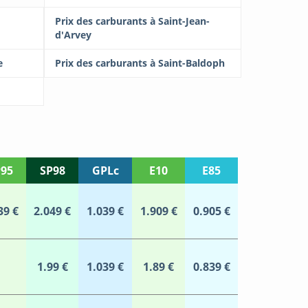
Prix des carburants à Saint-Jean-
d'Arvey
e
Prix des carburants à Saint-Baldoph
95
SP98
GPLc
E10
E85
39 €
2.049 €
1.039 €
1.909 €
0.905 €
1.99 €
1.039 €
1.89 €
0.839 €