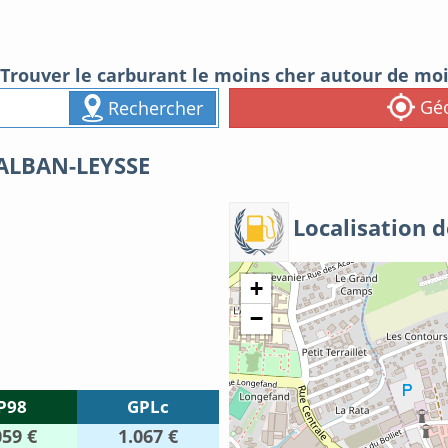
Trouver le carburant le moins cher autour de mo
Géo
Rechercher
-ALBAN-LEYSSE
Localisation d
+
−
P98
GPLc
059 €
1.067 €