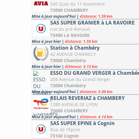
345 Quai du 11 Novembre
73000 CHAMBERY
Mise à jour aujourd'hui
|
distance: 1.59 km
SAS SUPER GRANIER à LA RAVOIRE
rue du pré Renaud
73490 LA RAVOIRE
Mise à jour hier
|
distance: 1.59 km
Station à Chambéry
42 AVENUE D'ANNECY
73000 Chambéry
Mise à jour hier
|
distance: 3.13 km
ESSO DU GRAND VERGER à Chambé
204 Avenue du Grand Verger
73000 Chambéry
Mise à jour aujourd'hui
|
distance: 3.49 km
RELAIS REVERIAZ à CHAMBERY
1388 AVENUE DE LYON
73000 CHAMBERY
Mise à jour aujourd'hui
|
distance: 4.14 km
SAS SUPER EPINE à Cognin
Rue de l'Épine
73160 Cognin