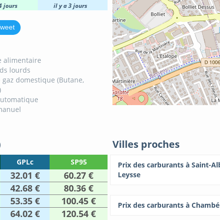
 4 jours
il y a 3 jours
weet
 alimentaire
ids lourds
 gaz domestique (Butane,
)
automatique
manuel
)
Villes proches
GPLc
SP95
Prix des carburants à Saint-Al
32.01 €
60.27 €
Leysse
42.68 €
80.36 €
53.35 €
100.45 €
Prix des carburants à Chambé
64.02 €
120.54 €