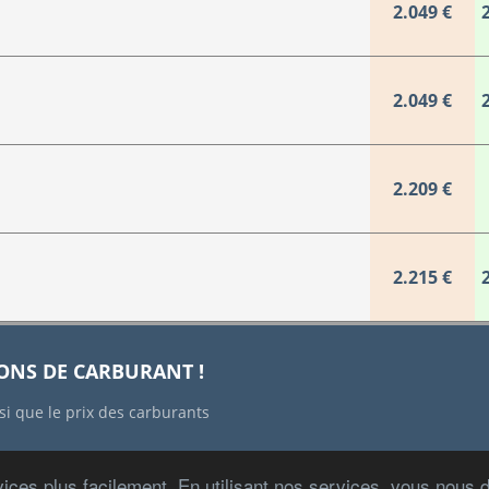
2.049 €
2.049 €
2.209 €
2.215 €
IONS DE CARBURANT !
si que le prix des carburants
ices plus facilement. En utilisant nos services, vous nous
Copyright © 