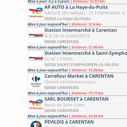
Mise à jour: il y a 2 jours
|
distance: 12.52 km
AP AUTO à La Haye-du-Puits
3,ROUTE DES MARAIS - ST SYMPHORIEN LE 
50250 La Haye-du-Puits
Mise à jour aujourd'hui
|
distance: 12.6 km
Station Intermarché à Carentan
RUE DE LA GUINGUETTE
50500 CARENTAN
Mise à jour aujourd'hui
|
distance: 12.86 km
Station Intermarché à Saint-Symphor
ZA DE L ETRIER
50250 SAINT-SYMPHORIEN-LE-VALOIS
Mise à jour aujourd'hui
|
distance: 13.29 km
Carrefour Market à CARENTAN
Chemin de Pommenauque
50500 CARENTAN
Mise à jour aujourd'hui
|
distance: 13.77 km
SARL BOURDET à CARENTAN
Route de Saint-Côme
50500 CARENTAN
Mise à jour aujourd'hui
|
distance: 13.84 km
PEVILDIS à CARENTAN