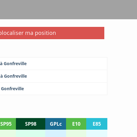
i
localiser ma position
à Gonfreville
à Gonfreville
 Gonfreville
SP95
SP98
GPLc
E10
E85