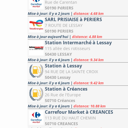
Rue de Carentan
50190 PéRIERS
Mise à jour: il y a 2 jours
|
distance: 4.68 km
SARL PRISIAISE à PERIERS
7 ROUTE DE LESSAY
50190 PERIERS
Mise à jour aujourd'hui
|
distance: 4.88 km
Station Intermarché à Lessay
115 allée des rotisseurs
50430 LESSAY
Mise à jour: il y a 6 jours
|
distance: 9.34 km
Station à Lessay
94 RUE DE LA SAINTE CROIX
50430 Lessay
Mise à jour: il y a 6 jours
|
distance: 9.42 km
Station à Créances
26 Rue de l'Europe
50710 Créances
Mise à jour: il y a 6 jours
|
distance: 10.88 km
Carrefour Market à CREANCES
113 RUE DU HAUT CHEMIN
50710 CREANCES