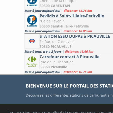
Chemin de la Chuque
50500 CARENTAN
Mise à jour aujourd'hui
|
distance: 14.76 km
Pevildis à Saint-Hilaire-Petitville
rue de l'avenir
50500 Saint-Hilaire-Petitville
Mise à jour aujourd'hui
|
distance: 16.05 km
STATION ESSO DUPAS à PICAUVILLE
14 Rue de Carneville
50360 PICAUVILLE
Mise à jour: il y a 2 jours
|
distance: 16.66 km
Carrefour contact à Picauville
Rue de la Libération
50360 Picauville
Mise à jour aujourd'hui
|
distance: 16.71 km
BIENVENUE SUR LE PORTAIL DES STAT
Découvrez les différentes stations de carburant ain
Les cookies nous permettent de vous proposer nos serv