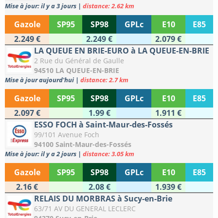
Mise à jour: il y a 3 jours
|
distance: 2.62 km
Gazole
SP95
SP98
GPLc
E10
E85
2.249 €
2.249 €
2.079 €
LA QUEUE EN BRIE-EURO à LA QUEUE-EN-BRIE
2 Rue du Général de Gaulle
94510 LA QUEUE-EN-BRIE
Mise à jour aujourd'hui
|
distance: 2.7 km
Gazole
SP95
SP98
GPLc
E10
E85
2.097 €
1.99 €
1.911 €
ESSO FOCH à Saint-Maur-des-Fossés
99/101 Avenue Foch
94100 Saint-Maur-des-Fossés
Mise à jour: il y a 2 jours
|
distance: 3.05 km
Gazole
SP95
SP98
GPLc
E10
E85
2.16 €
2.08 €
1.939 €
RELAIS DU MORBRAS à Sucy-en-Brie
63/71 AV DU GENERAL LECLERC