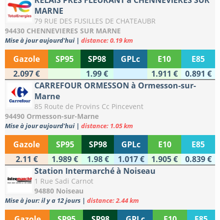
RELAIS PRES FLEURANT à CHENNEVIERES SUR
MARNE
79 RUE DES FUSILLES DE CHATEAUBR
94430 CHENNEVIERES SUR MARNE
Mise à jour aujourd'hui
|
distance: 0.19 km
Gazole
SP95
SP98
GPLc
E10
E85
2.097 €
1.99 €
1.911 €
0.891 €
CARREFOUR ORMESSON à Ormesson-sur-
Marne
85 Route de Provins Cc Pincevent
94490 Ormesson-sur-Marne
Mise à jour aujourd'hui
|
distance: 1.05 km
Gazole
SP95
SP98
GPLc
E10
E85
2.11 €
1.989 €
1.98 €
1.017 €
1.905 €
0.839 €
Station Intermarché à Noiseau
1 Rue Sadi Carnot
94880 Noiseau
Mise à jour: il y a 12 jours
|
distance: 2.44 km
Gazole
SP95
SP98
GPLc
E10
E85