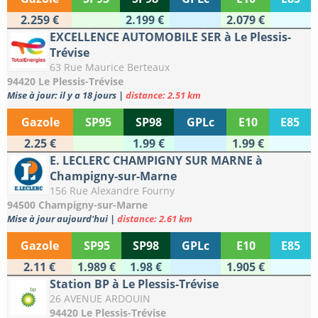
2.259 €
2.199 €
2.079 €
EXCELLENCE AUTOMOBILE SER à Le Plessis-
Trévise
63 Rue Maurice Berteaux
94420 Le Plessis-Trévise
Mise à jour: il y a 18 jours
|
distance: 2.51 km
Gazole
SP95
SP98
GPLc
E10
E85
2.25 €
1.99 €
1.99 €
E. LECLERC CHAMPIGNY SUR MARNE à
Champigny-sur-Marne
156 Rue Alexandre Fourny
94500 Champigny-sur-Marne
Mise à jour aujourd'hui
|
distance: 2.61 km
Gazole
SP95
SP98
GPLc
E10
E85
2.11 €
1.989 €
1.98 €
1.905 €
Station BP à Le Plessis-Trévise
26 AVENUE ARDOUIN
94420 Le Plessis-Trévise