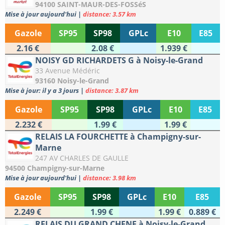
94100 SAINT-MAUR-DES-FOSSéS
Mise à jour aujourd'hui
|
distance: 3.57 km
Gazole
SP95
SP98
GPLc
E10
E85
2.16 €
2.08 €
1.939 €
NOISY GD RICHARDETS G à Noisy-le-Grand
33 Avenue Médéric
93160 Noisy-le-Grand
Mise à jour: il y a 3 jours
|
distance: 3.87 km
Gazole
SP95
SP98
GPLc
E10
E85
2.232 €
1.99 €
1.99 €
RELAIS LA FOURCHETTE à Champigny-sur-
Marne
247 AV CHARLES DE GAULLE
94500 Champigny-sur-Marne
Mise à jour aujourd'hui
|
distance: 3.98 km
Gazole
SP95
SP98
GPLc
E10
E85
2.249 €
1.99 €
1.99 €
0.889 €
RELAIS DU GRAND CHENE à Noisy-le-Grand