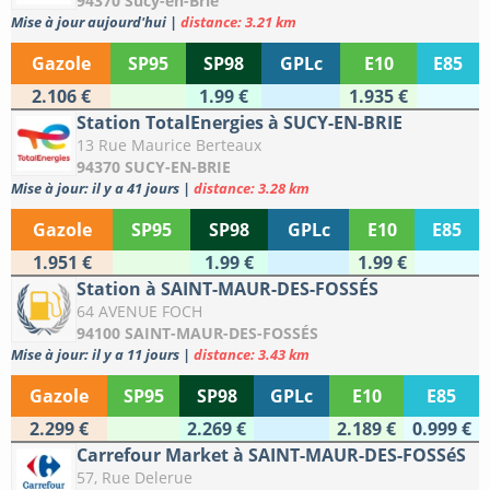
94370 Sucy-en-Brie
Mise à jour aujourd'hui
|
distance: 3.21 km
Gazole
SP95
SP98
GPLc
E10
E85
2.106 €
1.99 €
1.935 €
Station TotalEnergies à SUCY-EN-BRIE
13 Rue Maurice Berteaux
94370 SUCY-EN-BRIE
Mise à jour: il y a 41 jours
|
distance: 3.28 km
Gazole
SP95
SP98
GPLc
E10
E85
1.951 €
1.99 €
1.99 €
Station à SAINT-MAUR-DES-FOSSÉS
64 AVENUE FOCH
94100 SAINT-MAUR-DES-FOSSÉS
Mise à jour: il y a 11 jours
|
distance: 3.43 km
Gazole
SP95
SP98
GPLc
E10
E85
2.299 €
2.269 €
2.189 €
0.999 €
Carrefour Market à SAINT-MAUR-DES-FOSSéS
57, Rue Delerue