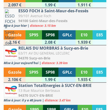
2.097 €
1.99 €
1.911 €
ESSO FOCH à Saint-Maur-des-Fossés
99/101 Avenue Foch
94100 Saint-Maur-des-Fossés
Mise à jour hier
|
distance: 3.15 km
Gazole
SP95
SP98
GPLc
E10
E85
2.16 €
2.08 €
1.939 €
RELAIS DU MORBRAS à Sucy-en-Brie
63/71 AV DU GENERAL LECLERC
94370 Sucy-en-Brie
Mise à jour aujourd'hui
|
distance: 3.39 km
Gazole
SP95
SP98
GPLc
E10
E85
2.106 €
1.99 €
1.935 €
Station TotalEnergies à SUCY-EN-BRIE
13 Rue Maurice Berteaux
94370 SUCY-EN-BRIE
Mise à jour: il y a 40 jours
|
distance: 3.47 km
Gazole
SP95
SP98
GPLc
E10
E85