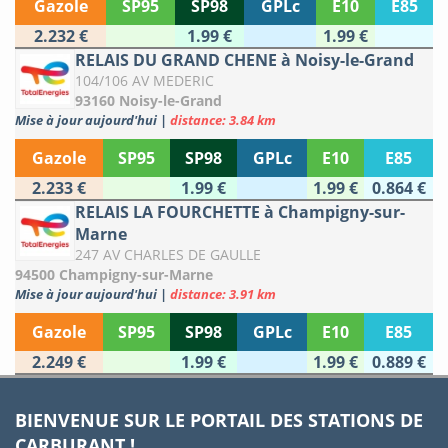
Gazole
SP95
SP98
GPLc
E10
E85
2.232 €
1.99 €
1.99 €
RELAIS DU GRAND CHENE à Noisy-le-Grand
104/106 AV MEDERIC
93160 Noisy-le-Grand
Mise à jour aujourd'hui
|
distance: 3.84 km
Gazole
SP95
SP98
GPLc
E10
E85
2.233 €
1.99 €
1.99 €
0.864 €
RELAIS LA FOURCHETTE à Champigny-sur-
Marne
247 AV CHARLES DE GAULLE
94500 Champigny-sur-Marne
Mise à jour aujourd'hui
|
distance: 3.91 km
Gazole
SP95
SP98
GPLc
E10
E85
2.249 €
1.99 €
1.99 €
0.889 €
BIENVENUE SUR LE PORTAIL DES STATIONS DE
CARBURANT !