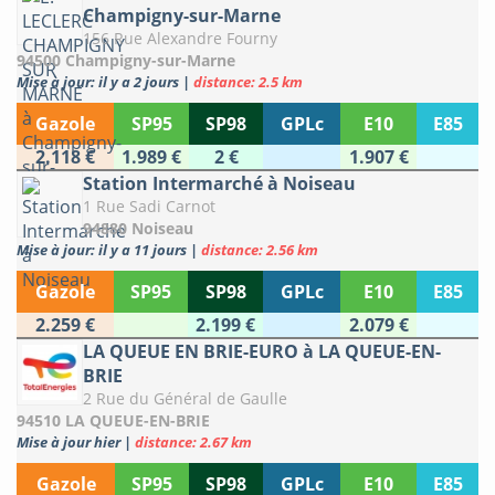
Champigny-sur-Marne
156 Rue Alexandre Fourny
94500 Champigny-sur-Marne
Mise à jour: il y a 2 jours
|
distance: 2.5 km
Gazole
SP95
SP98
GPLc
E10
E85
2.118 €
1.989 €
2 €
1.907 €
Station Intermarché à Noiseau
1 Rue Sadi Carnot
94880 Noiseau
Mise à jour: il y a 11 jours
|
distance: 2.56 km
Gazole
SP95
SP98
GPLc
E10
E85
2.259 €
2.199 €
2.079 €
LA QUEUE EN BRIE-EURO à LA QUEUE-EN-
BRIE
2 Rue du Général de Gaulle
94510 LA QUEUE-EN-BRIE
Mise à jour hier
|
distance: 2.67 km
Gazole
SP95
SP98
GPLc
E10
E85