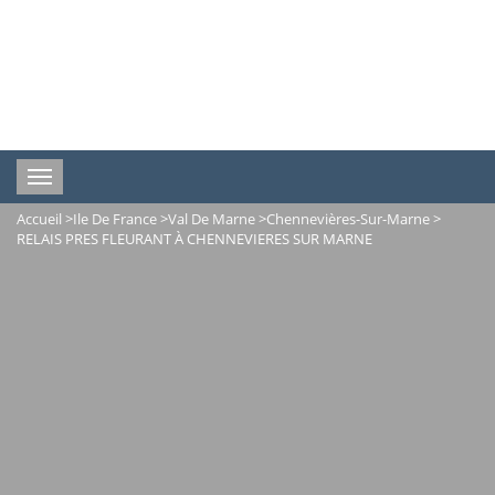
Toggle
navigation
Accueil
>
Ile De France
>
Val De Marne
>
Chennevières-Sur-Marne
>
RELAIS PRES FLEURANT À CHENNEVIERES SUR MARNE