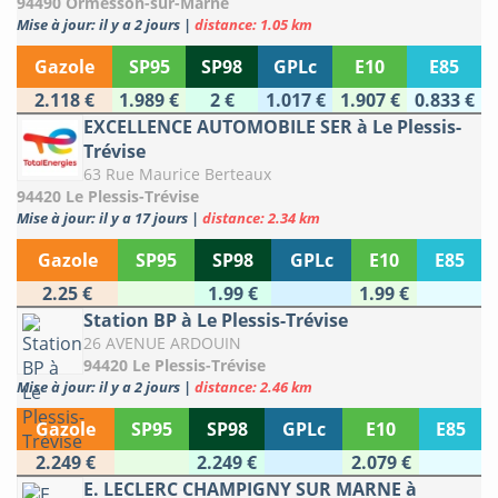
94490 Ormesson-sur-Marne
Mise à jour: il y a 2 jours
|
distance: 1.05 km
Gazole
SP95
SP98
GPLc
E10
E85
2.118 €
1.989 €
2 €
1.017 €
1.907 €
0.833 €
EXCELLENCE AUTOMOBILE SER à Le Plessis-
Trévise
63 Rue Maurice Berteaux
94420 Le Plessis-Trévise
Mise à jour: il y a 17 jours
|
distance: 2.34 km
Gazole
SP95
SP98
GPLc
E10
E85
2.25 €
1.99 €
1.99 €
Station BP à Le Plessis-Trévise
26 AVENUE ARDOUIN
94420 Le Plessis-Trévise
Mise à jour: il y a 2 jours
|
distance: 2.46 km
Gazole
SP95
SP98
GPLc
E10
E85
2.249 €
2.249 €
2.079 €
E. LECLERC CHAMPIGNY SUR MARNE à