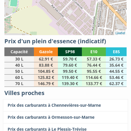
Leaflet
Prix d'un plein d'essence (indicatif)
Capacité
Gazole
SP98
E10
E85
30 L
62.91 €
59.70 €
57.33 €
26.73 €
40 L
83.88 €
79.60 €
76.44 €
35.64 €
50 L
104.85 €
99.50 €
95.55 €
44.55 €
60 L
125.82 €
119.40 €
114.66 €
53.46 €
70 L
146.79 €
139.30 €
133.77 €
62.37 €
Villes proches
Prix des carburants à Chennevières-sur-Marne
Prix des carburants à Ormesson-sur-Marne
Prix des carburants à Le Plessis-Trévise