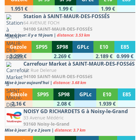
1.951 €
1.99 €
1.99 €
Station à SAINT-MAUR-DES-FOSSÉS
64 AVENUE FOCH
94100 SAINT-MAUR-DES-FOSSÉS
Mise à jour: il y a 10 jours
|
distance: 3.53 km
Gazole
SP95
SP98
GPLc
E10
E85
2.299 €
2.269 €
2.189 €
0.999 €
Carrefour Market à SAINT-MAUR-DES-FOSSéS
57, Rue Delerue
94100 SAINT-MAUR-DES-FOSSéS
Mise à jour aujourd'hui
|
distance: 3.68 km
Gazole
SP95
SP98
GPLc
E10
E85
2.16 €
2.08 €
1.939 €
NOISY GD RICHARDETS G à Noisy-le-Grand
33 Avenue Médéric
93160 Noisy-le-Grand
Mise à jour: il y a 2 jours
|
distance: 3.7 km