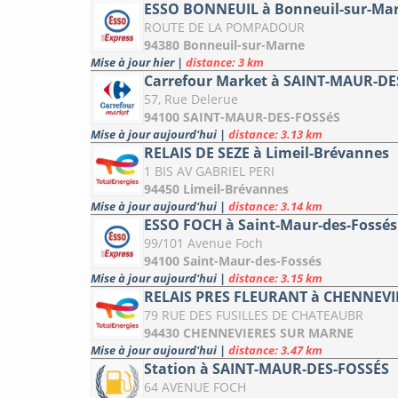
ESSO BONNEUIL à Bonneuil-sur-Ma
ROUTE DE LA POMPADOUR
94380 Bonneuil-sur-Marne
Mise à jour hier
|
distance: 3 km
Carrefour Market à SAINT-MAUR-DE
57, Rue Delerue
94100 SAINT-MAUR-DES-FOSSéS
Mise à jour aujourd'hui
|
distance: 3.13 km
RELAIS DE SEZE à Limeil-Brévannes
1 BIS AV GABRIEL PERI
94450 Limeil-Brévannes
Mise à jour aujourd'hui
|
distance: 3.14 km
ESSO FOCH à Saint-Maur-des-Fossés
99/101 Avenue Foch
94100 Saint-Maur-des-Fossés
Mise à jour aujourd'hui
|
distance: 3.15 km
RELAIS PRES FLEURANT à CHENNEV
79 RUE DES FUSILLES DE CHATEAUBR
94430 CHENNEVIERES SUR MARNE
Mise à jour aujourd'hui
|
distance: 3.47 km
Station à SAINT-MAUR-DES-FOSSÉS
64 AVENUE FOCH