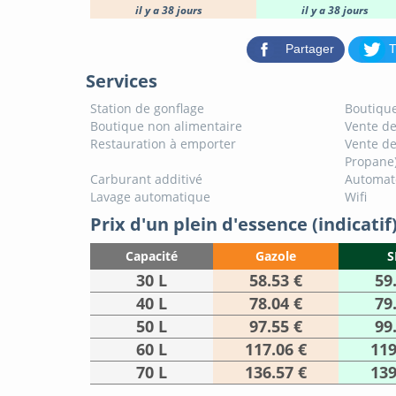
il y a 38 jours
il y a 38 jours
Partager
T
Services
Station de gonflage
Boutique
Boutique non alimentaire
Vente de
Restauration à emporter
Vente de
Propane
Carburant additivé
Automat
Lavage automatique
Wifi
Prix d'un plein d'essence (indicatif
Capacité
Gazole
S
30 L
58.53 €
59
40 L
78.04 €
79
50 L
97.55 €
99
60 L
117.06 €
119
70 L
136.57 €
139