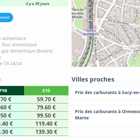
il y a 38 jours
weet
 alimentaire
 fioul domestique
 gaz domestique (Butane,
)
e CB 24/24
)
Villes proches
P98
E10
Prix des carburants à Sucy-en
.70 €
59.70 €
.60 €
79.60 €
Prix des carburants à Ormess
.50 €
99.50 €
Marne
.40 €
119.40 €
.30 €
139.30 €