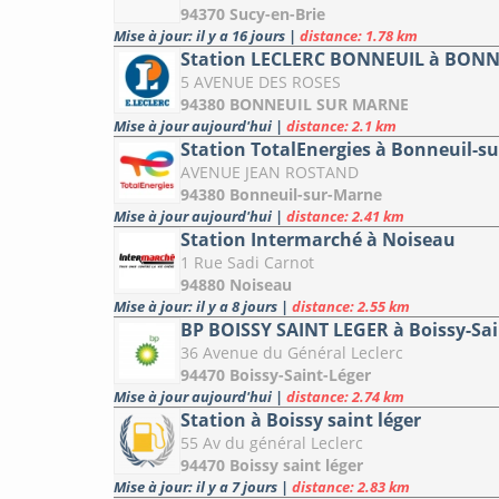
94370 Sucy-en-Brie
Mise à jour: il y a 16 jours
|
distance: 1.78 km
Station LECLERC BONNEUIL à BON
5 AVENUE DES ROSES
94380 BONNEUIL SUR MARNE
Mise à jour aujourd'hui
|
distance: 2.1 km
Station TotalEnergies à Bonneuil-s
AVENUE JEAN ROSTAND
94380 Bonneuil-sur-Marne
Mise à jour aujourd'hui
|
distance: 2.41 km
Station Intermarché à Noiseau
1 Rue Sadi Carnot
94880 Noiseau
Mise à jour: il y a 8 jours
|
distance: 2.55 km
BP BOISSY SAINT LEGER à Boissy-Sai
36 Avenue du Général Leclerc
94470 Boissy-Saint-Léger
Mise à jour aujourd'hui
|
distance: 2.74 km
Station à Boissy saint léger
55 Av du général Leclerc
94470 Boissy saint léger
Mise à jour: il y a 7 jours
|
distance: 2.83 km