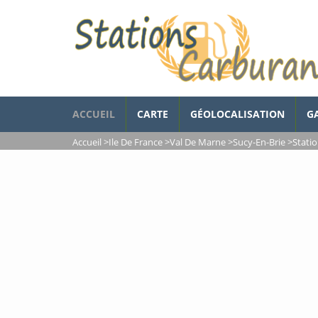
ACCUEIL
CARTE
GÉOLOCALISATION
G
Accueil
>
Ile De France
>
Val De Marne
>
Sucy-En-Brie
>
Stati