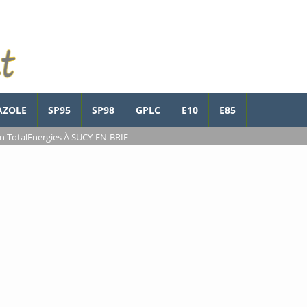
AZOLE
SP95
SP98
GPLC
E10
E85
on TotalEnergies À SUCY-EN-BRIE