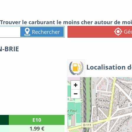
Trouver le carburant le moins cher autour de mo
Géo
Rechercher
N-BRIE
Localisation d
+
−
E10
1.99 €