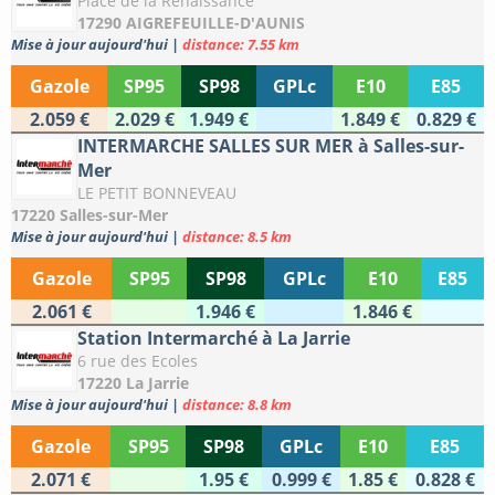
Place de la Renaissance
17290 AIGREFEUILLE-D'AUNIS
Mise à jour aujourd'hui
|
distance: 7.55 km
Gazole
SP95
SP98
GPLc
E10
E85
2.059 €
2.029 €
1.949 €
1.849 €
0.829 €
INTERMARCHE SALLES SUR MER à Salles-sur-
Mer
LE PETIT BONNEVEAU
17220 Salles-sur-Mer
Mise à jour aujourd'hui
|
distance: 8.5 km
Gazole
SP95
SP98
GPLc
E10
E85
2.061 €
1.946 €
1.846 €
Station Intermarché à La Jarrie
6 rue des Ecoles
17220 La Jarrie
Mise à jour aujourd'hui
|
distance: 8.8 km
Gazole
SP95
SP98
GPLc
E10
E85
2.071 €
1.95 €
0.999 €
1.85 €
0.828 €