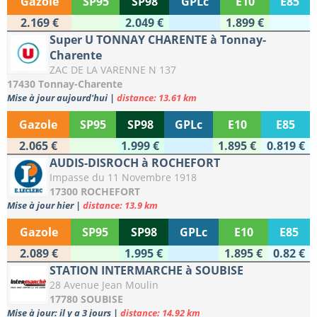
Gazole
SP95
SP98
GPLc
E10
E85
2.169 €
2.049 €
1.899 €
Super U TONNAY CHARENTE à Tonnay-
Charente
ZAC DE LA VARENNE N 137
17430 Tonnay-Charente
Mise à jour aujourd'hui
|
distance: 13.61 km
Gazole
SP95
SP98
GPLc
E10
E85
2.065 €
1.999 €
1.895 €
0.819 €
AUDIS-DISROCH à ROCHEFORT
Impasse du 11 Novembre 1918
17300 ROCHEFORT
Mise à jour hier
|
distance: 13.9 km
Gazole
SP95
SP98
GPLc
E10
E85
2.089 €
1.995 €
1.895 €
0.82 €
STATION INTERMARCHE à SOUBISE
28 Avenue Jean Moulin
17780 SOUBISE
Mise à jour: il y a 3 jours
|
distance: 14.92 km