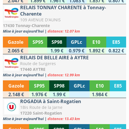
2.047 €
1.899 €
1.961 €
1.083 €
1.857 €
0.807 €
RELAIS TONNAY CHARENTE à Tonnay-
Charente
109 AVENUE D'AUNIS
17430 Tonnay-Charente
Mise à jour aujourd'hui
|
distance: 12.07 km
Gazole
SP95
SP98
GPLc
E10
E85
2.065 €
1.99 €
0.979 €
1.892 €
0.822 €
RELAIS DE BELLE AIRE à AYTRE
Route de Surgeres
17440 AYTRE
Mise à jour aujourd'hui
|
distance: 12.99 km
Gazole
SP95
SP98
GPLc
E10
E85
2.148 €
1.976 €
1.99 €
1.984 €
ROGADIA à Saint-Rogatien
1Bis Route de la Jarne
17220 Saint-Rogatien
Mise à jour aujourd'hui
|
distance: 13.43 km