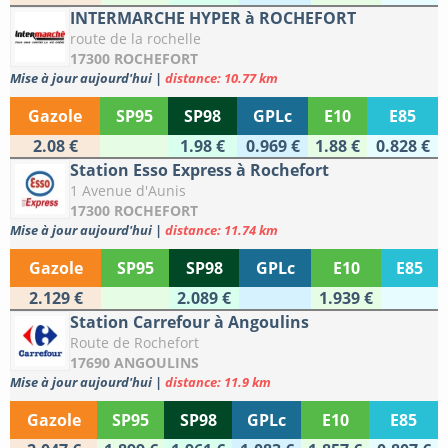
INTERMARCHE HYPER à ROCHEFORT
route de la rochelle
17300 ROCHEFORT
Mise à jour aujourd'hui
|
distance: 10.77 km
Gazole
SP95
SP98
GPLc
E10
E85
2.08 €
1.98 €
0.969 €
1.88 €
0.828 €
Station Esso Express à Rochefort
1 Avenue d'Aunis
17300 ROCHEFORT
Mise à jour aujourd'hui
|
distance: 11.74 km
Gazole
SP95
SP98
GPLc
E10
E85
2.129 €
2.089 €
1.939 €
Station Carrefour à Angoulins
Route de Rochefort
17690 ANGOULINS
Mise à jour aujourd'hui
|
distance: 11.9 km
Gazole
SP95
SP98
GPLc
E10
E85