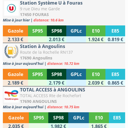
Station Système U à Fouras
9 rue Dieu me Garde
17450 FOURAS
Mise à jour hier
|
distance: 10.6 km
Gazole
SP95
SP98
GPLc
E10
E85
2.133 €
2.013 €
1.924 €
0.819 €
Station à Angoulins
Route de la Rochelle RN137
17690 Angoulins
Mise à jour aujourd'hui
|
distance: 10.72 km
Gazole
SP95
SP98
GPLc
E10
E85
2.189 €
2.179 €
2.039 €
0.865 €
TOTAL ACCESS à ANGOULINS
TOTAL ACCESS Rte de Rochefort
17690 ANGOULINS
Mise à jour aujourd'hui
|
distance: 10.75 km
Gazole
SP95
SP98
GPLc
E10
E85
2.035 €
1.982 €
1.865 €