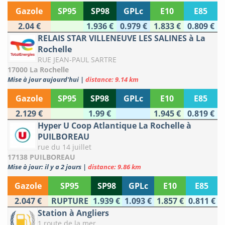
Gazole
SP95
SP98
GPLc
E10
E85
2.04 €
1.936 €
0.979 €
1.833 €
0.809 €
RELAIS STAR VILLENEUVE LES SALINES à La
Rochelle
RUE JEAN-PAUL SARTRE
17000 La Rochelle
Mise à jour aujourd'hui
|
distance: 9.14 km
Gazole
SP95
SP98
GPLc
E10
E85
2.129 €
1.99 €
1.945 €
0.819 €
Hyper U Coop Atlantique La Rochelle à
PUILBOREAU
rue du 14 juillet
17138 PUILBOREAU
Mise à jour: il y a 2 jours
|
distance: 9.86 km
Gazole
SP95
SP98
GPLc
E10
E85
2.047 €
RUPTURE
1.939 €
1.093 €
1.857 €
0.811 €
Station à Angliers
1 route de la mer