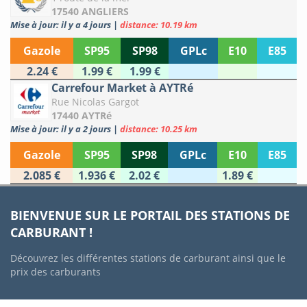
17540 ANGLIERS
Mise à jour: il y a 4 jours
|
distance: 10.19 km
Gazole
SP95
SP98
GPLc
E10
E85
2.24 €
1.99 €
1.99 €
Carrefour Market à AYTRé
Rue Nicolas Gargot
17440 AYTRé
Mise à jour: il y a 2 jours
|
distance: 10.25 km
Gazole
SP95
SP98
GPLc
E10
E85
2.085 €
1.936 €
2.02 €
1.89 €
BIENVENUE SUR LE PORTAIL DES STATIONS DE
CARBURANT !
Découvrez les différentes stations de carburant ainsi que le
prix des carburants