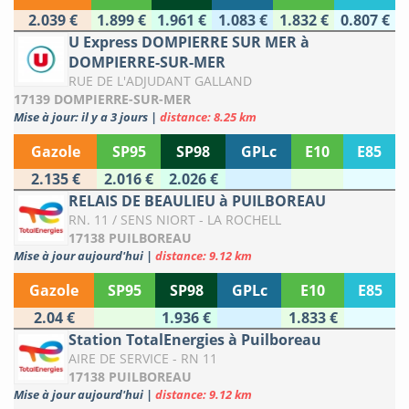
2.039 €
1.899 €
1.961 €
1.083 €
1.832 €
0.807 €
U Express DOMPIERRE SUR MER à
DOMPIERRE-SUR-MER
RUE DE L'ADJUDANT GALLAND
17139 DOMPIERRE-SUR-MER
Mise à jour: il y a 3 jours
|
distance: 8.25 km
Gazole
SP95
SP98
GPLc
E10
E85
2.135 €
2.016 €
2.026 €
RELAIS DE BEAULIEU à PUILBOREAU
RN. 11 / SENS NIORT - LA ROCHELL
17138 PUILBOREAU
Mise à jour aujourd'hui
|
distance: 9.12 km
Gazole
SP95
SP98
GPLc
E10
E85
2.04 €
1.936 €
1.833 €
Station TotalEnergies à Puilboreau
AIRE DE SERVICE - RN 11
17138 PUILBOREAU
Mise à jour aujourd'hui
|
distance: 9.12 km