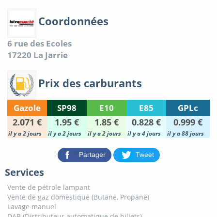
Coordonnées
6 rue des Ecoles
17220
La Jarrie
Prix des carburants
Gazole
SP98
E10
E85
GPLc
2.071 €
1.95 €
1.85 €
0.828 €
0.999 €
il y a 2 jours
il y a 2 jours
il y a 2 jours
il y a 4 jours
il y a 88 jours
Partager
Tweet
Services
Vente de pétrole lampant
Vente de gaz domestique (Butane, Propane)
Lavage manuel
DAB (Distributeur automatique de billets)