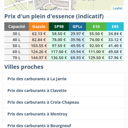
Leaflet
Prix d'un plein d'essence (indicatif)
Capacité
Gazole
SP98
GPLc
E10
E85
30 L
62.13 €
58.50 €
29.97 €
55.50 €
24.84 €
40 L
82.84 €
78.00 €
39.96 €
74.00 €
33.12 €
50 L
103.55 €
97.50 €
49.95 €
92.50 €
41.40 €
60 L
124.26 €
117.00 €
59.94 €
111.00 €
49.68 €
70 L
144.97 €
136.50 €
69.93 €
129.50 €
57.96 €
Villes proches
Prix des carburants à La Jarrie
Prix des carburants à Clavette
Prix des carburants à Croix-Chapeau
Prix des carburants à Montroy
Prix des carburants à Bourgneuf