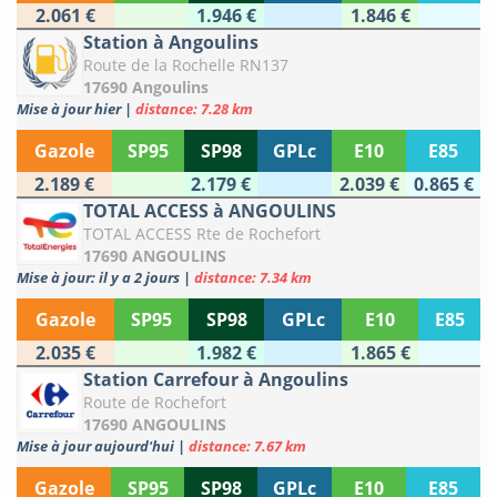
2.061 €
1.946 €
1.846 €
Station à Angoulins
Route de la Rochelle RN137
17690 Angoulins
Mise à jour hier
|
distance: 7.28 km
Gazole
SP95
SP98
GPLc
E10
E85
2.189 €
2.179 €
2.039 €
0.865 €
TOTAL ACCESS à ANGOULINS
TOTAL ACCESS Rte de Rochefort
17690 ANGOULINS
Mise à jour: il y a 2 jours
|
distance: 7.34 km
Gazole
SP95
SP98
GPLc
E10
E85
2.035 €
1.982 €
1.865 €
Station Carrefour à Angoulins
Route de Rochefort
17690 ANGOULINS
Mise à jour aujourd'hui
|
distance: 7.67 km
Gazole
SP95
SP98
GPLc
E10
E85