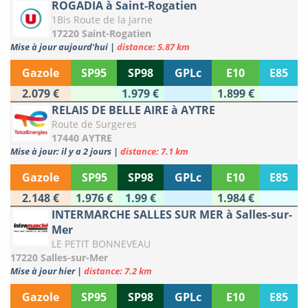
ROGADIA à Saint-Rogatien
1Bis Route de la Jarne
17220 Saint-Rogatien
Mise à jour aujourd'hui
|
distance: 5.87 km
Gazole
SP95
SP98
GPLc
E10
E85
2.079 €
1.979 €
1.899 €
RELAIS DE BELLE AIRE à AYTRE
Route de Surgeres
17440 AYTRE
Mise à jour: il y a 2 jours
|
distance: 7.1 km
Gazole
SP95
SP98
GPLc
E10
E85
2.148 €
1.976 €
1.99 €
1.984 €
INTERMARCHE SALLES SUR MER à Salles-sur-
Mer
LE PETIT BONNEVEAU
17220 Salles-sur-Mer
Mise à jour hier
|
distance: 7.2 km
Gazole
SP95
SP98
GPLc
E10
E85