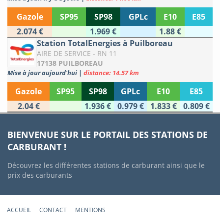
Gazole
SP95
SP98
GPLc
E10
E85
2.074 €
1.969 €
1.88 €
Station TotalEnergies à Puilboreau
AIRE DE SERVICE - RN 11
17138 PUILBOREAU
Mise à jour aujourd'hui
|
distance: 14.57 km
Gazole
SP95
SP98
GPLc
E10
E85
2.04 €
1.936 €
0.979 €
1.833 €
0.809 €
BIENVENUE SUR LE PORTAIL DES STATIONS DE
CARBURANT !
Découvrez les différentes stations de carburant ainsi que le
prix des carburants
ACCUEIL
CONTACT
MENTIONS