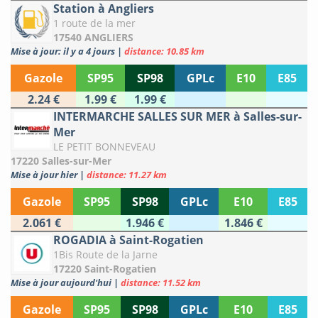
Station à Angliers
1 route de la mer
17540 ANGLIERS
Mise à jour: il y a 4 jours
|
distance: 10.85 km
Gazole
SP95
SP98
GPLc
E10
E85
2.24 €
1.99 €
1.99 €
INTERMARCHE SALLES SUR MER à Salles-sur-
Mer
LE PETIT BONNEVEAU
17220 Salles-sur-Mer
Mise à jour hier
|
distance: 11.27 km
Gazole
SP95
SP98
GPLc
E10
E85
2.061 €
1.946 €
1.846 €
ROGADIA à Saint-Rogatien
1Bis Route de la Jarne
17220 Saint-Rogatien
Mise à jour aujourd'hui
|
distance: 11.52 km
Gazole
SP95
SP98
GPLc
E10
E85