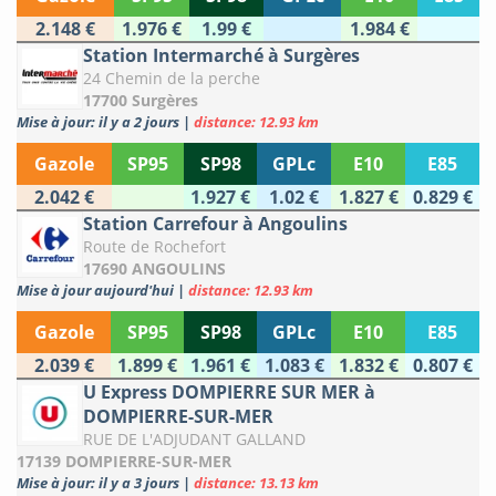
2.148 €
1.976 €
1.99 €
1.984 €
Station Intermarché à Surgères
24 Chemin de la perche
17700 Surgères
Mise à jour: il y a 2 jours
|
distance: 12.93 km
Gazole
SP95
SP98
GPLc
E10
E85
2.042 €
1.927 €
1.02 €
1.827 €
0.829 €
Station Carrefour à Angoulins
Route de Rochefort
17690 ANGOULINS
Mise à jour aujourd'hui
|
distance: 12.93 km
Gazole
SP95
SP98
GPLc
E10
E85
2.039 €
1.899 €
1.961 €
1.083 €
1.832 €
0.807 €
U Express DOMPIERRE SUR MER à
DOMPIERRE-SUR-MER
RUE DE L'ADJUDANT GALLAND
17139 DOMPIERRE-SUR-MER
Mise à jour: il y a 3 jours
|
distance: 13.13 km