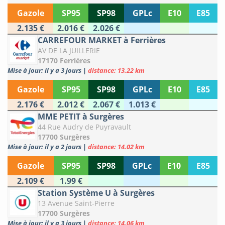
Gazole
SP95
SP98
GPLc
E10
E85
2.135 €
2.016 €
2.026 €
CARREFOUR MARKET à Ferrières
AV DE LA JUILLERIE
17170 Ferrières
Mise à jour: il y a 3 jours
|
distance: 13.22 km
Gazole
SP95
SP98
GPLc
E10
E85
2.176 €
2.012 €
2.067 €
1.013 €
MME PETIT à Surgères
44 Rue Audry de Puyravault
17700 Surgères
Mise à jour: il y a 2 jours
|
distance: 14.02 km
Gazole
SP95
SP98
GPLc
E10
E85
2.109 €
1.99 €
Station Système U à Surgères
13 Avenue Saint-Pierre
17700 Surgères
Mise à jour: il y a 3 jours
|
distance: 14.06 km