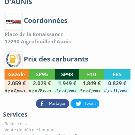
D'AUNIS
Coordonnées
Place de la Renaissance
17290
Aigrefeuille-d'Aunis
Prix des carburants
Gazole
SP95
SP98
E10
E85
2.059 €
2.029 €
1.949 €
1.849 €
0.829 €
il y a 2 jours
il y a 79 jours
il y a 2 jours
il y a 2 jours
il y a 11 jours
Partager
Tweet
Services
Relais colis
Vente de pétrole lampant