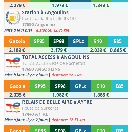
2.079 €
1.979 €
1.849 €
Station à Angoulins
Route de la Rochelle RN137
17690 Angoulins
Mise à jour hier
|
distance: 12.25 km
Gazole
SP95
SP98
GPLc
E10
E85
2.189 €
2.179 €
2.039 €
0.865 €
TOTAL ACCESS à ANGOULINS
TOTAL ACCESS Rte de Rochefort
17690 ANGOULINS
Mise à jour: il y a 2 jours
|
distance: 12.3 km
Gazole
SP95
SP98
GPLc
E10
E85
2.035 €
1.982 €
1.865 €
RELAIS DE BELLE AIRE à AYTRE
Route de Surgeres
17440 AYTRE
Mise à jour: il y a 2 jours
|
distance: 12.71 km
Gazole
SP95
SP98
GPLc
E10
E85