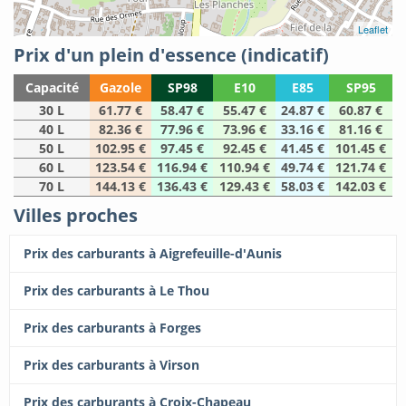
Leaflet
Prix d'un plein d'essence (indicatif)
Capacité
Gazole
SP98
E10
E85
SP95
30 L
61.77 €
58.47 €
55.47 €
24.87 €
60.87 €
40 L
82.36 €
77.96 €
73.96 €
33.16 €
81.16 €
50 L
102.95 €
97.45 €
92.45 €
41.45 €
101.45 €
60 L
123.54 €
116.94 €
110.94 €
49.74 €
121.74 €
70 L
144.13 €
136.43 €
129.43 €
58.03 €
142.03 €
Villes proches
Prix des carburants à Aigrefeuille-d'Aunis
Prix des carburants à Le Thou
Prix des carburants à Forges
Prix des carburants à Virson
Prix des carburants à Croix-Chapeau