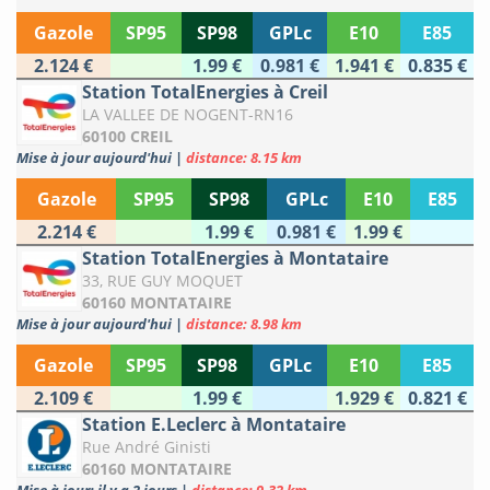
Gazole
SP95
SP98
GPLc
E10
E85
2.124 €
1.99 €
0.981 €
1.941 €
0.835 €
Station TotalEnergies à Creil
LA VALLEE DE NOGENT-RN16
60100 CREIL
Mise à jour aujourd'hui
|
distance: 8.15 km
Gazole
SP95
SP98
GPLc
E10
E85
2.214 €
1.99 €
0.981 €
1.99 €
Station TotalEnergies à Montataire
33, RUE GUY MOQUET
60160 MONTATAIRE
Mise à jour aujourd'hui
|
distance: 8.98 km
Gazole
SP95
SP98
GPLc
E10
E85
2.109 €
1.99 €
1.929 €
0.821 €
Station E.Leclerc à Montataire
Rue André Ginisti
60160 MONTATAIRE