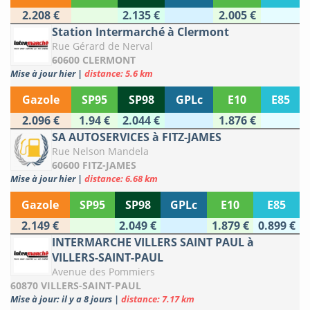
2.208 €
2.135 €
2.005 €
Station Intermarché à Clermont
Rue Gérard de Nerval
60600 CLERMONT
Mise à jour hier
|
distance: 5.6 km
Gazole
SP95
SP98
GPLc
E10
E85
2.096 €
1.94 €
2.044 €
1.876 €
SA AUTOSERVICES à FITZ-JAMES
Rue Nelson Mandela
60600 FITZ-JAMES
Mise à jour hier
|
distance: 6.68 km
Gazole
SP95
SP98
GPLc
E10
E85
2.149 €
2.049 €
1.879 €
0.899 €
INTERMARCHE VILLERS SAINT PAUL à
VILLERS-SAINT-PAUL
Avenue des Pommiers
60870 VILLERS-SAINT-PAUL
Mise à jour: il y a 8 jours
|
distance: 7.17 km