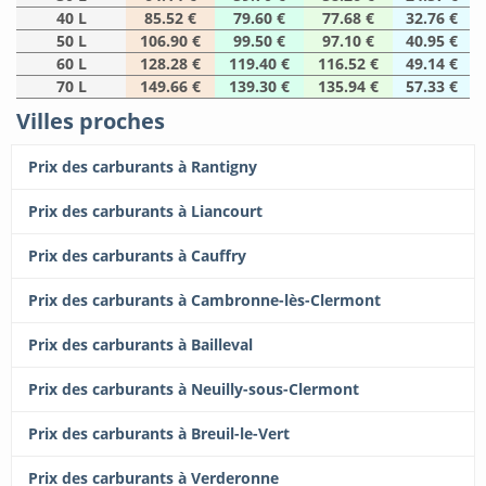
40 L
85.52 €
79.60 €
77.68 €
32.76 €
50 L
106.90 €
99.50 €
97.10 €
40.95 €
60 L
128.28 €
119.40 €
116.52 €
49.14 €
70 L
149.66 €
139.30 €
135.94 €
57.33 €
Villes proches
Prix des carburants à Rantigny
Prix des carburants à Liancourt
Prix des carburants à Cauffry
Prix des carburants à Cambronne-lès-Clermont
Prix des carburants à Bailleval
Prix des carburants à Neuilly-sous-Clermont
Prix des carburants à Breuil-le-Vert
Prix des carburants à Verderonne