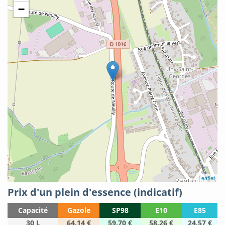
−
Leaflet
Prix d'un plein d'essence (indicatif)
Capacité
Gazole
SP98
E10
E85
30 L
64.14 €
59.70 €
58.26 €
24.57 €