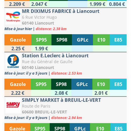
2.209 €
2.047 €
1.999 €
0.804 €
MR DIXIMUS FABRICE à Liancourt
6 Rue Victor Hugo
60140 Liancourt
Mise à jour hier
|
distance: 2.38 km
Gazole
SP95
SP98
GPLc
E10
E85
2.25 €
1.99 €
Station E.Leclerc à Liancourt
Rue du Général de Gaulle
60140 Liancourt
Mise à jour: il y a 5 jours
|
distance: 2.53 km
Gazole
SP95
SP98
GPLc
E10
E85
2.22 €
2.08 €
2.01 €
SIMPLY MARKET à BREUIL-LE-VERT
Route de Paris
60600 BREUIL-LE-VERT
Mise à jour: il y a 9 jours
|
distance: 2.94 km
Gazole
SP95
SP98
GPLc
E10
E85