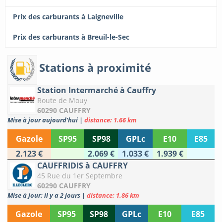
Prix des carburants à Laigneville
Prix des carburants à Breuil-le-Sec
Stations à proximité
Station Intermarché à Cauffry
Route de Mouy
60290 CAUFFRY
Mise à jour aujourd'hui
|
distance: 1.66 km
Gazole
SP95
SP98
GPLc
E10
E85
2.123 €
2.069 €
1.033 €
1.939 €
CAUFFRIDIS à CAUFFRY
45 Rue du 1er Septembre
60290 CAUFFRY
Mise à jour: il y a 2 jours
|
distance: 1.86 km
Gazole
SP95
SP98
GPLc
E10
E85