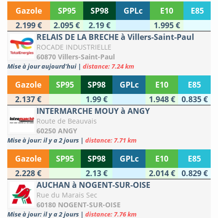
Gazole
SP95
SP98
GPLc
E10
E85
2.199 €
2.095 €
2.19 €
1.995 €
RELAIS DE LA BRECHE à Villers-Saint-Paul
ROCADE INDUSTRIELLE
60870 Villers-Saint-Paul
Mise à jour aujourd'hui
|
distance: 7.24 km
Gazole
SP95
SP98
GPLc
E10
E85
2.137 €
1.99 €
1.948 €
0.835 €
INTERMARCHE MOUY à ANGY
Route de Beauvais
60250 ANGY
Mise à jour: il y a 2 jours
|
distance: 7.71 km
Gazole
SP95
SP98
GPLc
E10
E85
2.228 €
2.13 €
2.014 €
0.829 €
AUCHAN à NOGENT-SUR-OISE
Rue du Marais Sec
60180 NOGENT-SUR-OISE
Mise à jour: il y a 2 jours
|
distance: 7.76 km