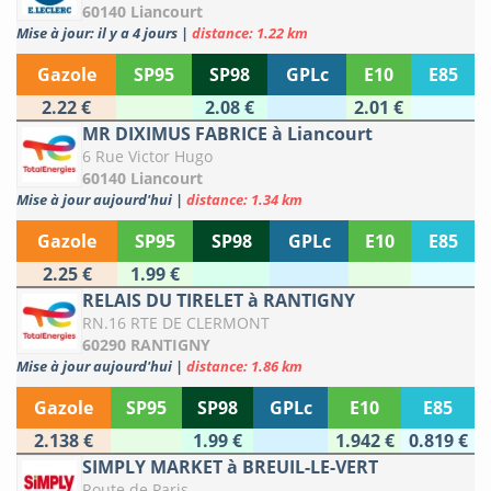
60140 Liancourt
Mise à jour: il y a 4 jours
|
distance: 1.22 km
Gazole
SP95
SP98
GPLc
E10
E85
2.22 €
2.08 €
2.01 €
MR DIXIMUS FABRICE à Liancourt
6 Rue Victor Hugo
60140 Liancourt
Mise à jour aujourd'hui
|
distance: 1.34 km
Gazole
SP95
SP98
GPLc
E10
E85
2.25 €
1.99 €
RELAIS DU TIRELET à RANTIGNY
RN.16 RTE DE CLERMONT
60290 RANTIGNY
Mise à jour aujourd'hui
|
distance: 1.86 km
Gazole
SP95
SP98
GPLc
E10
E85
2.138 €
1.99 €
1.942 €
0.819 €
SIMPLY MARKET à BREUIL-LE-VERT
Route de Paris