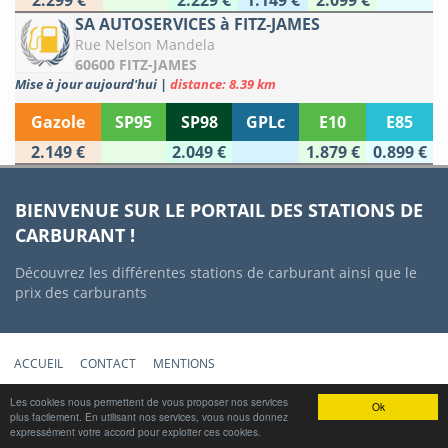
2.299 €
2.229 €
1.149 €
2.099 €
SA AUTOSERVICES à FITZ-JAMES
Rue Nelson Mandela
60600 FITZ-JAMES
Mise à jour aujourd'hui
|
distance: 8.39 km
Gazole
SP95
SP98
GPLc
E10
E85
2.149 €
2.049 €
1.879 €
0.899 €
BIENVENUE SUR LE PORTAIL DES STATIONS DE
CARBURANT !
Découvrez les différentes stations de carburant ainsi que le
prix des carburants
ACCUEIL
CONTACT
MENTIONS
Copyright © 2012-2022 Stations-Carburant.com / v5.0.0 (29/06/2022)
Les cookies nous permettent de vous proposer nos services
Ok
plus facilement. En utilisant nos services, vous nous donnez
Prix des carburants mis à jour quotidiennement à partir des données
expressément votre accord pour exploiter ces cookies.
gouvernementales https://www.data.gouv.fr/fr/