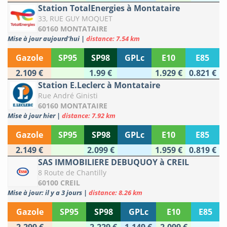
Station TotalEnergies à Montataire
33, RUE GUY MOQUET
60160 MONTATAIRE
Mise à jour aujourd'hui
|
distance: 7.54 km
Gazole
SP95
SP98
GPLc
E10
E85
2.109 €
1.99 €
1.929 €
0.821 €
Station E.Leclerc à Montataire
Rue André Ginisti
60160 MONTATAIRE
Mise à jour hier
|
distance: 7.92 km
Gazole
SP95
SP98
GPLc
E10
E85
2.149 €
2.099 €
1.959 €
0.819 €
SAS IMMOBILIERE DEBUQUOY à CREIL
8 Route de Chantilly
60100 CREIL
Mise à jour: il y a 3 jours
|
distance: 8.26 km
Gazole
SP95
SP98
GPLc
E10
E85