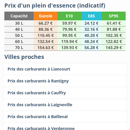
Prix d'un plein d'essence (indicatif)
Capacité
Gazole
E10
E85
SP95
30 L
66.27 €
59.97 €
24.12 €
61.41 €
40 L
88.36 €
79.96 €
32.16 €
81.88 €
50 L
110.45 €
99.95 €
40.20 €
102.35 €
60 L
132.54 €
119.94 €
48.24 €
122.82 €
70 L
154.63 €
139.93 €
56.28 €
143.29 €
Villes proches
Prix des carburants à Liancourt
Prix des carburants à Rantigny
Prix des carburants à Cauffry
Prix des carburants à Laigneville
Prix des carburants à Bailleval
Prix des carburants à Verderonne