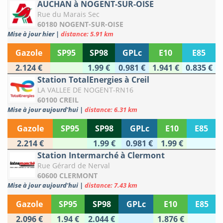
AUCHAN à NOGENT-SUR-OISE
Rue du Marais Sec
60180 NOGENT-SUR-OISE
Mise à jour hier
|
distance: 5.91 km
Gazole
SP95
SP98
GPLc
E10
E85
2.124 €
1.99 €
0.981 €
1.941 €
0.835 €
Station TotalEnergies à Creil
LA VALLEE DE NOGENT-RN16
60100 CREIL
Mise à jour aujourd'hui
|
distance: 6.31 km
Gazole
SP95
SP98
GPLc
E10
E85
2.214 €
1.99 €
0.981 €
1.99 €
Station Intermarché à Clermont
Rue Gérard de Nerval
60600 CLERMONT
Mise à jour aujourd'hui
|
distance: 7.43 km
Gazole
SP95
SP98
GPLc
E10
E85
2.096 €
1.94 €
2.044 €
1.876 €