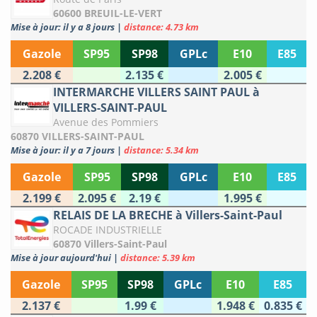
60600 BREUIL-LE-VERT
Mise à jour: il y a 8 jours
|
distance: 4.73 km
Gazole
SP95
SP98
GPLc
E10
E85
2.208 €
2.135 €
2.005 €
INTERMARCHE VILLERS SAINT PAUL à
VILLERS-SAINT-PAUL
Avenue des Pommiers
60870 VILLERS-SAINT-PAUL
Mise à jour: il y a 7 jours
|
distance: 5.34 km
Gazole
SP95
SP98
GPLc
E10
E85
2.199 €
2.095 €
2.19 €
1.995 €
RELAIS DE LA BRECHE à Villers-Saint-Paul
ROCADE INDUSTRIELLE
60870 Villers-Saint-Paul
Mise à jour aujourd'hui
|
distance: 5.39 km
Gazole
SP95
SP98
GPLc
E10
E85
2.137 €
1.99 €
1.948 €
0.835 €