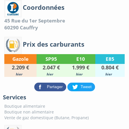
Coordonnées
45 Rue du 1er Septembre
60290
Cauffry
Prix des carburants
Gazole
SP95
E10
E85
2.209 €
2.047 €
1.999 €
0.804 €
hier
hier
hier
hier
Partager
Tweet
Services
Boutique alimentaire
Boutique non alimentaire
Vente de gaz domestique (Butane, Propane)